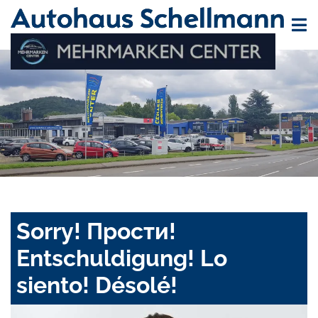
Sorry! Прости!
Entschuldigung! Lo
siento! Désolé!