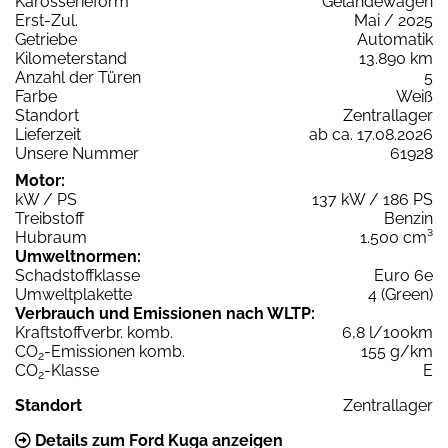
Karosserieform
Geländewagen
Erst-Zul.
Mai / 2025
Getriebe
Automatik
Kilometerstand
13.890 km
Anzahl der Türen
5
Farbe
Weiß
Standort
Zentrallager
Lieferzeit
ab ca. 17.08.2026
Unsere Nummer
61928
Motor:
kW / PS
137 kW / 186 PS
Treibstoff
Benzin
Hubraum
1.500 cm³
Umweltnormen:
Schadstoffklasse
Euro 6e
Umweltplakette
4 (Green)
Verbrauch und Emissionen nach WLTP:
Kraftstoffverbr. komb.
6,8 l/100km
CO
-Emissionen komb.
155 g/km
2
CO
-Klasse
E
2
Standort
Zentrallager
Details zum Ford Kuga anzeigen