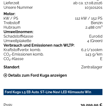
Lieferzeit
ab ca. 17.08.2026
Unsere Nummer
103101201
Motor:
kW / PS
112 kW / 152 PS
Treibstoff
Benzin
Hubraum
2.488 cm³
Umweltnormen:
Schadstoffklasse
Euro6d
Umweltplakette
4 (Green)
Verbrauch und Emissionen nach WLTP:
Kraftstoffverbr. komb.
6,2 l/100km
CO
-Emissionen komb.
143 g/km
2
CO
-Klasse
E
2
Standort
Zentrallager
Details zum Ford Kuga anzeigen
Ford Kuga 1.5 EB Auto. ST-Line Navi LED Klimaauto Win
Preis:
30.200,00 €