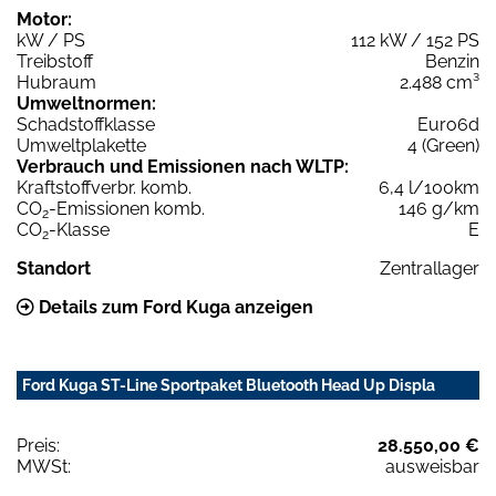
Motor:
kW / PS
112 kW / 152 PS
Treibstoff
Benzin
Hubraum
2.488 cm³
Umweltnormen:
Schadstoffklasse
Euro6d
Umweltplakette
4 (Green)
Verbrauch und Emissionen nach WLTP:
Kraftstoffverbr. komb.
6,4 l/100km
CO
-Emissionen komb.
146 g/km
2
CO
-Klasse
E
2
Standort
Zentrallager
Details zum Ford Kuga anzeigen
Ford Kuga ST-Line Sportpaket Bluetooth Head Up Displa
Preis:
28.550,00 €
MWSt:
ausweisbar