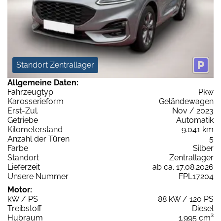
Standort Zentrallager
Allgemeine Daten:
Fahrzeugtyp
Pkw
Karosserieform
Geländewagen
Erst-Zul.
Nov / 2023
Getriebe
Automatik
Kilometerstand
9.041 km
Anzahl der Türen
5
Farbe
Silber
Standort
Zentrallager
Lieferzeit
ab ca. 17.08.2026
Unsere Nummer
FPL17204
Motor:
kW / PS
88 kW / 120 PS
Treibstoff
Diesel
Hubraum
1.995 cm³