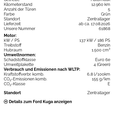
Kilometerstand
12.960 km
Anzahl der Türen
5
Farbe
Grün
Standort
Zentrallager
Lieferzeit
ab ca. 17.08.2026
Unsere Nummer
61868
Motor:
kW / PS
137 kW / 186 PS
Treibstoff
Benzin
Hubraum
1.500 cm³
Umweltnormen:
Schadstoffklasse
Euro 6e
Umweltplakette
4 (Green)
Verbrauch und Emissionen nach WLTP:
Kraftstoffverbr. komb.
6,8 l/100km
CO
-Emissionen komb.
155 g/km
2
CO
-Klasse
E
2
Standort
Zentrallager
Details zum Ford Kuga anzeigen