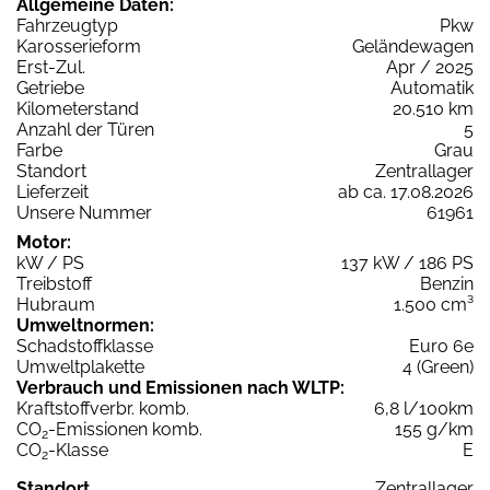
Allgemeine Daten:
Fahrzeugtyp
Pkw
Karosserieform
Geländewagen
Erst-Zul.
Apr / 2025
Getriebe
Automatik
Kilometerstand
20.510 km
Anzahl der Türen
5
Farbe
Grau
Standort
Zentrallager
Lieferzeit
ab ca. 17.08.2026
Unsere Nummer
61961
Motor:
kW / PS
137 kW / 186 PS
Treibstoff
Benzin
Hubraum
1.500 cm³
Umweltnormen:
Schadstoffklasse
Euro 6e
Umweltplakette
4 (Green)
Verbrauch und Emissionen nach WLTP:
Kraftstoffverbr. komb.
6,8 l/100km
CO
-Emissionen komb.
155 g/km
2
CO
-Klasse
E
2
Standort
Zentrallager