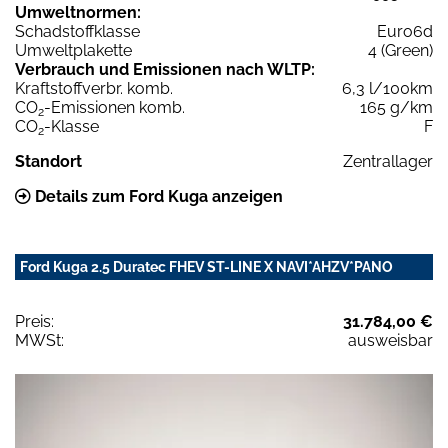
Umweltnormen:
Schadstoffklasse
Euro6d
Umweltplakette
4 (Green)
Verbrauch und Emissionen nach WLTP:
Kraftstoffverbr. komb.
6,3 l/100km
CO
-Emissionen komb.
165 g/km
2
CO
-Klasse
F
2
Standort
Zentrallager
Details zum Ford Kuga anzeigen
Ford Kuga 2.5 Duratec FHEV ST-LINE X NAVI*AHZV*PANO
Preis:
31.784,00 €
MWSt:
ausweisbar