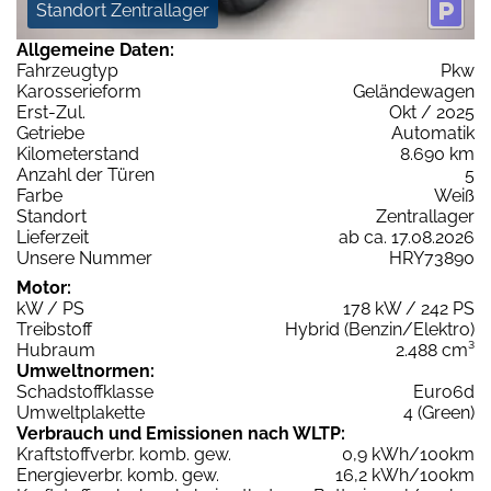
Standort Zentrallager
Allgemeine Daten:
Fahrzeugtyp
Pkw
Karosserieform
Geländewagen
Erst-Zul.
Okt / 2025
Getriebe
Automatik
Kilometerstand
8.690 km
Anzahl der Türen
5
Farbe
Weiß
Standort
Zentrallager
Lieferzeit
ab ca. 17.08.2026
Unsere Nummer
HRY73890
Motor:
kW / PS
178 kW / 242 PS
Treibstoff
Hybrid (Benzin/Elektro)
Hubraum
2.488 cm³
Umweltnormen:
Schadstoffklasse
Euro6d
Umweltplakette
4 (Green)
Verbrauch und Emissionen nach WLTP:
Kraftstoffverbr. komb. gew.
0,9 kWh/100km
Energieverbr. komb. gew.
16,2 kWh/100km