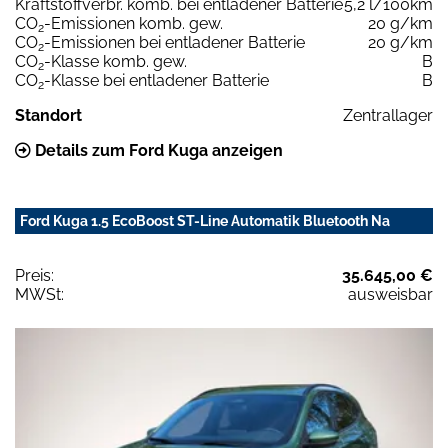
Kraftstoffverbr. komb. bei entladener Batterie
5,2 l/100km
CO
-Emissionen komb. gew.
20 g/km
2
CO
-Emissionen bei entladener Batterie
20 g/km
2
CO
-Klasse komb. gew.
B
2
CO
-Klasse bei entladener Batterie
B
2
Standort
Zentrallager
Details zum Ford Kuga anzeigen
Ford Kuga 1.5 EcoBoost ST-Line Automatik Bluetooth Na
Preis:
35.645,00 €
MWSt:
ausweisbar