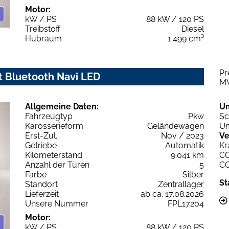
Motor:
kW / PS
88 kW / 120 PS
Treibstoff
Diesel
Hubraum
1.499 cm³
Pr
t Bluetooth Navi LED
M
Allgemeine Daten:
U
Fahrzeugtyp
Pkw
Sc
Karosserieform
Geländewagen
Um
Erst-Zul.
Nov / 2023
Ve
Getriebe
Automatik
Kr
Kilometerstand
9.041 km
C
Anzahl der Türen
5
C
Farbe
Silber
St
Standort
Zentrallager
Lieferzeit
ab ca. 17.08.2026
Unsere Nummer
FPL17204
Motor:
kW / PS
88 kW / 120 PS