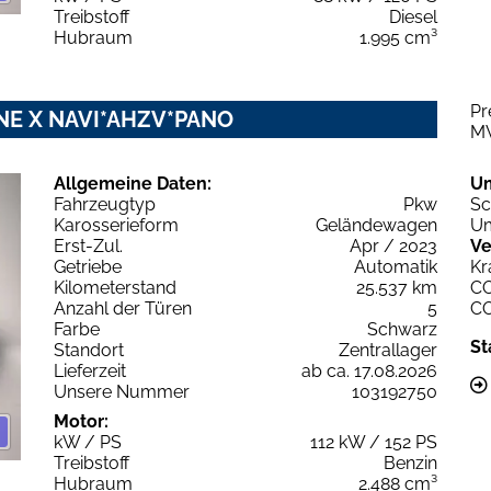
Treibstoff
Diesel
Hubraum
1.995 cm³
Pr
LINE X NAVI*AHZV*PANO
M
Allgemeine Daten:
U
Fahrzeugtyp
Pkw
Sc
Karosserieform
Geländewagen
Um
Erst-Zul.
Apr / 2023
Ve
Getriebe
Automatik
Kr
Kilometerstand
25.537 km
C
Anzahl der Türen
5
C
Farbe
Schwarz
St
Standort
Zentrallager
Lieferzeit
ab ca. 17.08.2026
Unsere Nummer
103192750
Motor:
kW / PS
112 kW / 152 PS
Treibstoff
Benzin
Hubraum
2.488 cm³