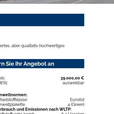
rtes, aber qualitativ hochwertiges
n Sie Ihr Angebot an
eis:
39.000,00 €
WSt:
ausweisbar
mweltnormen:
hadstoffklasse
Euro6d
weltplakette
4 (Green)
rbrauch und Emissionen nach WLTP: