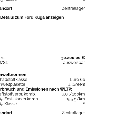
2
andort
Zentrallager
Details zum Ford Kuga anzeigen
eis:
30.200,00 €
WSt:
ausweisbar
mweltnormen:
hadstoffklasse
Euro 6e
weltplakette
4 (Green)
rbrauch und Emissionen nach WLTP:
aftstoffverbr. komb.
6,8 l/100km
O
-Emissionen komb.
155 g/km
2
O
-Klasse
E
2
andort
Zentrallager