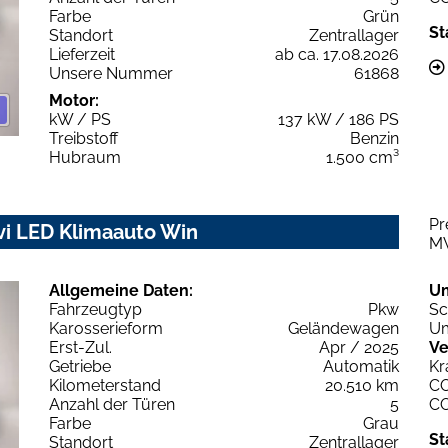
Farbe
Grün
St
Standort
Zentrallager
Lieferzeit
ab ca. 17.08.2026
Unsere Nummer
61868
Motor:
kW / PS
137 kW / 186 PS
Treibstoff
Benzin
Hubraum
1.500 cm³
Pr
avi LED Klimaauto Win
M
Allgemeine Daten:
U
Fahrzeugtyp
Pkw
Sc
Karosserieform
Geländewagen
Um
Erst-Zul.
Apr / 2025
Ve
Getriebe
Automatik
Kr
Kilometerstand
20.510 km
C
Anzahl der Türen
5
C
Farbe
Grau
St
Standort
Zentrallager