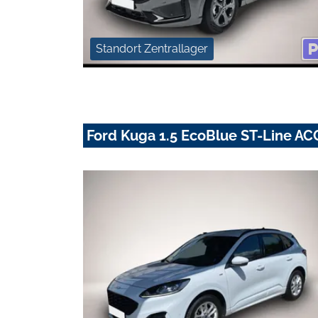
Standort Zentrallager
Ford Kuga 1.5 EcoBlue ST-Line 