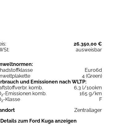
eis:
26.350,00 €
WSt:
ausweisbar
mweltnormen:
hadstoffklasse
Euro6d
weltplakette
4 (Green)
rbrauch und Emissionen nach WLTP:
aftstoffverbr. komb.
6,3 l/100km
O
-Emissionen komb.
165 g/km
2
O
-Klasse
F
2
andort
Zentrallager
Details zum Ford Kuga anzeigen