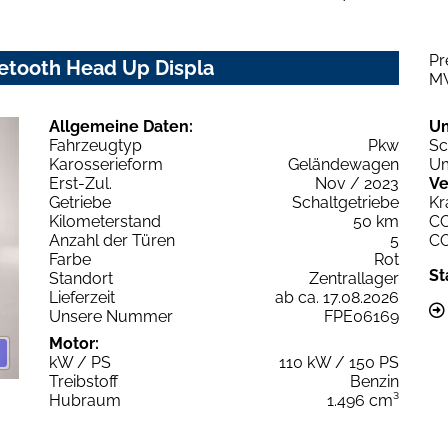
Pr
uetooth Head Up Displa
M
Allgemeine Daten:
U
Fahrzeugtyp
Pkw
Sc
Karosserieform
Geländewagen
Um
Erst-Zul.
Nov / 2023
Ve
Getriebe
Schaltgetriebe
Kr
Kilometerstand
50 km
C
Anzahl der Türen
5
C
Farbe
Rot
St
Standort
Zentrallager
Lieferzeit
ab ca. 17.08.2026
Unsere Nummer
FPE06169
Motor:
kW / PS
110 kW / 150 PS
Treibstoff
Benzin
Hubraum
1.496 cm³