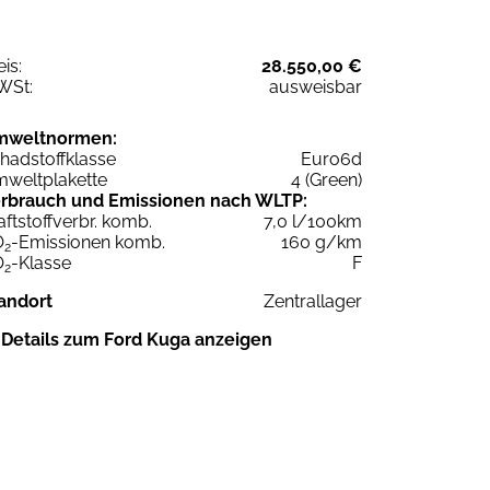
eis:
28.550,00 €
WSt:
ausweisbar
mweltnormen:
hadstoffklasse
Euro6d
weltplakette
4 (Green)
rbrauch und Emissionen nach WLTP:
aftstoffverbr. komb.
7,0 l/100km
O
-Emissionen komb.
160 g/km
2
O
-Klasse
F
2
andort
Zentrallager
Details zum Ford Kuga anzeigen