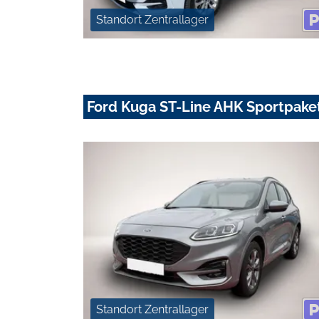
Standort Zentrallager
Ford Kuga ST-Line AHK Sportpake
Standort Zentrallager