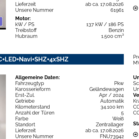
Lieferzeit
ab ca. 17.08.2026
Unsere Nummer
61961
Motor:
kW / PS
137 kW / 186 PS
Treibstoff
Benzin
Hubraum
1.500 cm³
Pr
ACC+LED+Navi+SHZ+4xSHZ
M
Allgemeine Daten:
U
Fahrzeugtyp
Pkw
Sc
Karosserieform
Geländewagen
Um
Erst-Zul.
Apr / 2024
Ve
Getriebe
Automatik
Kr
Kilometerstand
34.100 km
C
Anzahl der Türen
5
C
Farbe
Weiß
St
Standort
Zentrallager
Lieferzeit
ab ca. 17.08.2026
Unsere Nummer
FNU73942