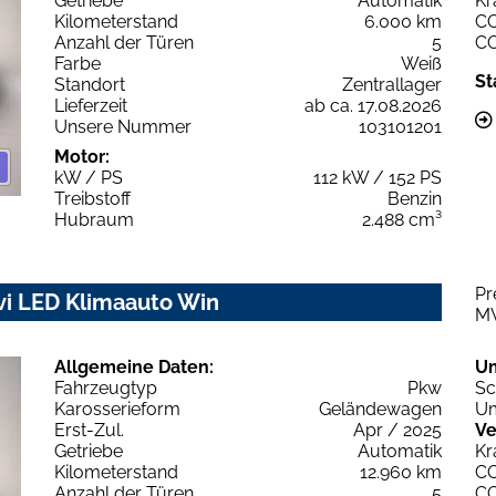
Getriebe
Automatik
Kr
Kilometerstand
6.000 km
C
Anzahl der Türen
5
C
Farbe
Weiß
St
Standort
Zentrallager
Lieferzeit
ab ca. 17.08.2026
Unsere Nummer
103101201
Motor:
kW / PS
112 kW / 152 PS
Treibstoff
Benzin
Hubraum
2.488 cm³
Pr
avi LED Klimaauto Win
M
Allgemeine Daten:
U
Fahrzeugtyp
Pkw
Sc
Karosserieform
Geländewagen
Um
Erst-Zul.
Apr / 2025
Ve
Getriebe
Automatik
Kr
Kilometerstand
12.960 km
C
Anzahl der Türen
5
C