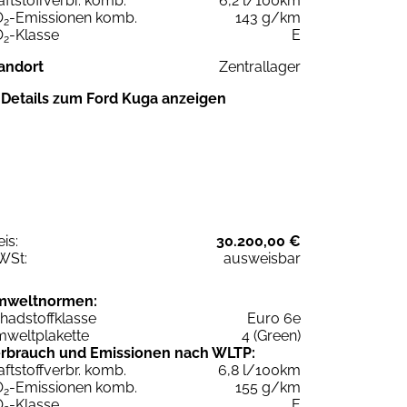
aftstoffverbr. komb.
6,2 l/100km
O
-Emissionen komb.
143 g/km
2
O
-Klasse
E
2
andort
Zentrallager
Details zum Ford Kuga anzeigen
eis:
30.200,00 €
WSt:
ausweisbar
mweltnormen:
hadstoffklasse
Euro 6e
weltplakette
4 (Green)
rbrauch und Emissionen nach WLTP:
aftstoffverbr. komb.
6,8 l/100km
O
-Emissionen komb.
155 g/km
2
O
-Klasse
E