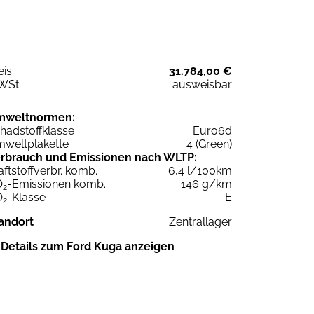
eis:
31.784,00 €
WSt:
ausweisbar
mweltnormen:
hadstoffklasse
Euro6d
weltplakette
4 (Green)
rbrauch und Emissionen nach WLTP:
aftstoffverbr. komb.
6,4 l/100km
O
-Emissionen komb.
146 g/km
2
O
-Klasse
E
2
andort
Zentrallager
Details zum Ford Kuga anzeigen