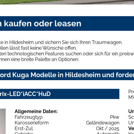
m kaufen oder leasen
e in Hildesheim und sichern Sie sich Ihren Traumwagen.
len lässt fast keine Wünsche offen.
en technologischen Features suchen oder sich für ein preiswe
hnen eine breite Palette an Optionen.
ord Kuga Modelle in Hildesheim und forder
Pr
trix-LED*iACC*HuD
M
Allgemeine Daten:
U
Fahrzeugtyp
Pkw
Sc
Karosserieform
Geländewagen
Um
Erst-Zul.
Okt / 2025
Ve