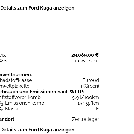
Details zum Ford Kuga anzeigen
eis:
29.089,00 €
WSt:
ausweisbar
mweltnormen:
hadstoffklasse
Euro6d
weltplakette
4 (Green)
rbrauch und Emissionen nach WLTP:
aftstoffverbr. komb.
5,9 l/100km
O
-Emissionen komb.
154 g/km
2
O
-Klasse
E
2
andort
Zentrallager
Details zum Ford Kuga anzeigen