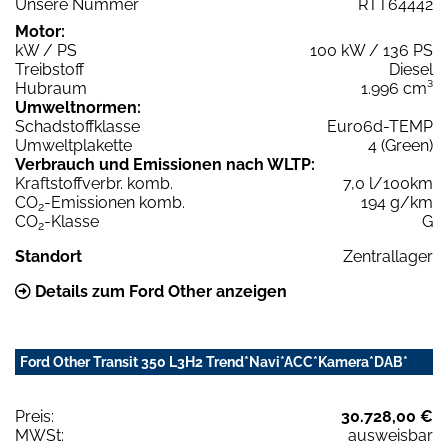
Unsere Nummer
RTT64442
Motor:
kW / PS
100 kW / 136 PS
Treibstoff
Diesel
Hubraum
1.996 cm³
Umweltnormen:
Schadstoffklasse
Euro6d-TEMP
Umweltplakette
4 (Green)
Verbrauch und Emissionen nach WLTP:
Kraftstoffverbr. komb.
7,0 l/100km
CO
-Emissionen komb.
194 g/km
2
CO
-Klasse
G
2
Standort
Zentrallager
Details zum Ford Other anzeigen
Ford Other Transit 350 L3H2 Trend*Navi*ACC*Kamera*DAB*
Preis:
30.728,00 €
MWSt:
ausweisbar