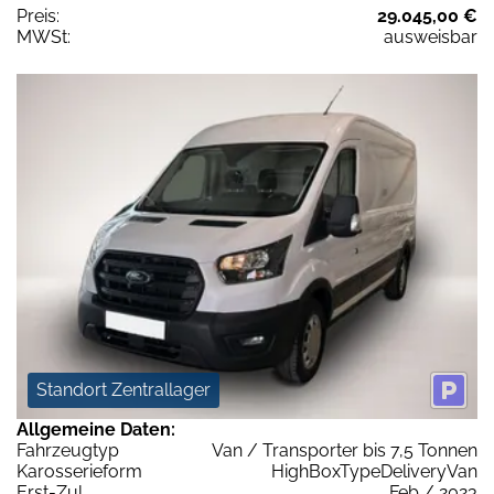
Preis:
29.045,00 €
MWSt:
ausweisbar
Standort Zentrallager
Allgemeine Daten:
Fahrzeugtyp
Van / Transporter bis 7,5 Tonnen
Karosserieform
HighBoxTypeDeliveryVan
Erst-Zul.
Feb / 2023