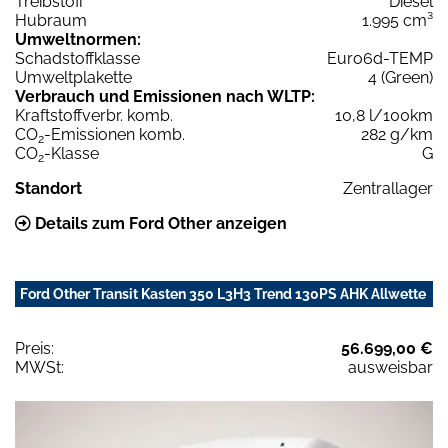
Treibstoff
Diesel
Hubraum
1.995 cm³
Umweltnormen:
Schadstoffklasse
Euro6d-TEMP
Umweltplakette
4 (Green)
Verbrauch und Emissionen nach WLTP:
Kraftstoffverbr. komb.
10,8 l/100km
CO
-Emissionen komb.
282 g/km
2
CO
-Klasse
G
2
Standort
Zentrallager
Details zum Ford Other anzeigen
Ford Other Transit Kasten 350 L3H3 Trend 130PS AHK Allwette
Preis:
56.699,00 €
MWSt:
ausweisbar