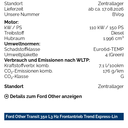
Standort
Zentrallager
Lieferzeit
ab ca. 17.08.2026
Unsere Nummer
BV09
Motor:
kW / PS
110 kW / 150 PS
Treibstoff
Diesel
Hubraum
1.996 cm³
Umweltnormen:
Schadstoffklasse
Euro6d-TEMP
Umweltplakette
4 (Green)
Verbrauch und Emissionen nach WLTP:
Kraftstoffverbr. komb.
7,1 l/100km
CO
-Emissionen komb.
176 g/km
2
CO
-Klasse
G
2
Standort
Zentrallager
Details zum Ford Other anzeigen
Ford Other Transit 350 L3 H2 Frontantrieb Trend Express-Lin