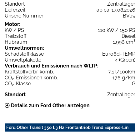
Standort
Zentrallager
Lieferzeit
ab ca. 17.08.2026
Unsere Nummer
BV09
Motor:
kW / PS
110 kW / 150 PS
Treibstoff
Diesel
Hubraum
1.996 cm³
Umweltnormen:
Schadstoffklasse
Euro6d-TEMP
Umweltplakette
4 (Green)
Verbrauch und Emissionen nach WLTP:
Kraftstoffverbr. komb.
7,1 l/100km
CO
-Emissionen komb.
176 g/km
2
CO
-Klasse
G
2
Standort
Zentrallager
Details zum Ford Other anzeigen
Ford Other Transit 350 L3 H2 Frontantrieb Trend Express-Lin