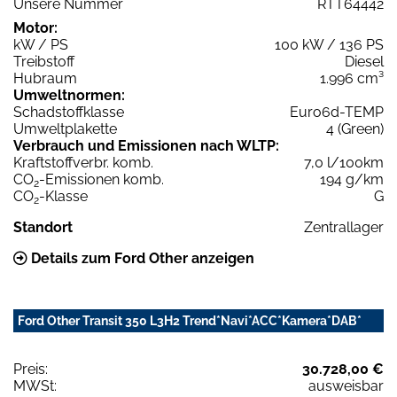
Unsere Nummer
RTT64442
Motor:
kW / PS
100 kW / 136 PS
Treibstoff
Diesel
Hubraum
1.996 cm³
Umweltnormen:
Schadstoffklasse
Euro6d-TEMP
Umweltplakette
4 (Green)
Verbrauch und Emissionen nach WLTP:
Kraftstoffverbr. komb.
7,0 l/100km
CO
-Emissionen komb.
194 g/km
2
CO
-Klasse
G
2
Standort
Zentrallager
Details zum Ford Other anzeigen
Ford Other Transit 350 L3H2 Trend*Navi*ACC*Kamera*DAB*
Preis:
30.728,00 €
MWSt:
ausweisbar