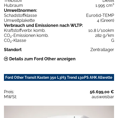
Treibstoff
Diesel
Hubraum
1.995 cm³
Umweltnormen:
Schadstoffklasse
Euro6d-TEMP
Umweltplakette
4 (Green)
Verbrauch und Emissionen nach WLTP:
Kraftstoffverbr. komb.
10,8 l/100km
CO
-Emissionen komb.
282 g/km
2
CO
-Klasse
G
2
Standort
Zentrallager
Details zum Ford Other anzeigen
Ford Other Transit Kasten 350 L3H3 Trend 130PS AHK Allwette
Preis:
56.699,00 €
MWSt:
ausweisbar