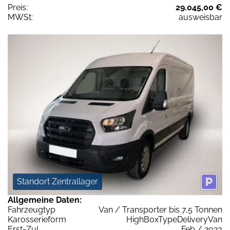
Preis:
29.045,00 €
MWSt:
ausweisbar
Standort Zentrallager
Allgemeine Daten:
Fahrzeugtyp
Van / Transporter bis 7,5 Tonnen
Karosserieform
HighBoxTypeDeliveryVan
Erst-Zul.
Feb / 2023