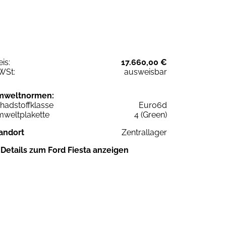
eis:
17.660,00 €
WSt:
ausweisbar
mweltnormen:
hadstoffklasse
Euro6d
weltplakette
4 (Green)
andort
Zentrallager
Details zum Ford Fiesta anzeigen