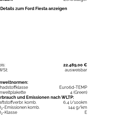
Details zum Ford Fiesta anzeigen
eis:
22.489,00 €
WSt:
ausweisbar
mweltnormen:
hadstoffklasse
Euro6d-TEMP
weltplakette
4 (Green)
rbrauch und Emissionen nach WLTP:
aftstoffverbr. komb.
6,4 l/100km
O
-Emissionen komb.
144 g/km
2
O
-Klasse
E
2