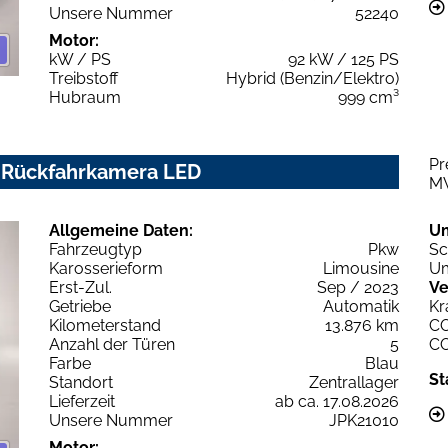
Unsere Nummer
52240
Motor:
kW / PS
92 kW / 125 PS
Treibstoff
Hybrid (Benzin/Elektro)
Hubraum
999 cm³
Pr
/ Rückfahrkamera LED
M
Allgemeine Daten:
U
Fahrzeugtyp
Pkw
Sc
Karosserieform
Limousine
Um
Erst-Zul.
Sep / 2023
Ve
Getriebe
Automatik
Kr
Kilometerstand
13.876 km
C
Anzahl der Türen
5
C
Farbe
Blau
St
Standort
Zentrallager
Lieferzeit
ab ca. 17.08.2026
Unsere Nummer
JPK21010
Motor: