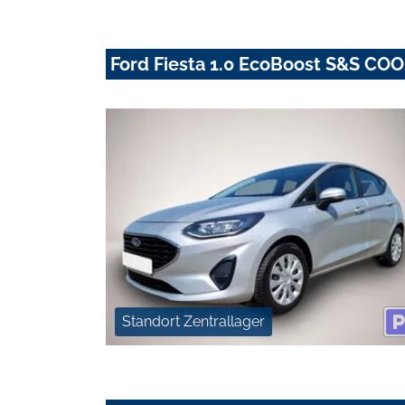
Ford Fiesta 1.0 EcoBoost S&S 
Standort Zentrallager