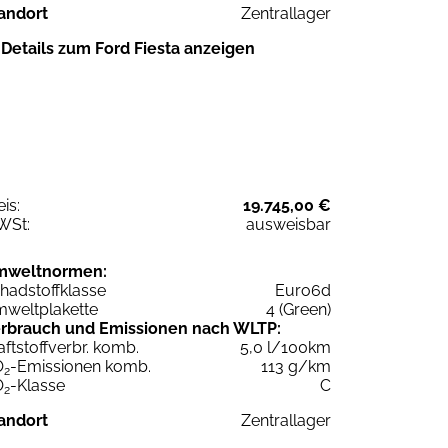
andort
Zentrallager
Details zum Ford Fiesta anzeigen
eis:
19.745,00 €
WSt:
ausweisbar
mweltnormen:
hadstoffklasse
Euro6d
weltplakette
4 (Green)
rbrauch und Emissionen nach WLTP:
aftstoffverbr. komb.
5,0 l/100km
O
-Emissionen komb.
113 g/km
2
O
-Klasse
C
2
andort
Zentrallager