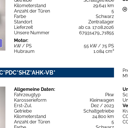
Getriebe
Schaltgetriebe
Kilometerstand
29.641 km
Anzahl der Türen
5
Farbe
Schwarz
Standort
Zentrallager
Lieferzeit
ab ca. 17.08.2026
Unsere Nummer
67931479_71855
Motor:
kW / PS
55 kW / 75 PS
Hubraum
1.084 cm³
Pr
ACC*PDC*SHZ*AHK-VB*
M
Allgemeine Daten:
U
Fahrzeugtyp
Pkw
Sc
Karosserieform
Kleinwagen
Um
Erst-Zul.
Dez / 2023
Ve
Getriebe
Schaltgetriebe
Kr
Kilometerstand
24.800 km
C
Anzahl der Türen
5
C
Farbe
Schwarz