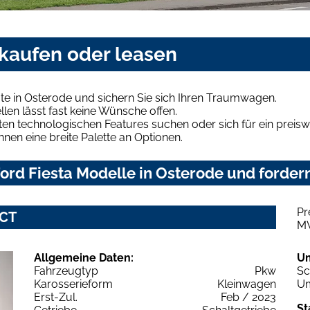
 kaufen oder leasen
te in Osterode und sichern Sie sich Ihren Traumwagen.
len lässt fast keine Wünsche offen.
en technologischen Features suchen oder sich für ein preiswe
hnen eine breite Palette an Optionen.
rd Fiesta Modelle in Osterode und fordern
Pr
ECT
M
Allgemeine Daten:
U
Fahrzeugtyp
Pkw
Sc
Karosserieform
Kleinwagen
Um
Erst-Zul.
Feb / 2023
St