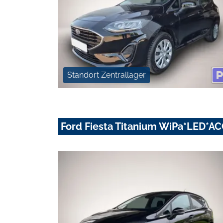
Standort Zentrallager
Ford Fiesta Titanium WiPa*LED*