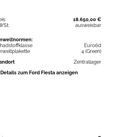
eis:
18.650,00 €
WSt:
ausweisbar
mweltnormen:
hadstoffklasse
Euro6d
weltplakette
4 (Green)
andort
Zentrallager
Details zum Ford Fiesta anzeigen