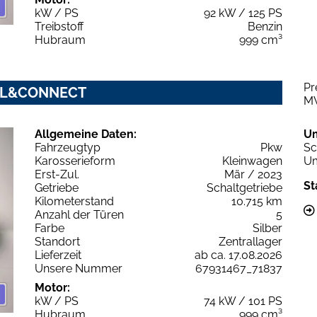
kW / PS
92 kW / 125 PS
Treibstoff
Benzin
Hubraum
999 cm³
Pr
COOL&CONNECT
M
Allgemeine Daten:
U
Fahrzeugtyp
Pkw
Sc
Karosserieform
Kleinwagen
Um
Erst-Zul.
Mär / 2023
St
Getriebe
Schaltgetriebe
Kilometerstand
10.715 km
Anzahl der Türen
5
Farbe
Silber
Standort
Zentrallager
Lieferzeit
ab ca. 17.08.2026
Unsere Nummer
67931467_71837
Motor:
kW / PS
74 kW / 101 PS
Hubraum
999 cm³