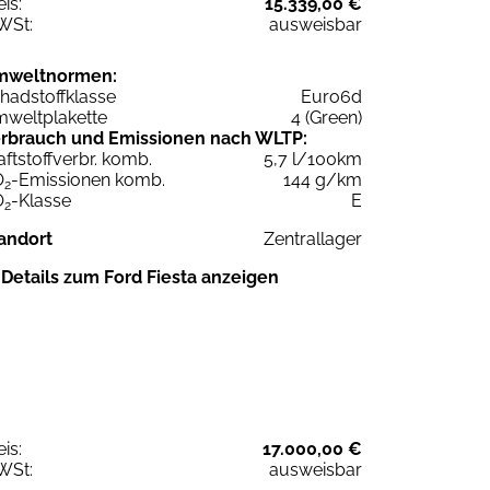
eis:
15.339,00 €
WSt:
ausweisbar
mweltnormen:
hadstoffklasse
Euro6d
weltplakette
4 (Green)
rbrauch und Emissionen nach WLTP:
aftstoffverbr. komb.
5,7 l/100km
O
-Emissionen komb.
144 g/km
2
O
-Klasse
E
2
andort
Zentrallager
Details zum Ford Fiesta anzeigen
eis:
17.000,00 €
WSt:
ausweisbar