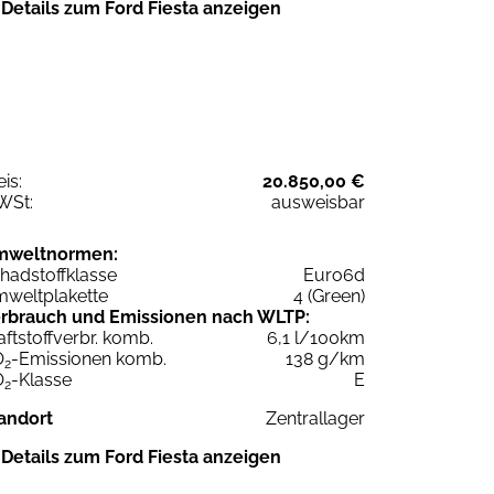
Details zum Ford Fiesta anzeigen
eis:
20.850,00 €
WSt:
ausweisbar
mweltnormen:
hadstoffklasse
Euro6d
weltplakette
4 (Green)
rbrauch und Emissionen nach WLTP:
aftstoffverbr. komb.
6,1 l/100km
O
-Emissionen komb.
138 g/km
2
O
-Klasse
E
2
andort
Zentrallager
Details zum Ford Fiesta anzeigen