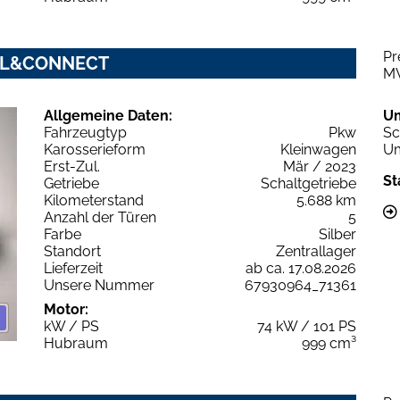
Pr
COOL&CONNECT
M
Allgemeine Daten:
U
Fahrzeugtyp
Pkw
Sc
Karosserieform
Kleinwagen
Um
Erst-Zul.
Mär / 2023
St
Getriebe
Schaltgetriebe
Kilometerstand
5.688 km
Anzahl der Türen
5
Farbe
Silber
Standort
Zentrallager
Lieferzeit
ab ca. 17.08.2026
Unsere Nummer
67930964_71361
Motor:
kW / PS
74 kW / 101 PS
Hubraum
999 cm³