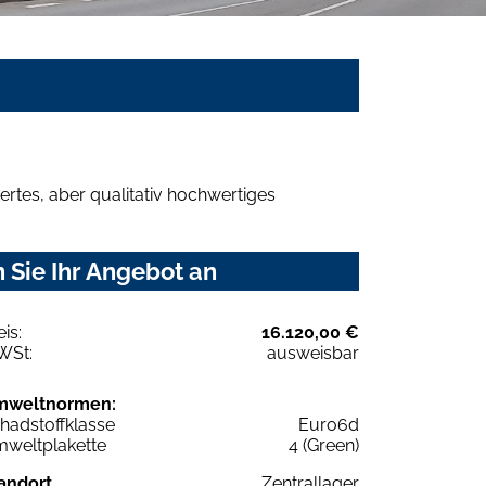
rtes, aber qualitativ hochwertiges
 Sie Ihr Angebot an
eis:
16.120,00 €
WSt:
ausweisbar
mweltnormen:
hadstoffklasse
Euro6d
weltplakette
4 (Green)
andort
Zentrallager