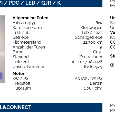
Pr
I / PDC / LED / GJR / K
M
Allgemeine Daten:
U
Fahrzeugtyp
Pkw
Sc
Karosserieform
Kleinwagen
Um
Erst-Zul.
Feb / 2023
Ve
Getriebe
Schaltgetriebe
Kr
Kilometerstand
22.300 km
C
Anzahl der Türen
5
C
Farbe
Grau
St
Standort
Zentrallager
Lieferzeit
ab ca. 17.08.2026
Unsere Nummer
JNG02929
Motor:
kW / PS
55 kW / 75 PS
Treibstoff
Benzin
Hubraum
1.084 cm³
Pr
COOL&CONNECT
M