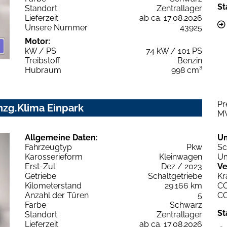
St
Standort
Zentrallager
Lieferzeit
ab ca. 17.08.2026
Unsere Nummer
43925
Motor:
kW / PS
74 kW / 101 PS
Treibstoff
Benzin
Hubraum
998 cm³
Pr
zhzg.Klima Einpark
M
Allgemeine Daten:
U
Fahrzeugtyp
Pkw
Sc
Karosserieform
Kleinwagen
Um
Erst-Zul.
Dez / 2023
Ve
Getriebe
Schaltgetriebe
Kr
Kilometerstand
29.166 km
C
Anzahl der Türen
5
C
Farbe
Schwarz
St
Standort
Zentrallager
Lieferzeit
ab ca. 17.08.2026