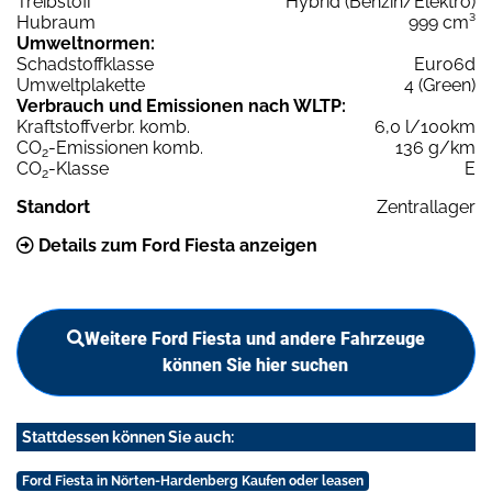
Treibstoff
Hybrid (Benzin/Elektro)
Hubraum
999 cm³
Umweltnormen:
Schadstoffklasse
Euro6d
Umweltplakette
4 (Green)
Verbrauch und Emissionen nach WLTP:
Kraftstoffverbr. komb.
6,0 l/100km
CO
-Emissionen komb.
136 g/km
2
CO
-Klasse
E
2
Standort
Zentrallager
Details zum Ford Fiesta anzeigen
Weitere Ford Fiesta und andere Fahrzeuge
können Sie hier suchen
Stattdessen können Sie auch:
Ford Fiesta in Nörten-Hardenberg Kaufen oder leasen