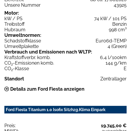
Unsere Nummer
43925
Motor:
kW / PS
74 kW / 101 PS
Treibstoff
Benzin
Hubraum
998 cm³
Umweltnormen:
Schadstoffklasse
Euro6d-TEMP
Umweltplakette
4 (Green)
Verbrauch und Emissionen nach WLTP:
Kraftstoffverbr. komb.
6,4 l/100km
CO
-Emissionen komb.
144 g/km
2
CO
-Klasse
E
2
Standort
Zentrallager
Details zum Ford Fiesta anzeigen
Ford Fiesta Titanium 1.0 Isofix Sitzhzg.Klima Einpark
Preis:
19.745,00 €