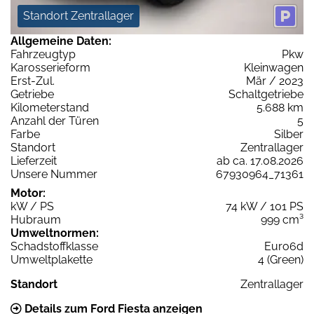
Standort Zentrallager
Allgemeine Daten:
Fahrzeugtyp
Pkw
Karosserieform
Kleinwagen
Erst-Zul.
Mär / 2023
Getriebe
Schaltgetriebe
Kilometerstand
5.688 km
Anzahl der Türen
5
Farbe
Silber
Standort
Zentrallager
Lieferzeit
ab ca. 17.08.2026
Unsere Nummer
67930964_71361
Motor:
kW / PS
74 kW / 101 PS
Hubraum
999 cm³
Umweltnormen:
Schadstoffklasse
Euro6d
Umweltplakette
4 (Green)
Standort
Zentrallager
Details zum Ford Fiesta anzeigen