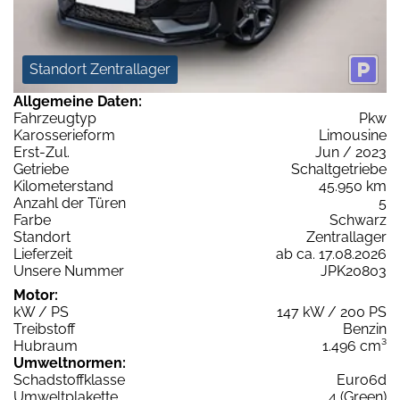
Standort Zentrallager
Allgemeine Daten:
Fahrzeugtyp
Pkw
Karosserieform
Limousine
Erst-Zul.
Jun / 2023
Getriebe
Schaltgetriebe
Kilometerstand
45.950 km
Anzahl der Türen
5
Farbe
Schwarz
Standort
Zentrallager
Lieferzeit
ab ca. 17.08.2026
Unsere Nummer
JPK20803
Motor:
kW / PS
147 kW / 200 PS
Treibstoff
Benzin
Hubraum
1.496 cm³
Umweltnormen:
Schadstoffklasse
Euro6d
Umweltplakette
4 (Green)