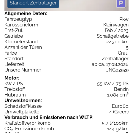
Standort Zentrallager
Allgemeine Daten:
Fahrzeugtyp
Pkw
Karosserieform
Kleinwagen
Erst-Zul.
Feb / 2023
Getriebe
Schaltgetriebe
Kilometerstand
22.300 km
Anzahl der Türen
5
Farbe
Grau
Standort
Zentrallager
Lieferzeit
ab ca. 17.08.2026
Unsere Nummer
JNG02929
Motor:
kW / PS
55 kW / 75 PS
Treibstoff
Benzin
Hubraum
1.084 cm³
Umweltnormen:
Schadstoffklasse
Euro6d
Umweltplakette
4 (Green)
Verbrauch und Emissionen nach WLTP:
Kraftstoffverbr. komb.
5,7 l/100km
CO
-Emissionen komb.
144 g/km
2