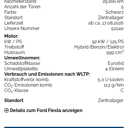
Kilometerstand
29.166 km
Anzahl der Türen
5
Farbe
Schwarz
Standort
Zentrallager
Lieferzeit
ab ca. 17.08.2026
Unsere Nummer
52240
Motor:
kW / PS
92 kW / 125 PS
Treibstoff
Hybrid (Benzin/Elektro)
Hubraum
999 cm³
Umweltnormen:
Schadstoffklasse
Euro6d
Umweltplakette
4 (Green)
Verbrauch und Emissionen nach WLTP:
Kraftstoffverbr. komb.
5,0 l/100km
CO
-Emissionen komb.
113 g/km
2
CO
-Klasse
C
2
Standort
Zentrallager
Details zum Ford Fiesta anzeigen