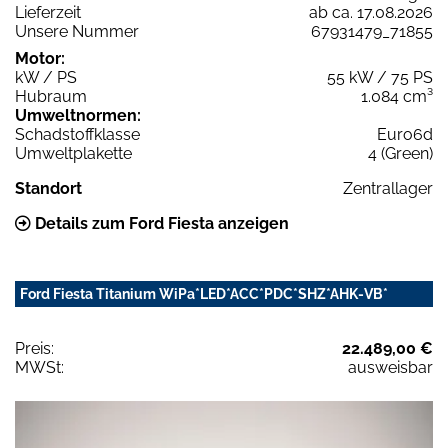
Lieferzeit
ab ca. 17.08.2026
Unsere Nummer
67931479_71855
Motor:
kW / PS
55 kW / 75 PS
Hubraum
1.084 cm³
Umweltnormen:
Schadstoffklasse
Euro6d
Umweltplakette
4 (Green)
Standort
Zentrallager
Details zum Ford Fiesta anzeigen
Ford Fiesta Titanium WiPa*LED*ACC*PDC*SHZ*AHK-VB*
Preis:
22.489,00 €
MWSt:
ausweisbar