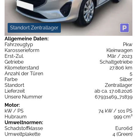
Standort Zentrallager
Allgemeine Daten:
Fahrzeugtyp
Pkw
Karosserieform
Kleinwagen
Erst-Zul.
Mär / 2023
Getriebe
Schaltgetriebe
Kilometerstand
27.806 km
Anzahl der Türen
5
Farbe
Silber
Standort
Zentrallager
Lieferzeit
ab ca. 17.08.2026
Unsere Nummer
67931469_71839
Motor:
kW / PS
74 kW / 101 PS
Hubraum
999 cm³
Umweltnormen:
Schadstoffklasse
Euro6d
Umweltplakette
4 (Green)