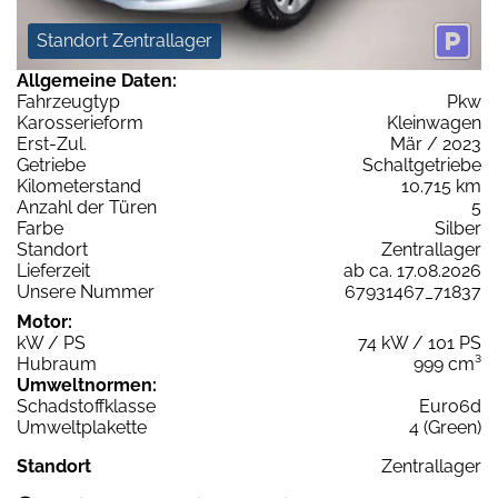
Standort Zentrallager
Allgemeine Daten:
Fahrzeugtyp
Pkw
Karosserieform
Kleinwagen
Erst-Zul.
Mär / 2023
Getriebe
Schaltgetriebe
Kilometerstand
10.715 km
Anzahl der Türen
5
Farbe
Silber
Standort
Zentrallager
Lieferzeit
ab ca. 17.08.2026
Unsere Nummer
67931467_71837
Motor:
kW / PS
74 kW / 101 PS
Hubraum
999 cm³
Umweltnormen:
Schadstoffklasse
Euro6d
Umweltplakette
4 (Green)
Standort
Zentrallager