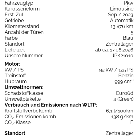
Fahrzeugtyp
Pkw
Karosserieform
Limousine
Erst-Zul.
Sep / 2023
Getriebe
Automatik
Kilometerstand
13.876 km
Anzahl der Türen
5
Farbe
Blau
Standort
Zentrallager
Lieferzeit
ab ca. 17.08.2026
Unsere Nummer
JPK21010
Motor:
kW / PS
92 kW / 125 PS
Treibstoff
Benzin
Hubraum
999 cm³
Umweltnormen:
Schadstoffklasse
Euro6d
Umweltplakette
4 (Green)
Verbrauch und Emissionen nach WLTP:
Kraftstoffverbr. komb.
6,1 l/100km
CO
-Emissionen komb.
138 g/km
2
CO
-Klasse
E
2
Standort
Zentrallager