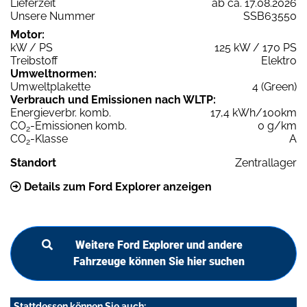
Lieferzeit
ab ca. 17.08.2026
Unsere Nummer
SSB63550
Motor:
kW / PS
125 kW / 170 PS
Treibstoff
Elektro
Umweltnormen:
Umweltplakette
4 (Green)
Verbrauch und Emissionen nach WLTP:
Energieverbr. komb.
17,4 kWh/100km
CO
-Emissionen komb.
0 g/km
2
CO
-Klasse
A
2
Standort
Zentrallager
Details zum Ford Explorer anzeigen
Weitere Ford Explorer und andere
Fahrzeuge können Sie hier suchen
Stattdessen können Sie auch: