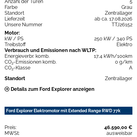
Anzahl der Türen
5
Farbe
Grau
Standort
Zentrallager
Lieferzeit
ab ca. 17.08.2026
Unsere Nummer
TTJ26152
Motor:
kW / PS
250 kW / 340 PS
Treibstoff
Elektro
Verbrauch und Emissionen nach WLTP:
Energieverbr. komb.
17,4 kWh/100km
CO
-Emissionen komb.
0 g/km
2
CO
-Klasse
A
2
Standort
Zentrallager
Details zum Ford Explorer anzeigen
Ford Explorer Elektromotor mit Extended Range RWD 77k
Preis:
46.590,00 €
MWSt:
ausweisbar