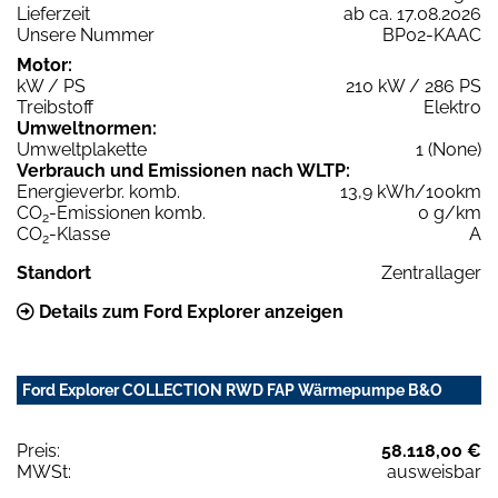
Lieferzeit
ab ca. 17.08.2026
Unsere Nummer
BP02-KAAC
Motor:
kW / PS
210 kW / 286 PS
Treibstoff
Elektro
Umweltnormen:
Umweltplakette
1 (None)
Verbrauch und Emissionen nach WLTP:
Energieverbr. komb.
13,9 kWh/100km
CO
-Emissionen komb.
0 g/km
2
CO
-Klasse
A
2
Standort
Zentrallager
Details zum Ford Explorer anzeigen
Ford Explorer COLLECTION RWD FAP Wärmepumpe B&O
Preis:
58.118,00 €
MWSt:
ausweisbar