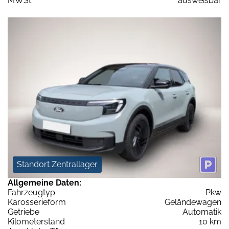
MWSt:
ausweisbar
Standort Zentrallager
Allgemeine Daten:
Fahrzeugtyp
Pkw
Karosserieform
Geländewagen
Getriebe
Automatik
Kilometerstand
10 km