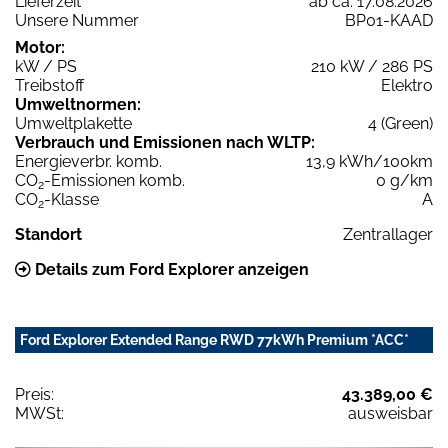
Lieferzeit
ab ca. 17.08.2026
Unsere Nummer
BP01-KAAD
Motor:
kW / PS
210 kW / 286 PS
Treibstoff
Elektro
Umweltnormen:
Umweltplakette
4 (Green)
Verbrauch und Emissionen nach WLTP:
Energieverbr. komb.
13,9 kWh/100km
CO
-Emissionen komb.
0 g/km
2
CO
-Klasse
A
2
Standort
Zentrallager
Details zum Ford Explorer anzeigen
Ford Explorer Extended Range RWD 77kWh Premium *ACC*
Preis:
43.389,00 €
MWSt:
ausweisbar