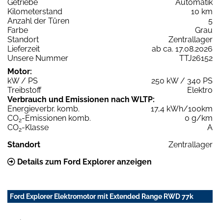
Getriebe
Automatik
Kilometerstand
10 km
Anzahl der Türen
5
Farbe
Grau
Standort
Zentrallager
Lieferzeit
ab ca. 17.08.2026
Unsere Nummer
TTJ26152
Motor:
kW / PS
250 kW / 340 PS
Treibstoff
Elektro
Verbrauch und Emissionen nach WLTP:
Energieverbr. komb.
17,4 kWh/100km
CO
-Emissionen komb.
0 g/km
2
CO
-Klasse
A
2
Standort
Zentrallager
Details zum Ford Explorer anzeigen
Ford Explorer Elektromotor mit Extended Range RWD 77k