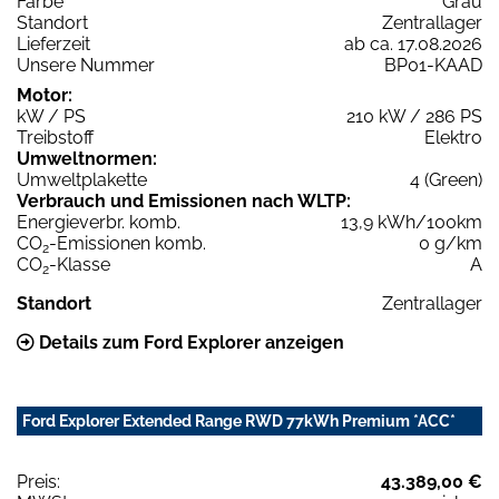
Farbe
Grau
Standort
Zentrallager
Lieferzeit
ab ca. 17.08.2026
Unsere Nummer
BP01-KAAD
Motor:
kW / PS
210 kW / 286 PS
Treibstoff
Elektro
Umweltnormen:
Umweltplakette
4 (Green)
Verbrauch und Emissionen nach WLTP:
Energieverbr. komb.
13,9 kWh/100km
CO
-Emissionen komb.
0 g/km
2
CO
-Klasse
A
2
Standort
Zentrallager
Details zum Ford Explorer anzeigen
Ford Explorer Extended Range RWD 77kWh Premium *ACC*
Preis:
43.389,00 €