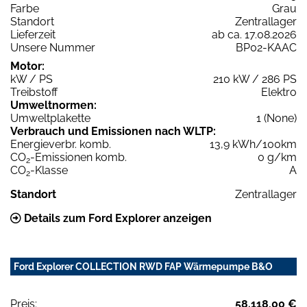
Farbe
Grau
Standort
Zentrallager
Lieferzeit
ab ca. 17.08.2026
Unsere Nummer
BP02-KAAC
Motor:
kW / PS
210 kW / 286 PS
Treibstoff
Elektro
Umweltnormen:
Umweltplakette
1 (None)
Verbrauch und Emissionen nach WLTP:
Energieverbr. komb.
13,9 kWh/100km
CO
-Emissionen komb.
0 g/km
2
CO
-Klasse
A
2
Standort
Zentrallager
Details zum Ford Explorer anzeigen
Ford Explorer COLLECTION RWD FAP Wärmepumpe B&O
Preis:
58.118,00 €