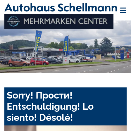
Sorry! Прости!
Entschuldigung! Lo
siento! Désolé!