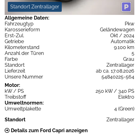
Standort Zentrallager
Allgemeine Daten:
Fahrzeugtyp
Pkw
Karosserieform
Geländewagen
Erst-Zul.
Okt / 2024
Getriebe
Automatik
Kilometerstand
9.100 km
Anzahl der Türen
5
Farbe
Grau
Standort
Zentrallager
Lieferzeit
ab ca. 17.08.2026
Unsere Nummer
54840225-564
Motor:
kW / PS
250 kW / 340 PS
Treibstoff
Elektro
Umweltnormen:
Umweltplakette
4 (Green)
Standort
Zentrallager
Details zum Ford Capri anzeigen