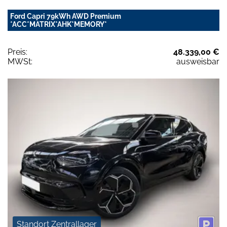
Ford Capri 79kWh AWD Premium
*ACC*MATRIX*AHK*MEMORY*
Preis:
48.339,00 €
MWSt:
ausweisbar
Standort Zentrallager