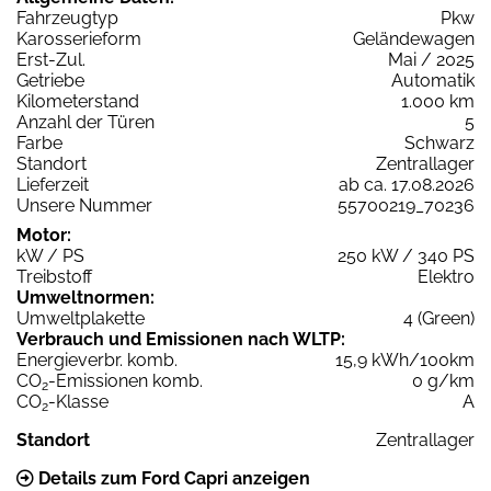
Fahrzeugtyp
Pkw
Karosserieform
Geländewagen
Erst-Zul.
Mai / 2025
Getriebe
Automatik
Kilometerstand
1.000 km
Anzahl der Türen
5
Farbe
Schwarz
Standort
Zentrallager
Lieferzeit
ab ca. 17.08.2026
Unsere Nummer
55700219_70236
Motor:
kW / PS
250 kW / 340 PS
Treibstoff
Elektro
Umweltnormen:
Umweltplakette
4 (Green)
Verbrauch und Emissionen nach WLTP:
Energieverbr. komb.
15,9 kWh/100km
CO
-Emissionen komb.
0 g/km
2
CO
-Klasse
A
2
Standort
Zentrallager
Details zum Ford Capri anzeigen