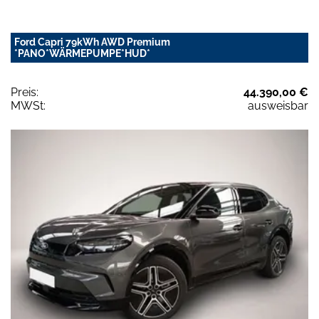
Ford Capri 79kWh AWD Premium
*PANO*WÄRMEPUMPE*HUD*
Preis:
44.390,00 €
MWSt:
ausweisbar