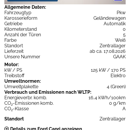
Allgemeine Daten:
Fahrzeugtyp
Pkw
Karosserieform
Geländewagen
Getriebe
Automatik
Kilometerstand
0
Anzahl der Türen
5
Farbe
Weiß
Standort
Zentrallager
Lieferzeit
ab ca. 17.08.2026
Unsere Nummer
GAAK
Motor:
kW / PS
125 kW / 170 PS
Treibstoff
Elektro
Umweltnormen:
Umweltplakette
4 (Green)
Verbrauch und Emissionen nach WLTP:
Energieverbr. komb.
16,4 kWh/100km
CO
-Emissionen komb.
0 g/km
2
CO
-Klasse
A
2
Standort
Zentrallager
Details zum Ford Capri anzeigen