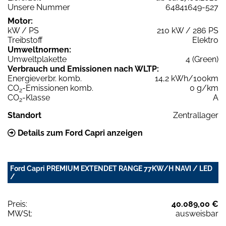
Unsere Nummer
64841649-527
Motor:
kW / PS
210 kW / 286 PS
Treibstoff
Elektro
Umweltnormen:
Umweltplakette
4 (Green)
Verbrauch und Emissionen nach WLTP:
Energieverbr. komb.
14,2 kWh/100km
CO
-Emissionen komb.
0 g/km
2
CO
-Klasse
A
2
Standort
Zentrallager
Details zum Ford Capri anzeigen
Ford Capri PREMIUM EXTENDET RANGE 77KW/H NAVI / LED
/
Preis:
40.089,00 €
MWSt:
ausweisbar