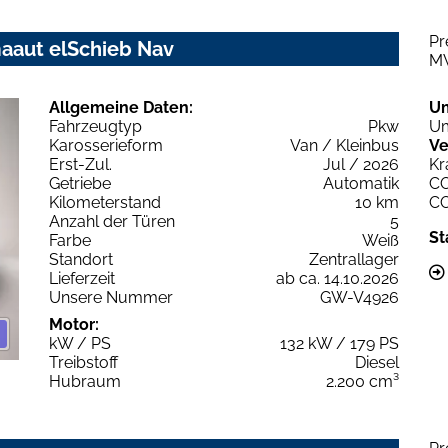
Pr
maaut elSchieb Nav
M
Allgemeine Daten:
U
Fahrzeugtyp
Pkw
Um
Karosserieform
Van / Kleinbus
Ve
Erst-Zul.
Jul / 2026
Kr
Getriebe
Automatik
C
Kilometerstand
10 km
C
Anzahl der Türen
5
St
Farbe
Weiß
Standort
Zentrallager
Lieferzeit
ab ca. 14.10.2026
Unsere Nummer
GW-V4926
Motor:
kW / PS
132 kW / 179 PS
Treibstoff
Diesel
Hubraum
2.200 cm³