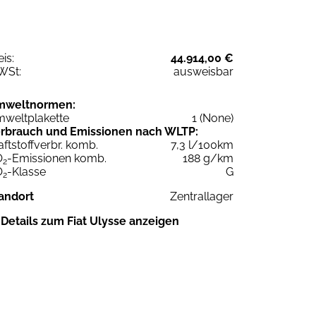
eis:
44.914,00 €
WSt:
ausweisbar
mweltnormen:
weltplakette
1 (None)
rbrauch und Emissionen nach WLTP:
aftstoffverbr. komb.
7,3 l/100km
O
-Emissionen komb.
188 g/km
2
O
-Klasse
G
2
andort
Zentrallager
Details zum Fiat Ulysse anzeigen