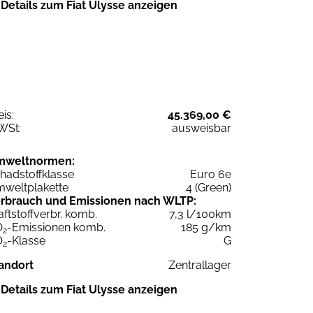
Details zum Fiat Ulysse anzeigen
eis:
45.369,00 €
WSt:
ausweisbar
mweltnormen:
hadstoffklasse
Euro 6e
weltplakette
4 (Green)
rbrauch und Emissionen nach WLTP:
aftstoffverbr. komb.
7,3 l/100km
O
-Emissionen komb.
185 g/km
2
O
-Klasse
G
2
andort
Zentrallager
Details zum Fiat Ulysse anzeigen