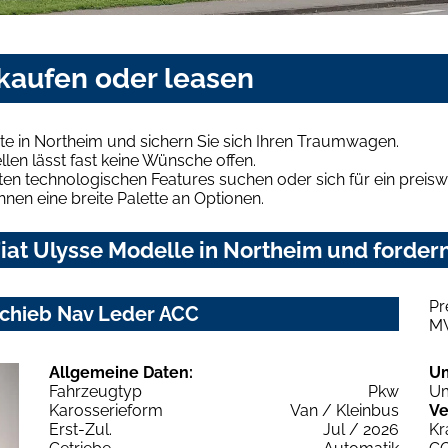
 kaufen oder leasen
te in Northeim und sichern Sie sich Ihren Traumwagen.
len lässt fast keine Wünsche offen.
en technologischen Features suchen oder sich für ein preiswe
hnen eine breite Palette an Optionen.
at Ulysse Modelle in Northeim und fordern
Pr
lSchieb Nav Leder ACC
M
Allgemeine Daten:
U
Fahrzeugtyp
Pkw
Um
Karosserieform
Van / Kleinbus
Ve
Erst-Zul.
Jul / 2026
Kr