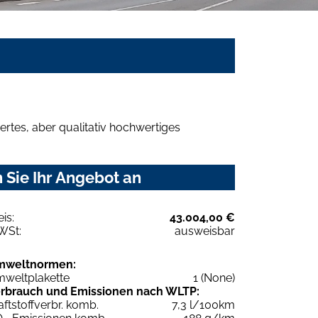
rtes, aber qualitativ hochwertiges
 Sie Ihr Angebot an
eis:
43.004,00 €
WSt:
ausweisbar
mweltnormen:
weltplakette
1 (None)
rbrauch und Emissionen nach WLTP:
aftstoffverbr. komb.
7,3 l/100km