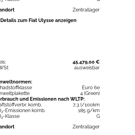
2
andort
Zentrallager
Details zum Fiat Ulysse anzeigen
eis:
45.479,00 €
WSt:
ausweisbar
mweltnormen:
hadstoffklasse
Euro 6e
weltplakette
4 (Green)
rbrauch und Emissionen nach WLTP:
aftstoffverbr. komb.
7,3 l/100km
O
-Emissionen komb.
185 g/km
2
O
-Klasse
G
2
andort
Zentrallager