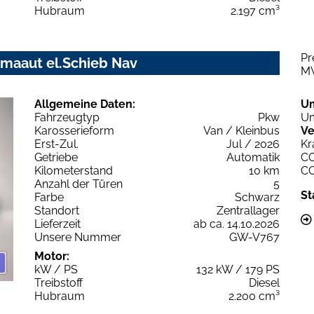
Hubraum
2.197 cm³
Pr
imaaut el.Schieb Nav
M
Allgemeine Daten:
U
Fahrzeugtyp
Pkw
Um
Karosserieform
Van / Kleinbus
Ve
Erst-Zul.
Jul / 2026
Kr
Getriebe
Automatik
C
Kilometerstand
10 km
C
Anzahl der Türen
5
St
Farbe
Schwarz
Standort
Zentrallager
Lieferzeit
ab ca. 14.10.2026
Unsere Nummer
GW-V767
Motor:
kW / PS
132 kW / 179 PS
Treibstoff
Diesel
Hubraum
2.200 cm³