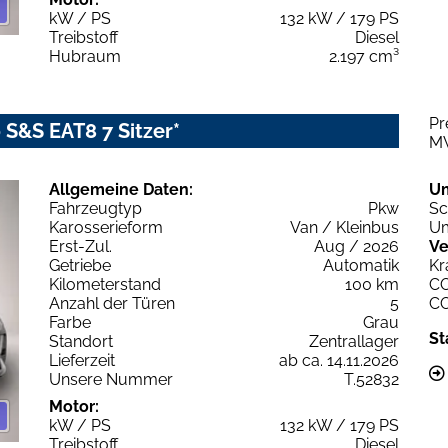
kW / PS
132 kW / 179 PS
Treibstoff
Diesel
Hubraum
2.197 cm³
Pr
 S&S EAT8 7 Sitzer*
M
Allgemeine Daten:
U
Fahrzeugtyp
Pkw
Sc
Karosserieform
Van / Kleinbus
Um
Erst-Zul.
Aug / 2026
Ve
Getriebe
Automatik
Kr
Kilometerstand
100 km
C
Anzahl der Türen
5
C
Farbe
Grau
St
Standort
Zentrallager
Lieferzeit
ab ca. 14.11.2026
Unsere Nummer
T.52832
Motor:
kW / PS
132 kW / 179 PS
Treibstoff
Diesel