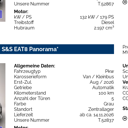
Unsere Nummer
T.52867
Motor:
kW / PS
132 kW / 179 PS
Treibstoff
Diesel
Hubraum
2.197 cm³
Pr
80 S&S EAT8 Panorama*
M
Allgemeine Daten:
U
Fahrzeugtyp
Pkw
Sc
Karosserieform
Van / Kleinbus
Um
Erst-Zul.
Aug / 2026
Ve
Getriebe
Automatik
Kr
Kilometerstand
100 km
C
Anzahl der Türen
5
C
Farbe
Grau
St
Standort
Zentrallager
Lieferzeit
ab ca. 14.11.2026
Unsere Nummer
T.52837
Motor: