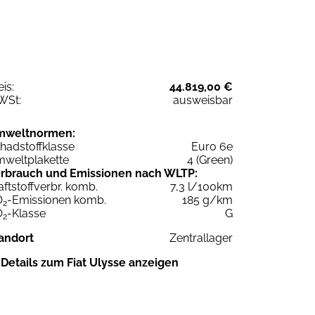
eis:
44.819,00 €
WSt:
ausweisbar
mweltnormen:
hadstoffklasse
Euro 6e
weltplakette
4 (Green)
rbrauch und Emissionen nach WLTP:
aftstoffverbr. komb.
7,3 l/100km
O
-Emissionen komb.
185 g/km
2
O
-Klasse
G
2
andort
Zentrallager
Details zum Fiat Ulysse anzeigen