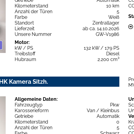
Getriebe
Automatik
C
Kilometerstand
10 km
C
Anzahl der Türen
5
St
Farbe
Weiß
Standort
Zentrallager
Lieferzeit
ab ca. 14.10.2026
Unsere Nummer
GW-V1986
Motor:
kW / PS
132 kW / 179 PS
Treibstoff
Diesel
Hubraum
2.200 cm³
Pr
AHK Kamera Sitzh.
M
Allgemeine Daten:
U
Fahrzeugtyp
Pkw
Sc
Karosserieform
Van / Kleinbus
Um
Getriebe
Automatik
Ve
Kilometerstand
0
Kr
Anzahl der Türen
5
C
Farbe
Schwarz
C