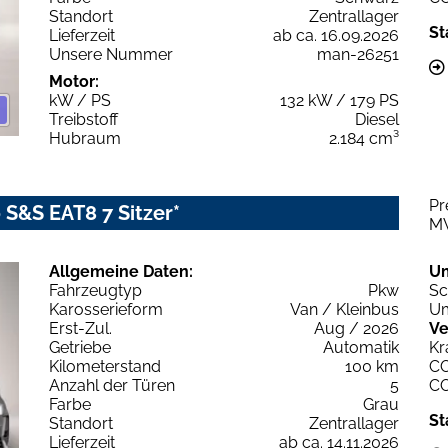
Standort
Zentrallager
St
Lieferzeit
ab ca. 16.09.2026
Unsere Nummer
man-26251
Motor:
kW / PS
132 kW / 179 PS
Treibstoff
Diesel
Hubraum
2.184 cm³
Pr
 S&S EAT8 7 Sitzer*
M
Allgemeine Daten:
U
Fahrzeugtyp
Pkw
Sc
Karosserieform
Van / Kleinbus
Um
Erst-Zul.
Aug / 2026
Ve
Getriebe
Automatik
Kr
Kilometerstand
100 km
C
Anzahl der Türen
5
C
Farbe
Grau
St
Standort
Zentrallager
Lieferzeit
ab ca. 14.11.2026