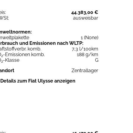
eis:
44.383,00 €
WSt:
ausweisbar
mweltnormen:
weltplakette
1 (None)
rbrauch und Emissionen nach WLTP:
aftstoffverbr. komb.
7,3 l/100km
O
-Emissionen komb.
188 g/km
2
O
-Klasse
G
2
andort
Zentrallager
Details zum Fiat Ulysse anzeigen