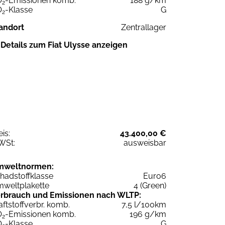
O
-Emissionen komb.
188 g/km
2
O
-Klasse
G
2
andort
Zentrallager
Details zum Fiat Ulysse anzeigen
eis:
43.400,00 €
WSt:
ausweisbar
mweltnormen:
hadstoffklasse
Euro6
weltplakette
4 (Green)
rbrauch und Emissionen nach WLTP:
aftstoffverbr. komb.
7,5 l/100km
O
-Emissionen komb.
196 g/km
2
O
-Klasse
G