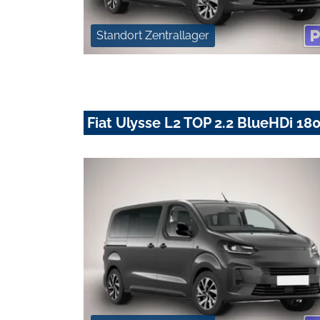
Standort Zentrallager
Fiat Ulysse L2 TOP 2.2 BlueHDi 1