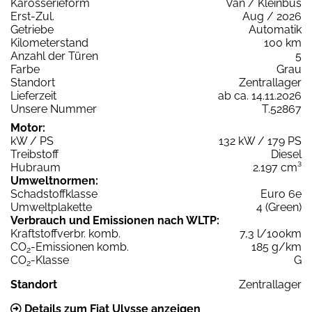
Karosserieform
Van / Kleinbus
Erst-Zul.
Aug / 2026
Getriebe
Automatik
Kilometerstand
100 km
Anzahl der Türen
5
Farbe
Grau
Standort
Zentrallager
Lieferzeit
ab ca. 14.11.2026
Unsere Nummer
T.52867
Motor:
kW / PS
132 kW / 179 PS
Treibstoff
Diesel
Hubraum
2.197 cm³
Umweltnormen:
Schadstoffklasse
Euro 6e
Umweltplakette
4 (Green)
Verbrauch und Emissionen nach WLTP:
Kraftstoffverbr. komb.
7,3 l/100km
CO
-Emissionen komb.
185 g/km
2
CO
-Klasse
G
2
Standort
Zentrallager
Details zum Fiat Ulysse anzeigen