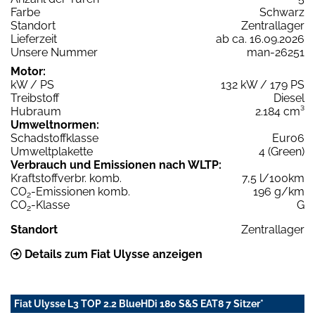
Farbe
Schwarz
Standort
Zentrallager
Lieferzeit
ab ca. 16.09.2026
Unsere Nummer
man-26251
Motor:
kW / PS
132 kW / 179 PS
Treibstoff
Diesel
Hubraum
2.184 cm³
Umweltnormen:
Schadstoffklasse
Euro6
Umweltplakette
4 (Green)
Verbrauch und Emissionen nach WLTP:
Kraftstoffverbr. komb.
7,5 l/100km
CO
-Emissionen komb.
196 g/km
2
CO
-Klasse
G
2
Standort
Zentrallager
Details zum Fiat Ulysse anzeigen
Fiat Ulysse L3 TOP 2.2 BlueHDi 180 S&S EAT8 7 Sitzer*