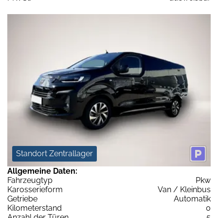
Standort Zentrallager
Allgemeine Daten:
Fahrzeugtyp
Pkw
Karosserieform
Van / Kleinbus
Getriebe
Automatik
Kilometerstand
0
Anzahl der Türen
5