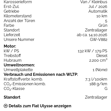
Karosserieform
Van / Kleinbus
Erst-Zul.
Jul / 2026
Getriebe
Automatik
Kilometerstand
10 km
Anzahl der Türen
5
Farbe
Grün
Standort
Zentrallager
Lieferzeit
ab ca. 14.10.2026
Unsere Nummer
GW-V882
Motor:
kW / PS
132 kW / 179 PS
Treibstoff
Diesel
Hubraum
2.200 cm³
Umweltnormen:
Umweltplakette
1 (None)
Verbrauch und Emissionen nach WLTP:
Kraftstoffverbr. komb.
7,3 l/100km
CO
-Emissionen komb.
188 g/km
2
CO
-Klasse
G
2
Standort
Zentrallager
Details zum Fiat Ulysse anzeigen