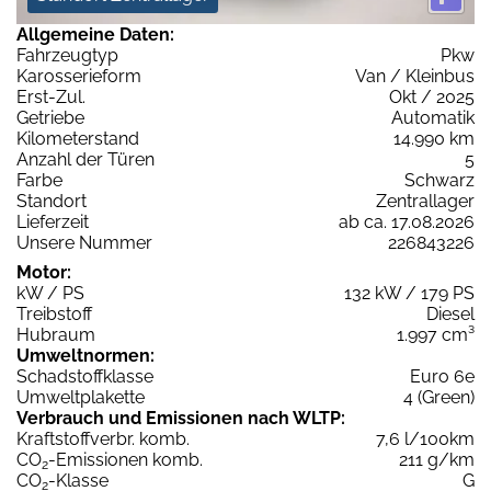
Allgemeine Daten:
Fahrzeugtyp
Pkw
Karosserieform
Van / Kleinbus
Erst-Zul.
Okt / 2025
Getriebe
Automatik
Kilometerstand
14.990 km
Anzahl der Türen
5
Farbe
Schwarz
Standort
Zentrallager
Lieferzeit
ab ca. 17.08.2026
Unsere Nummer
226843226
Motor:
kW / PS
132 kW / 179 PS
Treibstoff
Diesel
Hubraum
1.997 cm³
Umweltnormen:
Schadstoffklasse
Euro 6e
Umweltplakette
4 (Green)
Verbrauch und Emissionen nach WLTP:
Kraftstoffverbr. komb.
7,6 l/100km
CO
-Emissionen komb.
211 g/km
2
CO
-Klasse
G
2