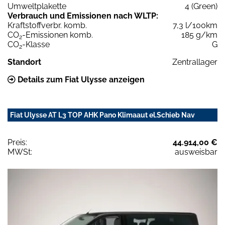
Umweltplakette
4 (Green)
Verbrauch und Emissionen nach WLTP:
Kraftstoffverbr. komb.
7,3 l/100km
CO
-Emissionen komb.
185 g/km
2
CO
-Klasse
G
2
Standort
Zentrallager
Details zum Fiat Ulysse anzeigen
Fiat Ulysse AT L3 TOP AHK Pano Klimaaut el.Schieb Nav
Preis:
44.914,00 €
MWSt:
ausweisbar