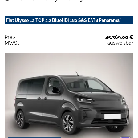
Fiat Ulysse L2 TOP 2.2 BlueHDi 180 S&S EAT8 Panorama*
Preis:
45.369,00 €
MWSt:
ausweisbar