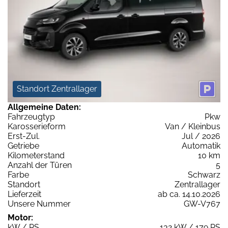
Standort Zentrallager
Allgemeine Daten:
Fahrzeugtyp
Pkw
Karosserieform
Van / Kleinbus
Erst-Zul.
Jul / 2026
Getriebe
Automatik
Kilometerstand
10 km
Anzahl der Türen
5
Farbe
Schwarz
Standort
Zentrallager
Lieferzeit
ab ca. 14.10.2026
Unsere Nummer
GW-V767
Motor:
kW / PS
132 kW / 179 PS