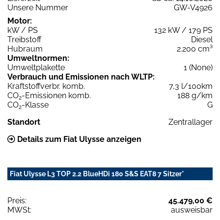
Unsere Nummer
GW-V4926
Motor:
kW / PS
132 kW / 179 PS
Treibstoff
Diesel
Hubraum
2.200 cm³
Umweltnormen:
Umweltplakette
1 (None)
Verbrauch und Emissionen nach WLTP:
Kraftstoffverbr. komb.
7,3 l/100km
CO
-Emissionen komb.
188 g/km
2
CO
-Klasse
G
2
Standort
Zentrallager
Details zum Fiat Ulysse anzeigen
Fiat Ulysse L3 TOP 2.2 BlueHDi 180 S&S EAT8 7 Sitzer*
Preis:
45.479,00 €
MWSt:
ausweisbar