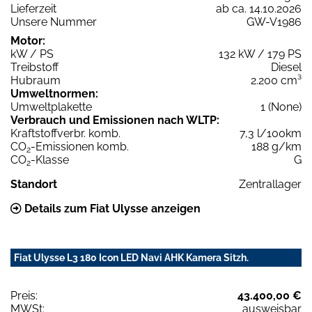
Lieferzeit
ab ca. 14.10.2026
Unsere Nummer
GW-V1986
Motor:
kW / PS
132 kW / 179 PS
Treibstoff
Diesel
Hubraum
2.200 cm³
Umweltnormen:
Umweltplakette
1 (None)
Verbrauch und Emissionen nach WLTP:
Kraftstoffverbr. komb.
7,3 l/100km
CO
-Emissionen komb.
188 g/km
2
CO
-Klasse
G
2
Standort
Zentrallager
Details zum Fiat Ulysse anzeigen
Fiat Ulysse L3 180 Icon LED Navi AHK Kamera Sitzh.
Preis:
43.400,00 €
MWSt:
ausweisbar