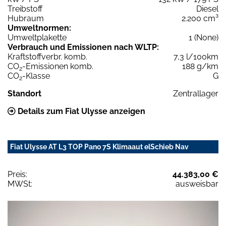
Treibstoff
Diesel
Hubraum
2.200 cm³
Umweltnormen:
Umweltplakette
1 (None)
Verbrauch und Emissionen nach WLTP:
Kraftstoffverbr. komb.
7,3 l/100km
CO
-Emissionen komb.
188 g/km
2
CO
-Klasse
G
2
Standort
Zentrallager
Details zum Fiat Ulysse anzeigen
Fiat Ulysse AT L3 TOP Pano 7S Klimaaut elSchieb Nav
Preis:
44.383,00 €
MWSt:
ausweisbar