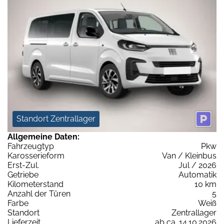
Standort Zentrallager
Allgemeine Daten:
Fahrzeugtyp
Pkw
Karosserieform
Van / Kleinbus
Erst-Zul.
Jul / 2026
Getriebe
Automatik
Kilometerstand
10 km
Anzahl der Türen
5
Farbe
Weiß
Standort
Zentrallager
Lieferzeit
ab ca. 14.10.2026