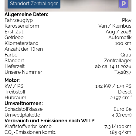
Standort Zentrallager
Allgemeine Daten:
Fahrzeugtyp
Pkw
Karosserieform
Van / Kleinbus
Erst-Zul.
Aug / 2026
Getriebe
Automatik
Kilometerstand
100 km
Anzahl der Türen
5
Farbe
Grau
Standort
Zentrallager
Lieferzeit
ab ca. 14.11.2026
Unsere Nummer
T.52837
Motor:
kW / PS
132 kW / 179 PS
Treibstoff
Diesel
Hubraum
2.197 cm³
Umweltnormen:
Schadstoffklasse
Euro 6e
Umweltplakette
4 (Green)
Verbrauch und Emissionen nach WLTP:
Kraftstoffverbr. komb.
7,3 l/100km
CO
-Emissionen komb.
185 g/km
2