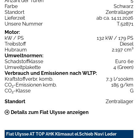
Anzahl der Türen
5
Farbe
Schwarz
Standort
Zentrallager
Lieferzeit
ab ca. 14.11.2026
Unsere Nummer
T.52871
Motor:
kW / PS
132 kW / 179 PS
Treibstoff
Diesel
Hubraum
2.197 cm³
Umweltnormen:
Schadstoffklasse
Euro 6e
Umweltplakette
4 (Green)
Verbrauch und Emissionen nach WLTP:
Kraftstoffverbr. komb.
7,3 l/100km
CO
-Emissionen komb.
185 g/km
2
CO
-Klasse
G
2
Standort
Zentrallager
Details zum Fiat Ulysse anzeigen
Fiat Ulysse AT TOP AHK Klimaaut el.Schieb Navi Leder