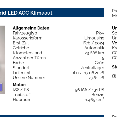
Pr
brid LED ACC Klimaaut
M
Allgemeine Daten:
U
Fahrzeugtyp
Pkw
Sc
Karosserieform
Limousine
Um
Erst-Zul.
Feb / 2024
Ve
Getriebe
Automatik
Kr
Kilometerstand
23.688 km
C
Anzahl der Türen
5
C
Farbe
Grün
St
Standort
Zentrallager
Lieferzeit
ab ca. 17.08.2026
Unsere Nummer
2781-26
Motor:
kW / PS
96 kW / 131 PS
Treibstoff
Benzin
Hubraum
1.469 cm³