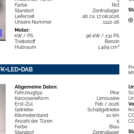
Farbe
Rot
St
Standort
Zentrallager
Lieferzeit
ab ca. 17.08.2026
Unsere Nummer
1122-26
Motor:
kW / PS
96 kW / 131 PS
Treibstoff
Benzin
Hubraum
1.469 cm³
Pr
 RFK+LED+DAB
M
Allgemeine Daten:
U
Fahrzeugtyp
Pkw
Sc
Karosserieform
Limousine
Um
Erst-Zul.
Feb / 2026
Ve
Getriebe
Schaltgetriebe
Kr
Kilometerstand
10 km
C
Anzahl der Türen
5
C
Farbe
Blau
St
Standort
Zentrallager