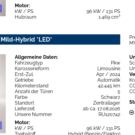
Motor:
kW / PS
96 kW / 131 PS
Hubraum
1.469 cm³
Pr
 Mild-Hybrid *LED*
M
Allgemeine Daten:
U
Fahrzeugtyp
Pkw
Sc
Karosserieform
Limousine
Um
Erst-Zul.
Apr / 2024
Ve
Getriebe
Automatik
Kr
Kilometerstand
42.445 km
C
Anzahl der Türen
5
C
Farbe
Schwarz
St
Standort
Zentrallager
Lieferzeit
ab ca. 17.08.2026
Unsere Nummer
RU120742
Motor:
kW / PS
96 kW / 131 PS
Treibstoff
Hybrid (Benzin/Elektro)