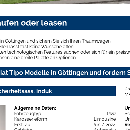
kaufen oder leasen
 in Göttingen und sichern Sie sich Ihren Traumwagen.
len lässt fast keine Wünsche offen.
en technologischen Features suchen oder sich für ein preiswe
hnen eine breite Palette an Optionen.
at Tipo Modelle in Göttingen und fordern S
Pr
cherheitsass. Induk
M
Allgemeine Daten:
U
Fahrzeugtyp
Pkw
Sc
Karosserieform
Limousine
Um
Erst-Zul.
Jun / 2024
Ve