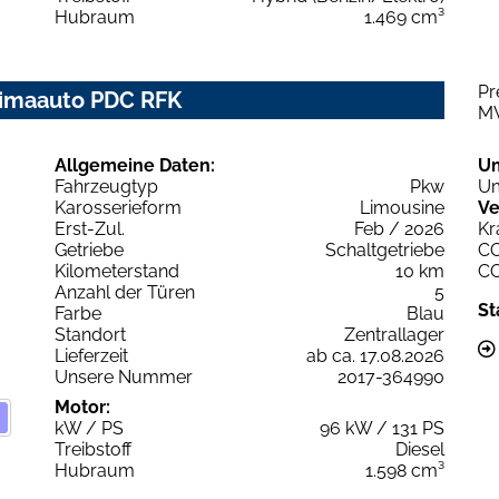
Hubraum
1.469 cm³
Pr
Klimaauto PDC RFK
M
Allgemeine Daten:
U
Fahrzeugtyp
Pkw
Um
Karosserieform
Limousine
Ve
Erst-Zul.
Feb / 2026
Kr
Getriebe
Schaltgetriebe
C
Kilometerstand
10 km
C
Anzahl der Türen
5
St
Farbe
Blau
Standort
Zentrallager
Lieferzeit
ab ca. 17.08.2026
Unsere Nummer
2017-364990
Motor:
kW / PS
96 kW / 131 PS
Treibstoff
Diesel
Hubraum
1.598 cm³