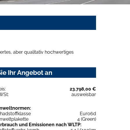
rtes, aber qualitativ hochwertiges
ie Ihr Angebot an
eis:
23.798,00 €
WSt:
ausweisbar
mweltnormen:
hadstoffklasse
Euro6d
weltplakette
4 (Green)
rbrauch und Emissionen nach WLTP: