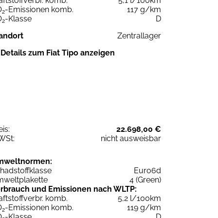
aftstoffverbr. komb.
5,1 l/100km
O
-Emissionen komb.
117 g/km
2
O
-Klasse
D
2
andort
Zentrallager
Details zum Fiat Tipo anzeigen
eis:
22.698,00 €
WSt:
nicht ausweisbar
mweltnormen:
hadstoffklasse
Euro6d
weltplakette
4 (Green)
rbrauch und Emissionen nach WLTP:
aftstoffverbr. komb.
5,2 l/100km
O
-Emissionen komb.
119 g/km
2
O
-Klasse
D