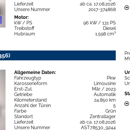
Lieferzeit
ab ca. 17.08.2026
Unsere Nummer
2017-374868
Motor:
kW / PS
96 kW / 131 PS
Treibstoff
Diesel
Hubraum
1.598 cm³
Pr
356)
M
Allgemeine Daten:
U
Fahrzeugtyp
Pkw
Sc
Karosserieform
Limousine
Um
Erst-Zul.
Mär / 2023
St
Getriebe
Automatik
Kilometerstand
24.850 km
Anzahl der Türen
5
Farbe
Grün
Standort
Zentrallager
Lieferzeit
ab ca. 17.08.2026
Unsere Nummer
AST78530_9244