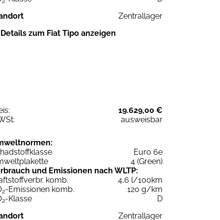
2
andort
Zentrallager
Details zum Fiat Tipo anzeigen
eis:
19.629,00 €
WSt:
ausweisbar
mweltnormen:
hadstoffklasse
Euro 6e
weltplakette
4 (Green)
rbrauch und Emissionen nach WLTP:
aftstoffverbr. komb.
4,6 l/100km
O
-Emissionen komb.
120 g/km
2
O
-Klasse
D
2
andort
Zentrallager