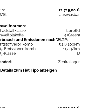
eis:
21.719,00 €
WSt:
ausweisbar
mweltnormen:
hadstoffklasse
Euro6d
weltplakette
4 (Green)
rbrauch und Emissionen nach WLTP:
aftstoffverbr. komb.
5,1 l/100km
O
-Emissionen komb.
117 g/km
2
O
-Klasse
D
2
andort
Zentrallager
Details zum Fiat Tipo anzeigen