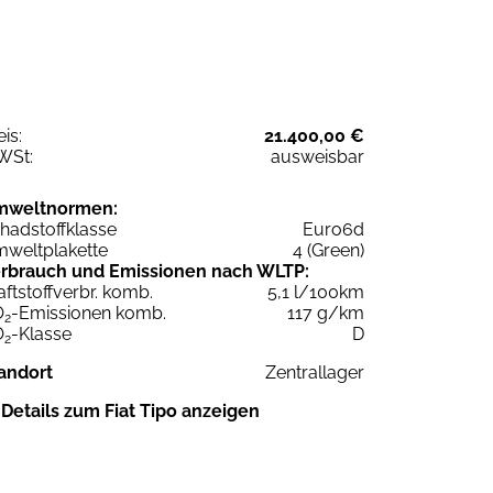
eis:
21.400,00 €
WSt:
ausweisbar
mweltnormen:
hadstoffklasse
Euro6d
weltplakette
4 (Green)
rbrauch und Emissionen nach WLTP:
aftstoffverbr. komb.
5,1 l/100km
O
-Emissionen komb.
117 g/km
2
O
-Klasse
D
2
andort
Zentrallager
Details zum Fiat Tipo anzeigen