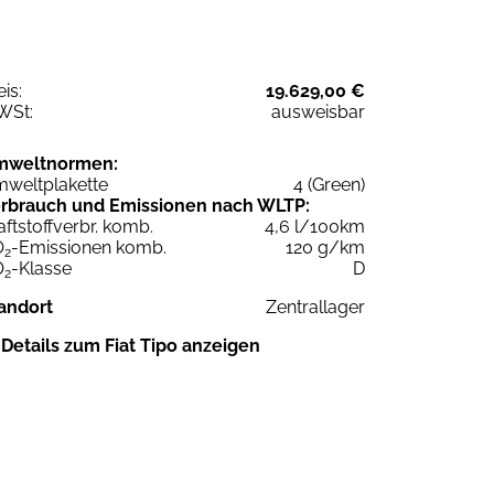
eis:
19.629,00 €
WSt:
ausweisbar
mweltnormen:
weltplakette
4 (Green)
rbrauch und Emissionen nach WLTP:
aftstoffverbr. komb.
4,6 l/100km
O
-Emissionen komb.
120 g/km
2
O
-Klasse
D
2
andort
Zentrallager
Details zum Fiat Tipo anzeigen