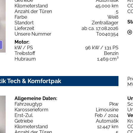
Getriebe
Automatik
Kr
Kilometerstand
45.000 km
C
Anzahl der Türen
5
C
Farbe
Weiß
St
Standort
Zentrallager
Lieferzeit
ab ca. 17.08.2026
Unsere Nummer
T0040354
Motor:
kW / PS
96 kW / 131 PS
Treibstoff
Benzin
Hubraum
1.469 cm³
Pr
tik Tech & Komfortpak
M
Allgemeine Daten:
U
Fahrzeugtyp
Pkw
Sc
Karosserieform
Limousine
Um
Erst-Zul.
Feb / 2024
Ve
Getriebe
Automatik
Kr
Kilometerstand
12.447 km
C
Anzahl der Türen
5
C