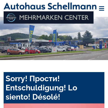
Sorry! Прости!
Entschuldigung! Lo
siento! Désolé!