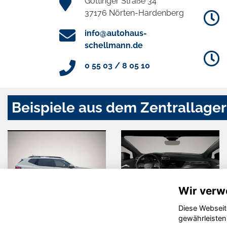
Göttinger Straße 34
37176 Nörten-Hardenberg
info@autohaus-
schellmann.de
0 55 03 / 8 05 10
Beispiele aus dem Zentrallager
Wir verw
Diese Webseit
Dacia Duster
Audi A3
gewährleisten