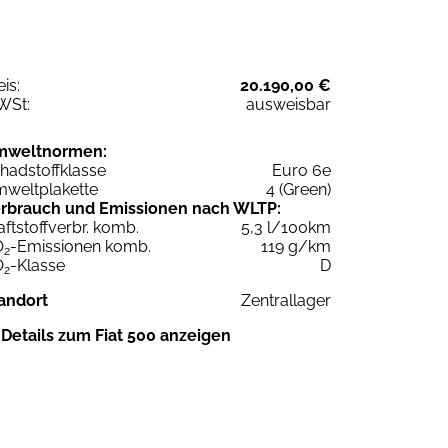
eis:
20.190,00 €
WSt:
ausweisbar
mweltnormen:
hadstoffklasse
Euro 6e
weltplakette
4 (Green)
rbrauch und Emissionen nach WLTP:
aftstoffverbr. komb.
5,3 l/100km
O
-Emissionen komb.
119 g/km
2
O
-Klasse
D
2
andort
Zentrallager
Details zum Fiat 500 anzeigen