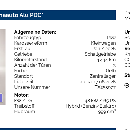
Pr
limaauto Alu PDC*
M
Allgemeine Daten:
U
Fahrzeugtyp
Pkw
Sc
Karosserieform
Kleinwagen
Um
Erst-Zul.
Jan / 2026
Ve
Getriebe
Schaltgetriebe
Kr
Kilometerstand
4.444 km
C
Anzahl der Türen
3
C
Farbe
Gelb
St
Standort
Zentrallager
Lieferzeit
ab ca. 17.08.2026
Unsere Nummer
TX255977
Motor:
kW / PS
48 kW / 65 PS
Treibstoff
Hybrid (Benzin/Elektro)
Hubraum
999 cm³