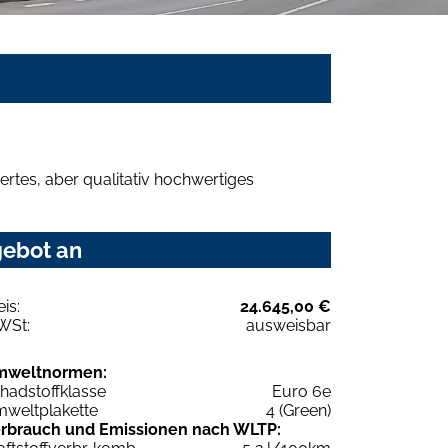
rtes, aber qualitativ hochwertiges
gebot an
eis:
24.645,00 €
WSt:
ausweisbar
mweltnormen:
hadstoffklasse
Euro 6e
weltplakette
4 (Green)
rbrauch und Emissionen nach WLTP: