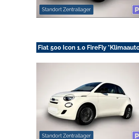
Standort Zentrallager
Fiat 500 Icon 1.0 FireFly *Klimaau
Standort Zentrallager