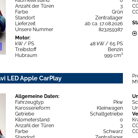
Kilometerstand
0
Kr
Anzahl der Türen
3
C
Farbe
Grün
C
Standort
Zentrallager
St
Lieferzeit
ab ca. 17.08.2026
Unsere Nummer
823259387
Motor:
kW / PS
48 kW / 65 PS
Treibstoff
Benzin
Hubraum
999 cm³
Pr
avi LED Apple CarPlay
M
Allgemeine Daten:
U
Fahrzeugtyp
Pkw
Sc
Karosserieform
Kleinwagen
Um
Getriebe
Schaltgetriebe
Ve
Kilometerstand
0
Kr
Anzahl der Türen
3
C
Farbe
Schwarz
C
Standort
Zentrallager