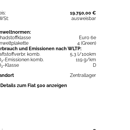
eis:
19.750,00 €
WSt:
ausweisbar
mweltnormen:
hadstoffklasse
Euro 6e
weltplakette
4 (Green)
rbrauch und Emissionen nach WLTP:
aftstoffverbr. komb.
5,3 l/100km
O
-Emissionen komb.
119 g/km
2
O
-Klasse
D
2
andort
Zentrallager
Details zum Fiat 500 anzeigen