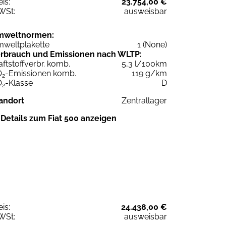
eis:
23.754,00 €
WSt:
ausweisbar
mweltnormen:
weltplakette
1 (None)
rbrauch und Emissionen nach WLTP:
aftstoffverbr. komb.
5,3 l/100km
O
-Emissionen komb.
119 g/km
2
O
-Klasse
D
2
andort
Zentrallager
Details zum Fiat 500 anzeigen
eis:
24.438,00 €
WSt:
ausweisbar