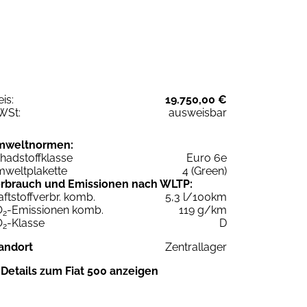
eis:
19.750,00 €
WSt:
ausweisbar
mweltnormen:
hadstoffklasse
Euro 6e
weltplakette
4 (Green)
rbrauch und Emissionen nach WLTP:
aftstoffverbr. komb.
5,3 l/100km
O
-Emissionen komb.
119 g/km
2
O
-Klasse
D
2
andort
Zentrallager
Details zum Fiat 500 anzeigen