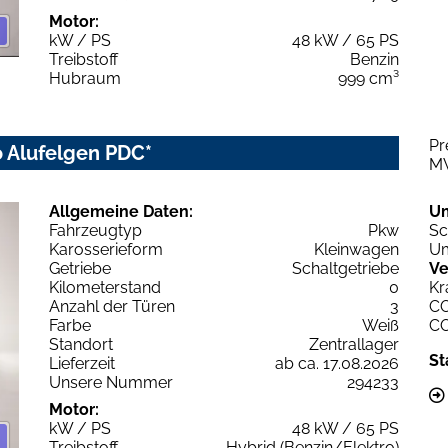
Motor:
kW / PS
48 kW / 65 PS
Treibstoff
Benzin
Hubraum
999 cm³
Pr
to Alufelgen PDC*
M
Allgemeine Daten:
U
Fahrzeugtyp
Pkw
Sc
Karosserieform
Kleinwagen
Um
Getriebe
Schaltgetriebe
Ve
Kilometerstand
0
Kr
Anzahl der Türen
3
C
Farbe
Weiß
C
Standort
Zentrallager
St
Lieferzeit
ab ca. 17.08.2026
Unsere Nummer
294233
Motor:
kW / PS
48 kW / 65 PS
Treibstoff
Hybrid (Benzin/Elektro)