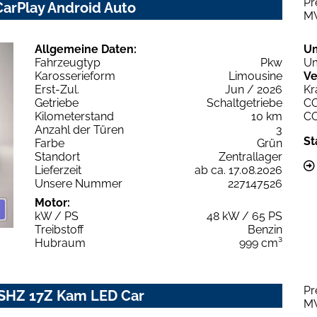
Pr
CarPlay Android Auto
M
Allgemeine Daten:
U
Fahrzeugtyp
Pkw
Um
Karosserieform
Limousine
Ve
Erst-Zul.
Jun / 2026
Kr
Getriebe
Schaltgetriebe
C
Kilometerstand
10 km
C
Anzahl der Türen
3
St
Farbe
Grün
Standort
Zentrallager
Lieferzeit
ab ca. 17.08.2026
Unsere Nummer
227147526
Motor:
kW / PS
48 kW / 65 PS
Treibstoff
Benzin
Hubraum
999 cm³
Pr
l SHZ 17Z Kam LED Car
M