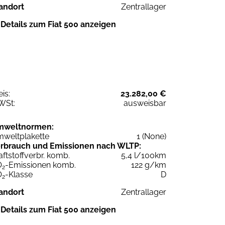
andort
Zentrallager
Details zum Fiat 500 anzeigen
eis:
23.282,00 €
WSt:
ausweisbar
mweltnormen:
weltplakette
1 (None)
rbrauch und Emissionen nach WLTP:
aftstoffverbr. komb.
5,4 l/100km
O
-Emissionen komb.
122 g/km
2
O
-Klasse
D
2
andort
Zentrallager
Details zum Fiat 500 anzeigen