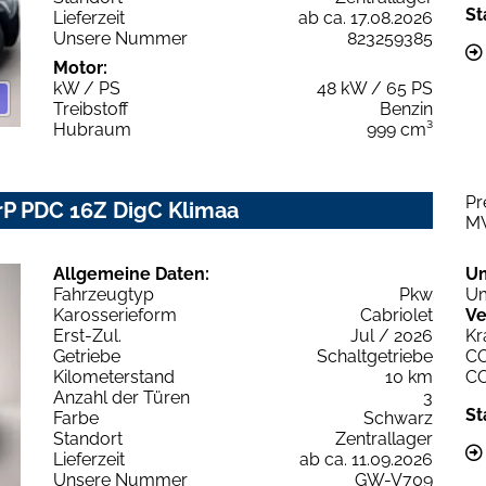
St
Lieferzeit
ab ca. 17.08.2026
Unsere Nummer
823259385
Motor:
kW / PS
48 kW / 65 PS
Treibstoff
Benzin
Hubraum
999 cm³
Pr
rP PDC 16Z DigC Klimaa
M
Allgemeine Daten:
U
Fahrzeugtyp
Pkw
Um
Karosserieform
Cabriolet
Ve
Erst-Zul.
Jul / 2026
Kr
Getriebe
Schaltgetriebe
C
Kilometerstand
10 km
C
Anzahl der Türen
3
St
Farbe
Schwarz
Standort
Zentrallager
Lieferzeit
ab ca. 11.09.2026
Unsere Nummer
GW-V709