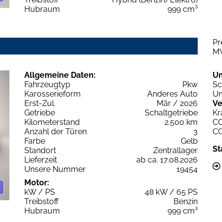
Hubraum
999 cm³
Pr
M
Allgemeine Daten:
U
Fahrzeugtyp
Pkw
Sc
Karosserieform
Anderes Auto
Um
Erst-Zul.
Mär / 2026
Ve
Getriebe
Schaltgetriebe
Kr
Kilometerstand
2.500 km
C
Anzahl der Türen
3
C
Farbe
Gelb
St
Standort
Zentrallager
Lieferzeit
ab ca. 17.08.2026
Unsere Nummer
19454
Motor:
kW / PS
48 kW / 65 PS
Treibstoff
Benzin
Hubraum
999 cm³