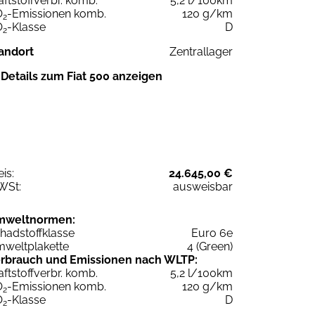
aftstoffverbr. komb.
5,2 l/100km
O
-Emissionen komb.
120 g/km
2
O
-Klasse
D
2
andort
Zentrallager
Details zum Fiat 500 anzeigen
eis:
24.645,00 €
WSt:
ausweisbar
mweltnormen:
hadstoffklasse
Euro 6e
weltplakette
4 (Green)
rbrauch und Emissionen nach WLTP:
aftstoffverbr. komb.
5,2 l/100km
O
-Emissionen komb.
120 g/km
2
O
-Klasse
D
2