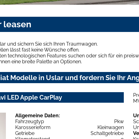
r leasen
lar und sichern Sie sich Ihren Traumwagen.
len lässt fast keine Wünsche offen.
en technologischen Features suchen oder sich für ein preiswe
hnen eine breite Palette an Optionen.
at Modelle in Uslar und fordern Sie Ihr An
Pr
avi LED Apple CarPlay
M
Allgemeine Daten:
U
Fahrzeugtyp
Pkw
Sc
Karosserieform
Kleinwagen
Um
Getriebe
Schaltgetriebe
Ve