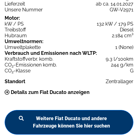
Lieferzeit
ab ca. 14.01.2027
Unsere Nummer
GW-V2971
Motor:
kW / PS
132 kW / 179 PS
Treibstoff
Diesel
Hubraum
2.184 cm³
Umweltnormen:
Umweltplakette
1 (None)
Verbrauch und Emissionen nach WLTP:
Kraftstoffverbr. komb.
9,3 l/100km
CO
-Emissionen komb.
244 g/km
2
CO
-Klasse
G
2
Standort
Zentrallager
Details zum Fiat Ducato anzeigen
Weitere Fiat Ducato und andere
Fahrzeuge können Sie hier suchen