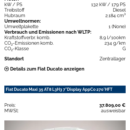
kW / PS
132 kW / 179 PS
Treibstoff
Diesel
Hubraum
2.184 cm³
Umweltnormen:
Umweltplakette
1 (None)
Verbrauch und Emissionen nach WLTP:
Kraftstoffverbr. komb.
8,9 l/100km
CO
-Emissionen komb.
234 g/km
2
CO
-Klasse
G
2
Standort
Zentrallager
Details zum Fiat Ducato anzeigen
Fiat Ducato Maxi 35 AT8 L3H3 7"Display AppCo 270°HFT
Preis:
37.809,00 €
MWSt:
ausweisbar