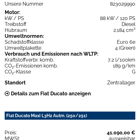
Unsere Nummer
823029990
Motor:
kW / PS
88 kW / 120 PS
Treibstoff
Diesel
Hubraum
2.184 cm³
Umweltnormen:
Schadstoffklasse
Euro 6e
Umweltplakette
4 (Green)
Verbrauch und Emissionen nach WLTP:
Kraftstoffverbr. komb.
7,2 l/100km
CO
-Emissionen komb.
189 g/km
2
CO
-Klasse
G
2
Standort
Zentrallager
Details zum Fiat Ducato anzeigen
Fiat Ducato Maxi L3H2 Autm. (250/251)
Preis:
41.090,00 €
MWSt:
ausweisbar