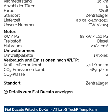
Kilometerstand
10 km
Anzahl der Türen
5
Farbe
Weiß
Standort
Zentrallager
Lieferzeit
ab ca. 04.09.2026
Unsere Nummer
GW-V2024
Motor:
kW / PS
88 kW / 120 PS
Treibstoff
Diesel
Hubraum
2.184 cm³
Umweltnormen:
Umweltplakette
1 (None)
Verbrauch und Emissionen nach WLTP:
Kraftstoffverbr. komb.
7,2 l/100km
CO
-Emissionen komb.
189 g/km
2
CO
-Klasse
G
2
Standort
Zentrallager
Details zum Fiat Ducato anzeigen
Fiat Ducato Pritsche DoKa 35 AT L4 7S TechP Temp Kam