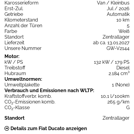
Karosserieform
Van / Kleinbus
Erst-Zul.
Jul / 2026
Getriebe
Automatik
Kilometerstand
10 km
Anzahl der Türen
5
Farbe
Weiß
Standort
Zentrallager
Lieferzeit
ab ca. 13.01.2027
Unsere Nummer
GW-V2144
Motor:
kW / PS
132 kW / 179 PS
Treibstoff
Diesel
Hubraum
2.184 cm³
Umweltnormen:
Umweltplakette
1 (None)
Verbrauch und Emissionen nach WLTP:
Kraftstoffverbr. komb.
10,1 l/100km
CO
-Emissionen komb.
265 g/km
2
CO
-Klasse
G
2
Standort
Zentrallager
Details zum Fiat Ducato anzeigen