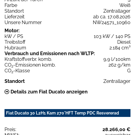
Farbe
Weiß
Standort
Zentrallager
Lieferzeit
ab ca. 17.08.2026
Unsere Nummer
NW24571_10960
Motor:
kW / PS
103 kW / 140 PS
Treibstoff
Diesel
Hubraum
2.184 cm³
Verbrauch und Emissionen nach WLTP:
Kraftstoffverbr. komb.
9,9 l/100km
CO
-Emissionen komb.
262 g/km
2
CO
-Klasse
G
2
Standort
Zentrallager
Details zum Fiat Ducato anzeigen
Fiat Ducato 30 L2H1 Kam 270°HFT Temp PDC Resvererad
Preis:
28.266,00 €