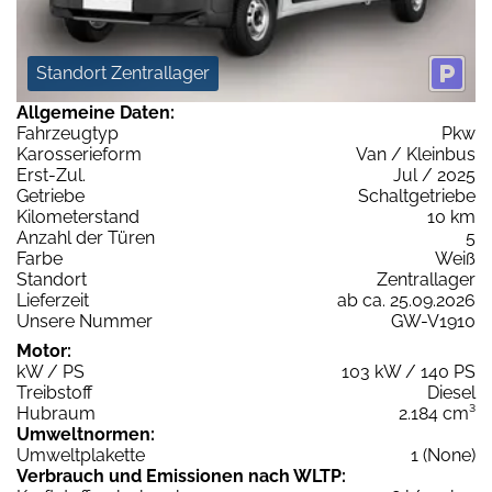
Standort Zentrallager
Allgemeine Daten:
Fahrzeugtyp
Pkw
Karosserieform
Van / Kleinbus
Erst-Zul.
Jul / 2025
Getriebe
Schaltgetriebe
Kilometerstand
10 km
Anzahl der Türen
5
Farbe
Weiß
Standort
Zentrallager
Lieferzeit
ab ca. 25.09.2026
Unsere Nummer
GW-V1910
Motor:
kW / PS
103 kW / 140 PS
Treibstoff
Diesel
Hubraum
2.184 cm³
Umweltnormen:
Umweltplakette
1 (None)
Verbrauch und Emissionen nach WLTP: