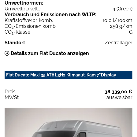
Umweltnormen:
Umweltplakette
4 (Green)
Verbrauch und Emissionen nach WLTP:
Kraftstoffverbr. komb.
10,0 l/100km
CO
-Emissionen komb.
258 g/km
2
CO
-Klasse
G
2
Standort
Zentrallager
Details zum Fiat Ducato anzeigen
Fiat Ducato Maxi 35 AT8 L3H2 Klimaaut. Kam 7"Display
Preis:
38.339,00 €
MWSt:
ausweisbar