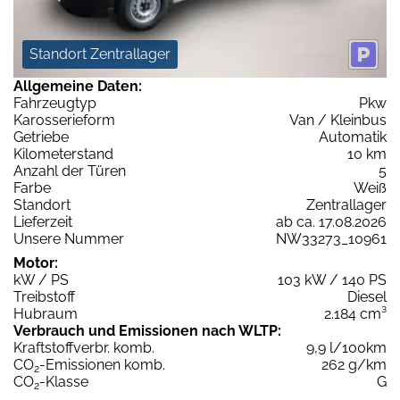
Standort Zentrallager
Allgemeine Daten:
Fahrzeugtyp
Pkw
Karosserieform
Van / Kleinbus
Getriebe
Automatik
Kilometerstand
10 km
Anzahl der Türen
5
Farbe
Weiß
Standort
Zentrallager
Lieferzeit
ab ca. 17.08.2026
Unsere Nummer
NW33273_10961
Motor:
kW / PS
103 kW / 140 PS
Treibstoff
Diesel
Hubraum
2.184 cm³
Verbrauch und Emissionen nach WLTP:
Kraftstoffverbr. komb.
9,9 l/100km
CO
-Emissionen komb.
262 g/km
2
CO
-Klasse
G
2