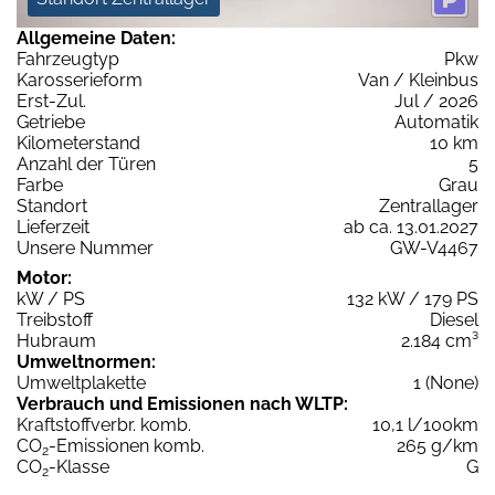
Allgemeine Daten:
Fahrzeugtyp
Pkw
Karosserieform
Van / Kleinbus
Erst-Zul.
Jul / 2026
Getriebe
Automatik
Kilometerstand
10 km
Anzahl der Türen
5
Farbe
Grau
Standort
Zentrallager
Lieferzeit
ab ca. 13.01.2027
Unsere Nummer
GW-V4467
Motor:
kW / PS
132 kW / 179 PS
Treibstoff
Diesel
Hubraum
2.184 cm³
Umweltnormen:
Umweltplakette
1 (None)
Verbrauch und Emissionen nach WLTP:
Kraftstoffverbr. komb.
10,1 l/100km
CO
-Emissionen komb.
265 g/km
2
CO
-Klasse
G
2