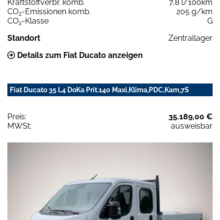
Kraftstoffverbr. komb.
7,8 l/100km
CO
-Emissionen komb.
205 g/km
2
CO
-Klasse
G
2
Standort
Zentrallager
Details zum Fiat Ducato anzeigen
Fiat Ducato 35 L4 DoKa Prit.140 Maxi,Klima,PDC,Kam,7S
Preis:
35.189,00 €
MWSt:
ausweisbar