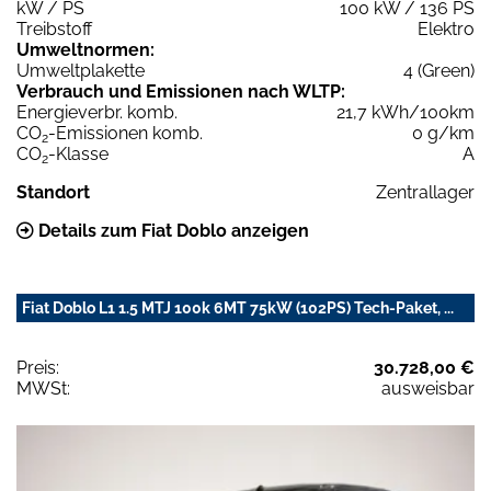
kW / PS
100 kW / 136 PS
Treibstoff
Elektro
Umweltnormen:
Umweltplakette
4 (Green)
Verbrauch und Emissionen nach WLTP:
Energieverbr. komb.
21,7 kWh/100km
CO
-Emissionen komb.
0 g/km
2
CO
-Klasse
A
2
Standort
Zentrallager
Details zum Fiat Doblo anzeigen
Fiat Doblo L1 1.5 MTJ 100k 6MT 75kW (102PS) Tech-Paket, ...
Preis:
30.728,00 €
MWSt:
ausweisbar