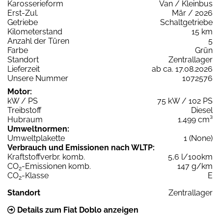
Karosserieform
Van / Kleinbus
Erst-Zul.
Mär / 2026
Getriebe
Schaltgetriebe
Kilometerstand
15 km
Anzahl der Türen
5
Farbe
Grün
Standort
Zentrallager
Lieferzeit
ab ca. 17.08.2026
Unsere Nummer
1072576
Motor:
kW / PS
75 kW / 102 PS
Treibstoff
Diesel
Hubraum
1.499 cm³
Umweltnormen:
Umweltplakette
1 (None)
Verbrauch und Emissionen nach WLTP:
Kraftstoffverbr. komb.
5,6 l/100km
CO
-Emissionen komb.
147 g/km
2
CO
-Klasse
E
2
Standort
Zentrallager
Details zum Fiat Doblo anzeigen