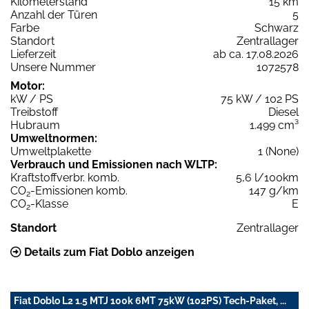
Kilometerstand
15 km
Anzahl der Türen
5
Farbe
Schwarz
Standort
Zentrallager
Lieferzeit
ab ca. 17.08.2026
Unsere Nummer
1072578
Motor:
kW / PS
75 kW / 102 PS
Treibstoff
Diesel
Hubraum
1.499 cm³
Umweltnormen:
Umweltplakette
1 (None)
Verbrauch und Emissionen nach WLTP:
Kraftstoffverbr. komb.
5,6 l/100km
CO
-Emissionen komb.
147 g/km
2
CO
-Klasse
E
2
Standort
Zentrallager
Details zum Fiat Doblo anzeigen
Fiat Doblo L2 1.5 MTJ 100k 6MT 75kW (102PS) Tech-Paket, ...