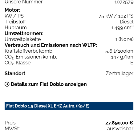
Unsere Nummer
1072579
Motor:
kW / PS
75 kW / 102 PS
Treibstoff
Diesel
Hubraum
1.499 cm³
Umweltnormen:
Umweltplakette
1 (None)
Verbrauch und Emissionen nach WLTP:
Kraftstoffverbr. komb.
5,6 l/100km
CO
-Emissionen komb.
147 g/km
2
CO
-Klasse
E
2
Standort
Zentrallager
Details zum Fiat Doblo anzeigen
Fiat Doblo 1.5 Diesel XL EHZ Autm. (K9/E)
Preis:
27.890,00 €
MWSt:
ausweisbar