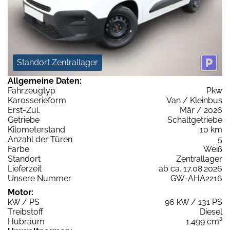
Standort Zentrallager
Allgemeine Daten:
Fahrzeugtyp
Pkw
Karosserieform
Van / Kleinbus
Erst-Zul.
Mär / 2026
Getriebe
Schaltgetriebe
Kilometerstand
10 km
Anzahl der Türen
5
Farbe
Weiß
Standort
Zentrallager
Lieferzeit
ab ca. 17.08.2026
Unsere Nummer
GW-AHA2216
Motor:
kW / PS
96 kW / 131 PS
Treibstoff
Diesel
Hubraum
1.499 cm³