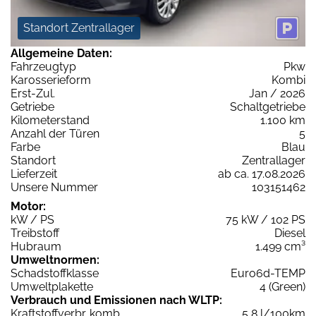
Standort Zentrallager
Allgemeine Daten:
Fahrzeugtyp
Pkw
Karosserieform
Kombi
Erst-Zul.
Jan / 2026
Getriebe
Schaltgetriebe
Kilometerstand
1.100 km
Anzahl der Türen
5
Farbe
Blau
Standort
Zentrallager
Lieferzeit
ab ca. 17.08.2026
Unsere Nummer
103151462
Motor:
kW / PS
75 kW / 102 PS
Treibstoff
Diesel
Hubraum
1.499 cm³
Umweltnormen:
Schadstoffklasse
Euro6d-TEMP
Umweltplakette
4 (Green)
Verbrauch und Emissionen nach WLTP:
Kraftstoffverbr. komb.
5,8 l/100km