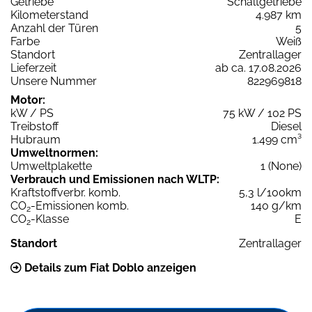
Getriebe
Schaltgetriebe
Kilometerstand
4.987 km
Anzahl der Türen
5
Farbe
Weiß
Standort
Zentrallager
Lieferzeit
ab ca. 17.08.2026
Unsere Nummer
822969818
Motor:
kW / PS
75 kW / 102 PS
Treibstoff
Diesel
Hubraum
1.499 cm³
Umweltnormen:
Umweltplakette
1 (None)
Verbrauch und Emissionen nach WLTP:
Kraftstoffverbr. komb.
5,3 l/100km
CO
-Emissionen komb.
140 g/km
2
CO
-Klasse
E
2
Standort
Zentrallager
Details zum Fiat Doblo anzeigen