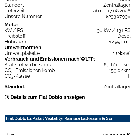
Standort
Zentrallager
Lieferzeit
ab ca. 17.08.2026
Unsere Nummer
823307996
Motor:
kW / PS
96 kW / 131 PS
Treibstoff
Diesel
Hubraum
1.499 cm³
Umweltnormen:
Umweltplakette
1 (None)
Verbrauch und Emissionen nach WLTP:
Kraftstoffverbr. komb.
6,1 l/100km
CO
-Emissionen komb.
159 g/km
2
CO
-Klasse
F
2
Standort
Zentrallager
Details zum Fiat Doblo anzeigen
Fiat Doblo L1 Paket Visibilityi Kamera Laderaum & Sei
Preis:
22.203,00 €