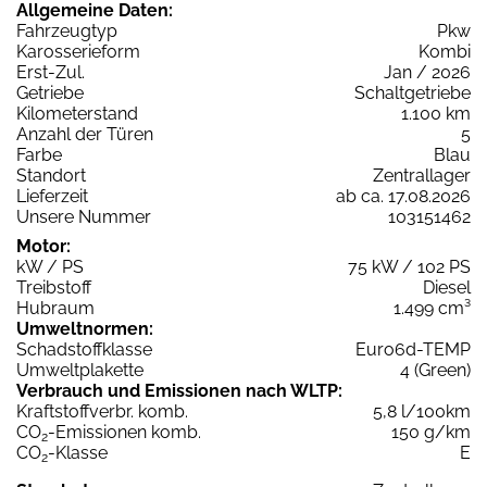
Allgemeine Daten:
Fahrzeugtyp
Pkw
Karosserieform
Kombi
Erst-Zul.
Jan / 2026
Getriebe
Schaltgetriebe
Kilometerstand
1.100 km
Anzahl der Türen
5
Farbe
Blau
Standort
Zentrallager
Lieferzeit
ab ca. 17.08.2026
Unsere Nummer
103151462
Motor:
kW / PS
75 kW / 102 PS
Treibstoff
Diesel
Hubraum
1.499 cm³
Umweltnormen:
Schadstoffklasse
Euro6d-TEMP
Umweltplakette
4 (Green)
Verbrauch und Emissionen nach WLTP:
Kraftstoffverbr. komb.
5,8 l/100km
CO
-Emissionen komb.
150 g/km
2
CO
-Klasse
E
2