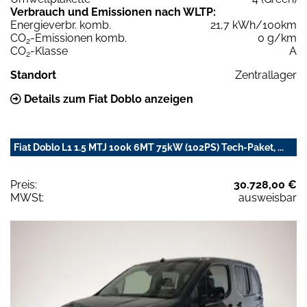
Verbrauch und Emissionen nach WLTP:
Energieverbr. komb.
21,7 kWh/100km
CO
-Emissionen komb.
0 g/km
2
CO
-Klasse
A
2
Standort
Zentrallager
Details zum Fiat Doblo anzeigen
Fiat Doblo L1 1.5 MTJ 100k 6MT 75kW (102PS) Tech-Paket, ...
Preis:
30.728,00 €
MWSt:
ausweisbar