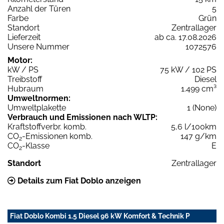
Anzahl der Türen
5
Farbe
Grün
Standort
Zentrallager
Lieferzeit
ab ca. 17.08.2026
Unsere Nummer
1072576
Motor:
kW / PS
75 kW / 102 PS
Treibstoff
Diesel
Hubraum
1.499 cm³
Umweltnormen:
Umweltplakette
1 (None)
Verbrauch und Emissionen nach WLTP:
Kraftstoffverbr. komb.
5,6 l/100km
CO
-Emissionen komb.
147 g/km
2
CO
-Klasse
E
2
Standort
Zentrallager
Details zum Fiat Doblo anzeigen
Fiat Doblo Kombi 1.5 Diesel 96 kW Komfort & Technik P