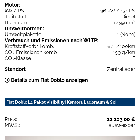
Motor:
kW / PS
96 kW / 131 PS
Treibstoff
Diesel
Hubraum
1.499 cm³
Umweltnormen:
Umweltplakette
1 (None)
Verbrauch und Emissionen nach WLTP:
Kraftstoffverbr. komb.
6,1 l/100km
CO
-Emissionen komb.
159 g/km
2
CO
-Klasse
F
2
Standort
Zentrallager
Details zum Fiat Doblo anzeigen
Fiat Doblo L1 Paket Visibilityi Kamera Laderaum & Sei
Preis:
22.203,00 €
MWSt:
ausweisbar