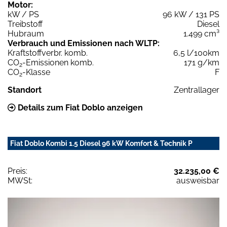
Motor:
kW / PS
96 kW / 131 PS
Treibstoff
Diesel
Hubraum
1.499 cm³
Verbrauch und Emissionen nach WLTP:
Kraftstoffverbr. komb.
6,5 l/100km
CO
-Emissionen komb.
171 g/km
2
CO
-Klasse
F
2
Standort
Zentrallager
Details zum Fiat Doblo anzeigen
Fiat Doblo Kombi 1.5 Diesel 96 kW Komfort & Technik P
Preis:
32.235,00 €
MWSt:
ausweisbar