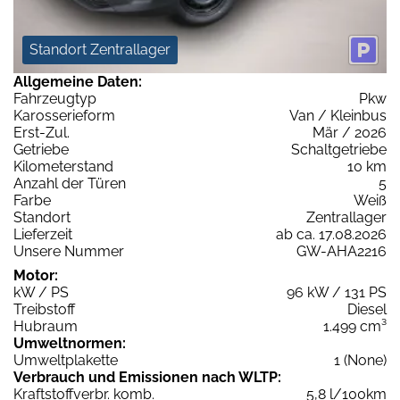
Standort Zentrallager
Allgemeine Daten:
Fahrzeugtyp
Pkw
Karosserieform
Van / Kleinbus
Erst-Zul.
Mär / 2026
Getriebe
Schaltgetriebe
Kilometerstand
10 km
Anzahl der Türen
5
Farbe
Weiß
Standort
Zentrallager
Lieferzeit
ab ca. 17.08.2026
Unsere Nummer
GW-AHA2216
Motor:
kW / PS
96 kW / 131 PS
Treibstoff
Diesel
Hubraum
1.499 cm³
Umweltnormen:
Umweltplakette
1 (None)
Verbrauch und Emissionen nach WLTP:
Kraftstoffverbr. komb.
5,8 l/100km