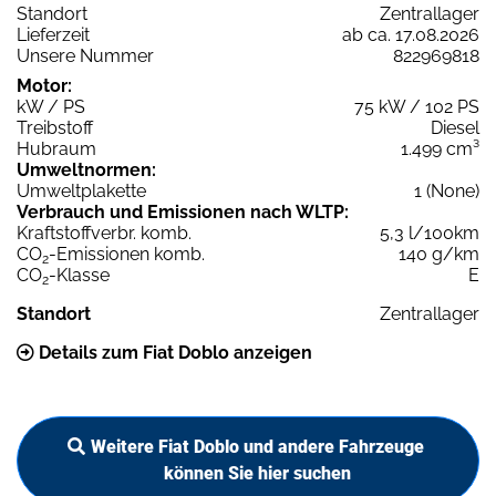
Standort
Zentrallager
Lieferzeit
ab ca. 17.08.2026
Unsere Nummer
822969818
Motor:
kW / PS
75 kW / 102 PS
Treibstoff
Diesel
Hubraum
1.499 cm³
Umweltnormen:
Umweltplakette
1 (None)
Verbrauch und Emissionen nach WLTP:
Kraftstoffverbr. komb.
5,3 l/100km
CO
-Emissionen komb.
140 g/km
2
CO
-Klasse
E
2
Standort
Zentrallager
Details zum Fiat Doblo anzeigen
Weitere Fiat Doblo und andere Fahrzeuge
können Sie hier suchen