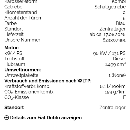
Karosserieform
Kombi
Getriebe
Schaltgetriebe
Kilometerstand
0
Anzahl der Türen
5
Farbe
Blau
Standort
Zentrallager
Lieferzeit
ab ca. 17.08.2026
Unsere Nummer
823307991
Motor:
kW / PS
96 kW / 131 PS
Treibstoff
Diesel
Hubraum
1.499 cm³
Umweltnormen:
Umweltplakette
1 (None)
Verbrauch und Emissionen nach WLTP:
Kraftstoffverbr. komb.
6,1 l/100km
CO
-Emissionen komb.
159 g/km
2
CO
-Klasse
F
2
Standort
Zentrallager
Details zum Fiat Doblo anzeigen