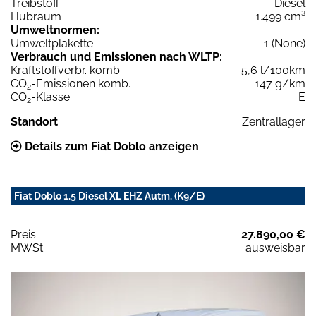
Treibstoff
Diesel
Hubraum
1.499 cm³
Umweltnormen:
Umweltplakette
1 (None)
Verbrauch und Emissionen nach WLTP:
Kraftstoffverbr. komb.
5,6 l/100km
CO
-Emissionen komb.
147 g/km
2
CO
-Klasse
E
2
Standort
Zentrallager
Details zum Fiat Doblo anzeigen
Fiat Doblo 1.5 Diesel XL EHZ Autm. (K9/E)
Preis:
27.890,00 €
MWSt:
ausweisbar