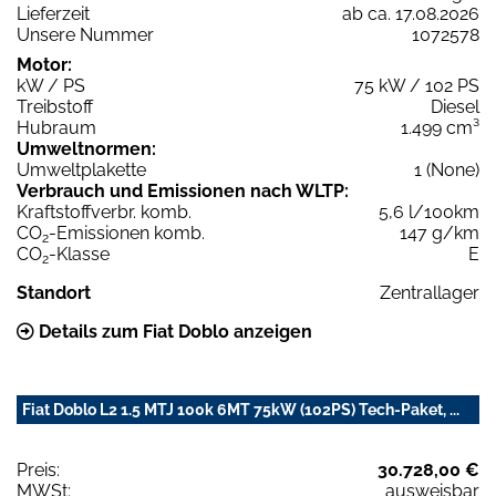
Lieferzeit
ab ca. 17.08.2026
Unsere Nummer
1072578
Motor:
kW / PS
75 kW / 102 PS
Treibstoff
Diesel
Hubraum
1.499 cm³
Umweltnormen:
Umweltplakette
1 (None)
Verbrauch und Emissionen nach WLTP:
Kraftstoffverbr. komb.
5,6 l/100km
CO
-Emissionen komb.
147 g/km
2
CO
-Klasse
E
2
Standort
Zentrallager
Details zum Fiat Doblo anzeigen
Fiat Doblo L2 1.5 MTJ 100k 6MT 75kW (102PS) Tech-Paket, ...
Preis:
30.728,00 €
MWSt:
ausweisbar