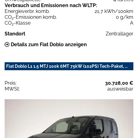
Verbrauch und Emissionen nach WLTP:
Energieverbr. komb.
21,7 kWh/100km
CO
-Emissionen komb.
0 g/km
2
CO
-Klasse
A
2
Standort
Zentrallager
Details zum Fiat Doblo anzeigen
Fiat Doblo L1 1.5 MTJ 100k 6MT 75kW (102PS) Tech-Paket, ...
Preis:
30.728,00 €
MWSt:
ausweisbar