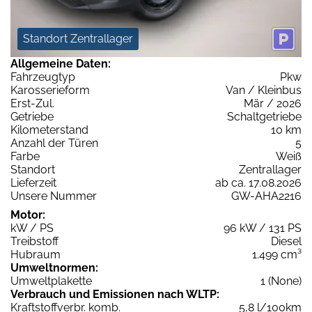
Standort Zentrallager
Allgemeine Daten:
Fahrzeugtyp
Pkw
Karosserieform
Van / Kleinbus
Erst-Zul.
Mär / 2026
Getriebe
Schaltgetriebe
Kilometerstand
10 km
Anzahl der Türen
5
Farbe
Weiß
Standort
Zentrallager
Lieferzeit
ab ca. 17.08.2026
Unsere Nummer
GW-AHA2216
Motor:
kW / PS
96 kW / 131 PS
Treibstoff
Diesel
Hubraum
1.499 cm³
Umweltnormen:
Umweltplakette
1 (None)
Verbrauch und Emissionen nach WLTP:
Kraftstoffverbr. komb.
5,8 l/100km