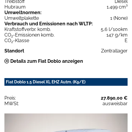
Treibstoff
Diesel
Hubraum
1.499 cm³
Umweltnormen:
Umweltplakette
1 (None)
Verbrauch und Emissionen nach WLTP:
Kraftstoffverbr. komb.
5,6 l/100km
CO
-Emissionen komb.
147 g/km
2
CO
-Klasse
E
2
Standort
Zentrallager
Details zum Fiat Doblo anzeigen
Fiat Doblo 1.5 Diesel XL EHZ Autm. (K9/E)
Preis:
27.890,00 €
MWSt:
ausweisbar