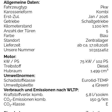
Allgemeine Daten:
Fahrzeugtyp
Pkw
Karosserieform
Kombi
Erst-Zul.
Jan / 2026
Getriebe
Schaltgetriebe
Kilometerstand
1.100 km
Anzahl der Türen
5
Farbe
Blau
Standort
Zentrallager
Lieferzeit
ab ca. 17.08.2026
Unsere Nummer
103151462
Motor:
kW / PS
75 kW / 102 PS
Treibstoff
Diesel
Hubraum
1.499 cm³
Umweltnormen:
Schadstoffklasse
Euro6d-TEMP
Umweltplakette
4 (Green)
Verbrauch und Emissionen nach WLTP:
Kraftstoffverbr. komb.
5,8 l/100km
CO
-Emissionen komb.
150 g/km
2
CO
-Klasse
E
2