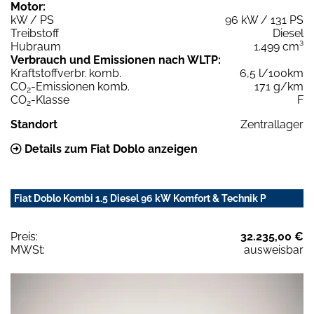
Motor:
kW / PS
96 kW / 131 PS
Treibstoff
Diesel
Hubraum
1.499 cm³
Verbrauch und Emissionen nach WLTP:
Kraftstoffverbr. komb.
6,5 l/100km
CO
-Emissionen komb.
171 g/km
2
CO
-Klasse
F
2
Standort
Zentrallager
Details zum Fiat Doblo anzeigen
Fiat Doblo Kombi 1.5 Diesel 96 kW Komfort & Technik P
Preis:
32.235,00 €
MWSt:
ausweisbar