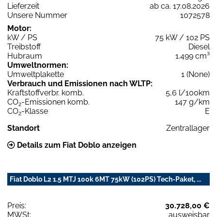
Lieferzeit
ab ca. 17.08.2026
Unsere Nummer
1072578
Motor:
kW / PS
75 kW / 102 PS
Treibstoff
Diesel
Hubraum
1.499 cm³
Umweltnormen:
Umweltplakette
1 (None)
Verbrauch und Emissionen nach WLTP:
Kraftstoffverbr. komb.
5,6 l/100km
CO
-Emissionen komb.
147 g/km
2
CO
-Klasse
E
2
Standort
Zentrallager
Details zum Fiat Doblo anzeigen
Fiat Doblo L2 1.5 MTJ 100k 6MT 75kW (102PS) Tech-Paket, ...
Preis:
30.728,00 €
MWSt:
ausweisbar