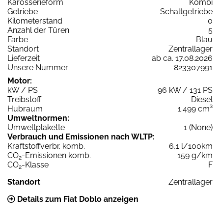
Karosserieform
Kombi
Getriebe
Schaltgetriebe
Kilometerstand
0
Anzahl der Türen
5
Farbe
Blau
Standort
Zentrallager
Lieferzeit
ab ca. 17.08.2026
Unsere Nummer
823307991
Motor:
kW / PS
96 kW / 131 PS
Treibstoff
Diesel
Hubraum
1.499 cm³
Umweltnormen:
Umweltplakette
1 (None)
Verbrauch und Emissionen nach WLTP:
Kraftstoffverbr. komb.
6,1 l/100km
CO
-Emissionen komb.
159 g/km
2
CO
-Klasse
F
2
Standort
Zentrallager
Details zum Fiat Doblo anzeigen