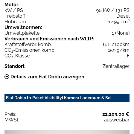
Motor:
kW / PS
96 kW / 131 PS
Treibstoff
Diesel
Hubraum
1.499 cm³
Umweltnormen:
Umweltplakette
1 (None)
Verbrauch und Emissionen nach WLTP:
Kraftstoffverbr. komb.
6,1 l/100km
CO
-Emissionen komb.
159 g/km
2
CO
-Klasse
F
2
Standort
Zentrallager
Details zum Fiat Doblo anzeigen
Fiat Doblo L1 Paket Visibilityi Kamera Laderaum & Sei
Preis:
22.203,00 €
MWSt:
ausweisbar