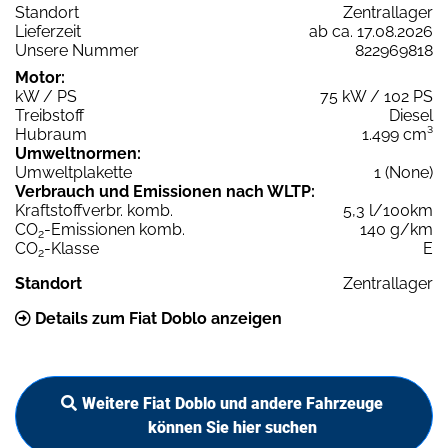
Standort
Zentrallager
Lieferzeit
ab ca. 17.08.2026
Unsere Nummer
822969818
Motor:
kW / PS
75 kW / 102 PS
Treibstoff
Diesel
Hubraum
1.499 cm³
Umweltnormen:
Umweltplakette
1 (None)
Verbrauch und Emissionen nach WLTP:
Kraftstoffverbr. komb.
5,3 l/100km
CO
-Emissionen komb.
140 g/km
2
CO
-Klasse
E
2
Standort
Zentrallager
Details zum Fiat Doblo anzeigen
Weitere Fiat Doblo und andere Fahrzeuge
können Sie hier suchen