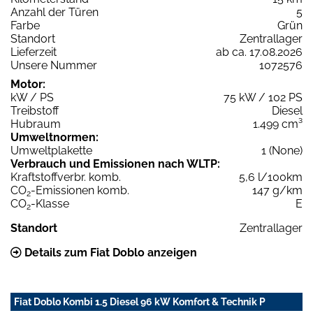
Anzahl der Türen
5
Farbe
Grün
Standort
Zentrallager
Lieferzeit
ab ca. 17.08.2026
Unsere Nummer
1072576
Motor:
kW / PS
75 kW / 102 PS
Treibstoff
Diesel
Hubraum
1.499 cm³
Umweltnormen:
Umweltplakette
1 (None)
Verbrauch und Emissionen nach WLTP:
Kraftstoffverbr. komb.
5,6 l/100km
CO
-Emissionen komb.
147 g/km
2
CO
-Klasse
E
2
Standort
Zentrallager
Details zum Fiat Doblo anzeigen
Fiat Doblo Kombi 1.5 Diesel 96 kW Komfort & Technik P