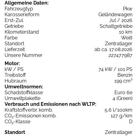
Allgemeine Daten:
Fahrzeugtyp
Pkw
Karosserieform
Geländewagen
Erst-Zul.
Jul / 2026
Getriebe
Schaltgetriebe
Kilometerstand
10 km
Farbe
Weiß
Standort
Zentrallager
Lieferzeit
ab ca. 17.08.2026
Unsere Nummer
227477987
Motor:
kW / PS
74 kW / 101 PS
Treibstoff
Benzin
Hubraum
199 cm³
Umweltnormen:
Schadstoffklasse
Euro 6e
Umweltplakette
4 (Green)
Verbrauch und Emissionen nach WLTP:
Kraftstoffverbr. komb.
5,6 l/100km
CO
-Emissionen komb.
127 g/km
2
CO
-Klasse
D
2
Standort
Zentrallager