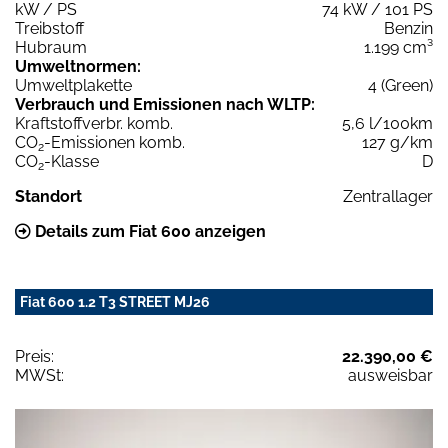
kW / PS
74 kW / 101 PS
Treibstoff
Benzin
Hubraum
1.199 cm³
Umweltnormen:
Umweltplakette
4 (Green)
Verbrauch und Emissionen nach WLTP:
Kraftstoffverbr. komb.
5,6 l/100km
CO
-Emissionen komb.
127 g/km
2
CO
-Klasse
D
2
Standort
Zentrallager
Details zum Fiat 600 anzeigen
Fiat 600 1.2 T3 STREET MJ26
Preis:
22.390,00 €
MWSt:
ausweisbar