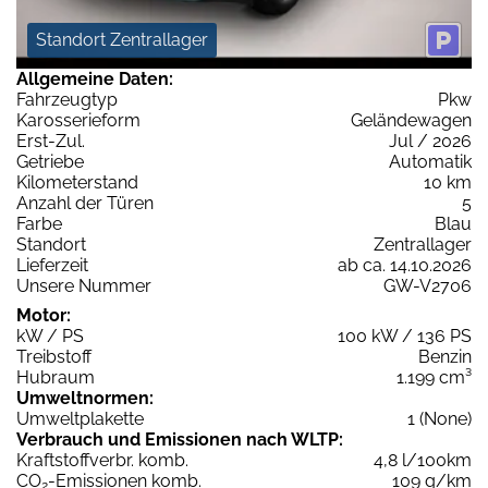
Standort Zentrallager
Allgemeine Daten:
Fahrzeugtyp
Pkw
Karosserieform
Geländewagen
Erst-Zul.
Jul / 2026
Getriebe
Automatik
Kilometerstand
10 km
Anzahl der Türen
5
Farbe
Blau
Standort
Zentrallager
Lieferzeit
ab ca. 14.10.2026
Unsere Nummer
GW-V2706
Motor:
kW / PS
100 kW / 136 PS
Treibstoff
Benzin
Hubraum
1.199 cm³
Umweltnormen:
Umweltplakette
1 (None)
Verbrauch und Emissionen nach WLTP:
Kraftstoffverbr. komb.
4,8 l/100km
CO
-Emissionen komb.
109 g/km
2