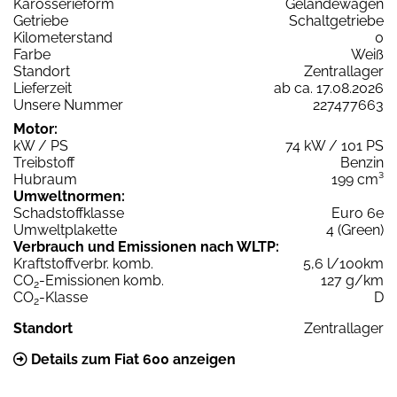
Karosserieform
Geländewagen
Getriebe
Schaltgetriebe
Kilometerstand
0
Farbe
Weiß
Standort
Zentrallager
Lieferzeit
ab ca. 17.08.2026
Unsere Nummer
227477663
Motor:
kW / PS
74 kW / 101 PS
Treibstoff
Benzin
Hubraum
199 cm³
Umweltnormen:
Schadstoffklasse
Euro 6e
Umweltplakette
4 (Green)
Verbrauch und Emissionen nach WLTP:
Kraftstoffverbr. komb.
5,6 l/100km
CO
-Emissionen komb.
127 g/km
2
CO
-Klasse
D
2
Standort
Zentrallager
Details zum Fiat 600 anzeigen