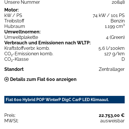
Unsere Nummer
20848
Motor:
kW / PS
74 kW / 101 PS
Treibstoff
Benzin
Hubraum
1.199 cm³
Umweltnormen:
Umweltplakette
4 (Green)
Verbrauch und Emissionen nach WLTP:
Kraftstoffverbr. komb.
5,6 l/100km
CO
-Emissionen komb.
127 g/km
2
CO
-Klasse
D
2
Standort
Zentrallager
Details zum Fiat 600 anzeigen
Fiat 600 Hybrid POP WinterP DigC CarP LED Klimaaut.
Preis:
22.753,00 €
MWSt:
ausweisbar