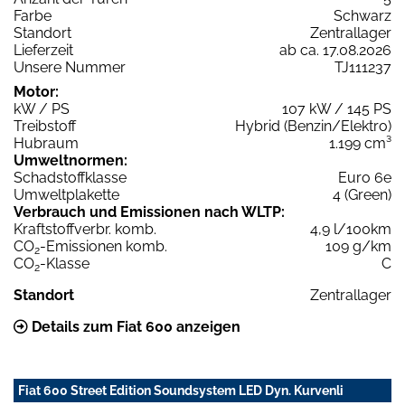
Farbe
Schwarz
Standort
Zentrallager
Lieferzeit
ab ca. 17.08.2026
Unsere Nummer
TJ111237
Motor:
kW / PS
107 kW / 145 PS
Treibstoff
Hybrid (Benzin/Elektro)
Hubraum
1.199 cm³
Umweltnormen:
Schadstoffklasse
Euro 6e
Umweltplakette
4 (Green)
Verbrauch und Emissionen nach WLTP:
Kraftstoffverbr. komb.
4,9 l/100km
CO
-Emissionen komb.
109 g/km
2
CO
-Klasse
C
2
Standort
Zentrallager
Details zum Fiat 600 anzeigen
Fiat 600 Street Edition Soundsystem LED Dyn. Kurvenli