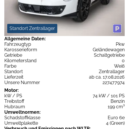
Standort Zentrallager
Allgemeine Daten:
Fahrzeugtyp
Pkw
Karosserieform
Geländewagen
Getriebe
Schaltgetriebe
Kilometerstand
0
Farbe
Weiß
Standort
Zentrallager
Lieferzeit
ab ca. 17.08.2026
Unsere Nummer
227477974
Motor:
kW / PS
74 kW / 101 PS
Treibstoff
Benzin
Hubraum
199 cm³
Umweltnormen:
Schadstoffklasse
Euro 6e
Umweltplakette
4 (Green)
Verbrauch und Emissionen nach WLTP: