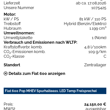
Lieferzeit
ab ca. 17.08.2026
Unsere Nummer
1075425
Motor:
kW / PS
81 kW / 110 PS
Treibstoff
Hybrid (Benzin/Elektro)
Hubraum
1.199 cm³
Umweltnormen:
Umweltplakette
1 (None)
Verbrauch und Emissionen nach WLTP:
Kraftstoffverbr. komb.
4,8 l/100km
CO
-Emissionen komb.
109 g/km
2
CO
-Klasse
C
2
Standort
Zentrallager
Details zum Fiat 600 anzeigen
Fiat 600 Pop MHEV Spurhalteass. LED Temp Freisprechei
Preis:
24.150,00 €
MWSt:
ausweisbar