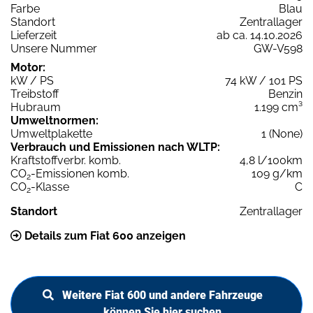
Farbe
Blau
Standort
Zentrallager
Lieferzeit
ab ca. 14.10.2026
Unsere Nummer
GW-V598
Motor:
kW / PS
74 kW / 101 PS
Treibstoff
Benzin
Hubraum
1.199 cm³
Umweltnormen:
Umweltplakette
1 (None)
Verbrauch und Emissionen nach WLTP:
Kraftstoffverbr. komb.
4,8 l/100km
CO
-Emissionen komb.
109 g/km
2
CO
-Klasse
C
2
Standort
Zentrallager
Details zum Fiat 600 anzeigen
Weitere Fiat 600 und andere Fahrzeuge
können Sie hier suchen