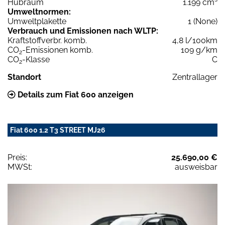
Hubraum
1.199 cm³
Umweltnormen:
Umweltplakette
1 (None)
Verbrauch und Emissionen nach WLTP:
Kraftstoffverbr. komb.
4,8 l/100km
CO
-Emissionen komb.
109 g/km
2
CO
-Klasse
C
2
Standort
Zentrallager
Details zum Fiat 600 anzeigen
Fiat 600 1.2 T3 STREET MJ26
Preis:
25.690,00 €
MWSt:
ausweisbar