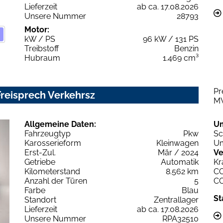
Lieferzeit
ab ca. 17.08.2026
Unsere Nummer
28793
Motor:
kW / PS
96 kW / 131 PS
Treibstoff
Benzin
Hubraum
1.469 cm³
Pr
Freisprech Verkehrsz
M
Allgemeine Daten:
U
Fahrzeugtyp
Pkw
Sc
Karosserieform
Kleinwagen
Um
Erst-Zul.
Mär / 2024
Ve
Getriebe
Automatik
Kr
Kilometerstand
8.562 km
C
Anzahl der Türen
5
C
Farbe
Blau
St
Standort
Zentrallager
Lieferzeit
ab ca. 17.08.2026
Unsere Nummer
RPA32510