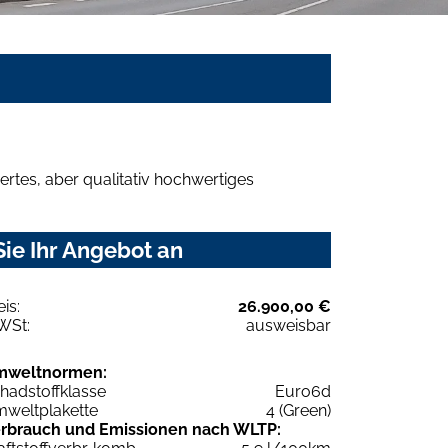
rtes, aber qualitativ hochwertiges
ie Ihr Angebot an
eis:
26.900,00 €
WSt:
ausweisbar
mweltnormen:
hadstoffklasse
Euro6d
weltplakette
4 (Green)
rbrauch und Emissionen nach WLTP: