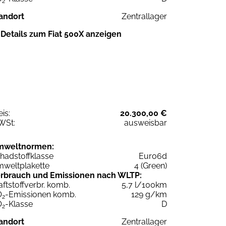
2
andort
Zentrallager
Details zum Fiat 500X anzeigen
eis:
20.300,00 €
WSt:
ausweisbar
mweltnormen:
hadstoffklasse
Euro6d
weltplakette
4 (Green)
rbrauch und Emissionen nach WLTP:
aftstoffverbr. komb.
5,7 l/100km
O
-Emissionen komb.
129 g/km
2
O
-Klasse
D
2
andort
Zentrallager