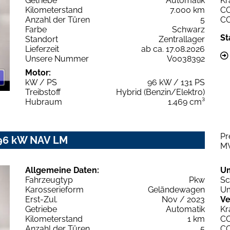
Getriebe
Automatik
Kr
Kilometerstand
7.000 km
C
Anzahl der Türen
5
C
Farbe
Schwarz
St
Standort
Zentrallager
Lieferzeit
ab ca. 17.08.2026
Unsere Nummer
V0038392
Motor:
kW / PS
96 kW / 131 PS
Treibstoff
Hybrid (Benzin/Elektro)
Hubraum
1.469 cm³
Pr
 96 kW NAV LM
M
Allgemeine Daten:
U
Fahrzeugtyp
Pkw
Sc
Karosserieform
Geländewagen
Um
Erst-Zul.
Nov / 2023
Ve
Getriebe
Automatik
Kr
Kilometerstand
1 km
C
Anzahl der Türen
5
C