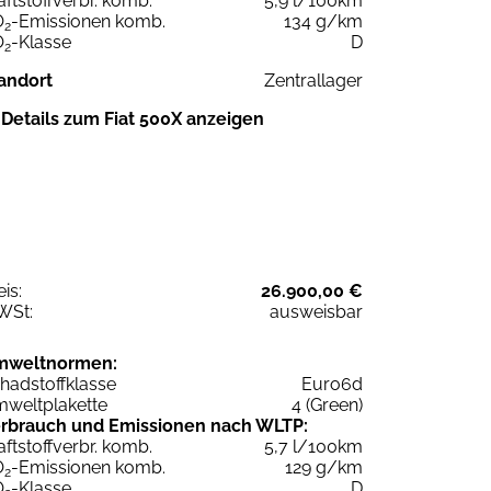
aftstoffverbr. komb.
5,9 l/100km
O
-Emissionen komb.
134 g/km
2
O
-Klasse
D
2
andort
Zentrallager
Details zum Fiat 500X anzeigen
eis:
26.900,00 €
WSt:
ausweisbar
mweltnormen:
hadstoffklasse
Euro6d
weltplakette
4 (Green)
rbrauch und Emissionen nach WLTP:
aftstoffverbr. komb.
5,7 l/100km
O
-Emissionen komb.
129 g/km
2
O
-Klasse
D