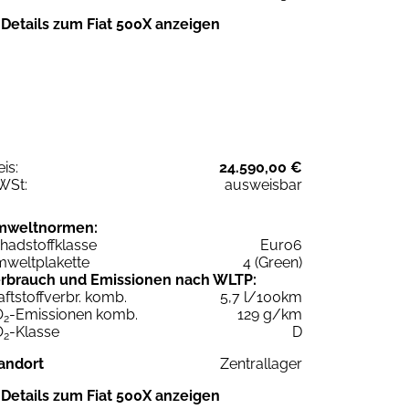
Details zum Fiat 500X anzeigen
eis:
24.590,00 €
WSt:
ausweisbar
mweltnormen:
hadstoffklasse
Euro6
weltplakette
4 (Green)
rbrauch und Emissionen nach WLTP:
aftstoffverbr. komb.
5,7 l/100km
O
-Emissionen komb.
129 g/km
2
O
-Klasse
D
2
andort
Zentrallager
Details zum Fiat 500X anzeigen