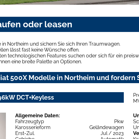
aufen oder leasen
 in Northeim und sichern Sie sich Ihren Traumwagen.
len lässt fast keine Wünsche offen.
en technologischen Features suchen oder sich für ein preiswe
hnen eine breite Palette an Optionen.
iat 500X Modelle in Northeim und fordern S
Pr
 96kW DCT+Keyless
M
Allgemeine Daten:
U
Fahrzeugtyp
Pkw
Sc
Karosserieform
Geländewagen
Um
Erst-Zul.
Jul / 2023
Ve