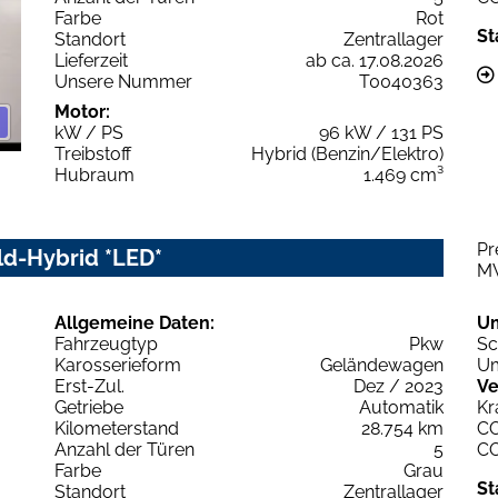
Farbe
Rot
St
Standort
Zentrallager
Lieferzeit
ab ca. 17.08.2026
Unsere Nummer
T0040363
Motor:
kW / PS
96 kW / 131 PS
Treibstoff
Hybrid (Benzin/Elektro)
Hubraum
1.469 cm³
Pr
ild-Hybrid *LED*
M
Allgemeine Daten:
U
Fahrzeugtyp
Pkw
Sc
Karosserieform
Geländewagen
Um
Erst-Zul.
Dez / 2023
Ve
Getriebe
Automatik
Kr
Kilometerstand
28.754 km
C
Anzahl der Türen
5
C
Farbe
Grau
St
Standort
Zentrallager