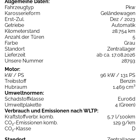
Allgemeine Daten:
Fahrzeugtyp
Pkw
Karosserieform
Geländewagen
Erst-Zul.
Dez / 2023
Getriebe
Automatik
Kilometerstand
28.754 km
Anzahl der Türen
5
Farbe
Grau
Standort
Zentrallager
Lieferzeit
ab ca. 17.08.2026
Unsere Nummer
28793
Motor:
kW / PS
96 kW / 131 PS
Treibstoff
Benzin
Hubraum
1.469 cm³
Umweltnormen:
Schadstoffklasse
Euro6d
Umweltplakette
4 (Green)
Verbrauch und Emissionen nach WLTP:
Kraftstoffverbr. komb.
5,7 l/100km
CO
-Emissionen komb.
129 g/km
2
CO
-Klasse
D
2
Standort
Zentrallager