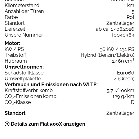
Kilometerstand
1 km
Anzahl der Türen
5
Farbe
Rot
Standort
Zentrallager
Lieferzeit
ab ca. 17.08.2026
Unsere Nummer
T0040363
Motor:
kW / PS
96 kW / 131 PS
Treibstoff
Hybrid (Benzin/Elektro)
Hubraum
1.469 cm³
Umweltnormen:
Schadstoffklasse
Euro6d
Umweltplakette
4 (Green)
Verbrauch und Emissionen nach WLTP:
Kraftstoffverbr. komb.
5,7 l/100km
CO
-Emissionen komb.
129 g/km
2
CO
-Klasse
D
2
Standort
Zentrallager
Details zum Fiat 500X anzeigen