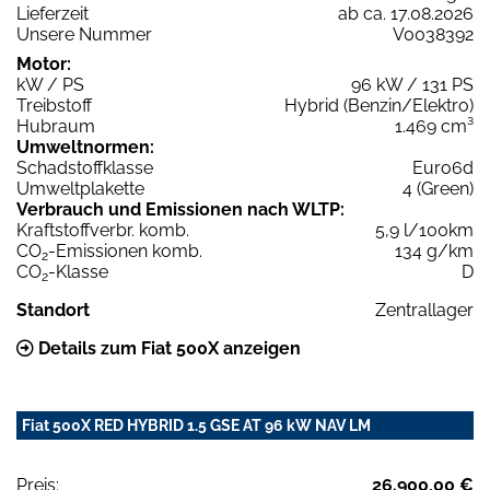
Lieferzeit
ab ca. 17.08.2026
Unsere Nummer
V0038392
Motor:
kW / PS
96 kW / 131 PS
Treibstoff
Hybrid (Benzin/Elektro)
Hubraum
1.469 cm³
Umweltnormen:
Schadstoffklasse
Euro6d
Umweltplakette
4 (Green)
Verbrauch und Emissionen nach WLTP:
Kraftstoffverbr. komb.
5,9 l/100km
CO
-Emissionen komb.
134 g/km
2
CO
-Klasse
D
2
Standort
Zentrallager
Details zum Fiat 500X anzeigen
Fiat 500X RED HYBRID 1.5 GSE AT 96 kW NAV LM
Preis:
26.900,00 €