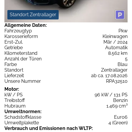
Standort Zentrallager
Allgemeine Daten:
Fahrzeugtyp
Pkw
Karosserieform
Kleinwagen
Erst-Zul.
Mär / 2024
Getriebe
Automatik
Kilometerstand
8.562 km
Anzahl der Türen
5
Farbe
Blau
Standort
Zentrallager
Lieferzeit
ab ca. 17.08.2026
Unsere Nummer
RPA32510
Motor:
kW / PS
96 kW / 131 PS
Treibstoff
Benzin
Hubraum
1.469 cm³
Umweltnormen:
Schadstoffklasse
Euro6
Umweltplakette
4 (Green)
Verbrauch und Emissionen nach WLTP: