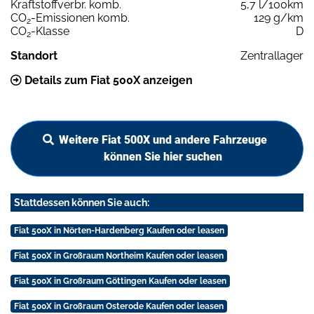
Kraftstoffverbr. komb.
5,7 l/100km
CO
-Emissionen komb.
129 g/km
2
CO
-Klasse
D
2
Standort
Zentrallager
Details zum Fiat 500X anzeigen
Weitere Fiat 500X und andere Fahrzeuge
können Sie hier suchen
Stattdessen können Sie auch:
Fiat 500X in Nörten-Hardenberg Kaufen oder leasen
Fiat 500X in Großraum Northeim Kaufen oder leasen
Fiat 500X in Großraum Göttingen Kaufen oder leasen
Fiat 500X in Großraum Osterode Kaufen oder leasen