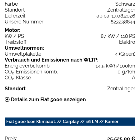
Farbe
Schwarz
Standort
Zentrallager
Lieferzeit
ab ca. 17.08.2026
Unsere Nummer
823238844
Motor:
kW / PS
87 kW / 118 PS
Treibstoff
Elektro
Umweltnormen:
Umweltplakette
4 (Green)
Verbrauch und Emissionen nach WLTP:
Energieverbr. komb.
14,5 kWh/100km
CO
-Emissionen komb.
0 g/km
2
CO
-Klasse
A
2
Standort
Zentrallager
Details zum Fiat 500e anzeigen
Fiat 500e Icon Klimaaut. // Carplay // 16 LM // Kamer
Preis:
25.525,00 €