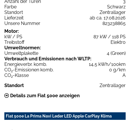
Anzahl der Türen
3
Farbe
Schwarz
Standort
Zentrallager
Lieferzeit
ab ca. 17.08.2026
Unsere Nummer
823238865
Motor:
kW / PS
87 kW / 118 PS
Treibstoff
Elektro
Umweltnormen:
Umweltplakette
4 (Green)
Verbrauch und Emissionen nach WLTP:
Energieverbr. komb.
14,5 kWh/100km
CO
-Emissionen komb.
0 g/km
2
CO
-Klasse
A
2
Standort
Zentrallager
Details zum Fiat 500e anzeigen
Fiat 500e La Prima Navi Leder LED Apple CarPlay Klima