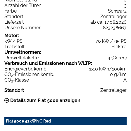
Anzahl der Türen
3
Farbe
Schwarz
Standort
Zentrallager
Lieferzeit
ab ca. 17.08.2026
Unsere Nummer
823238667
Motor:
kW / PS
70 kW / 95 PS
Treibstoff
Elektro
Umweltnormen:
Umweltplakette
4 (Green)
Verbrauch und Emissionen nach WLTP:
Energieverbr. komb.
13,0 kWh/100km
CO
-Emissionen komb.
0 g/km
2
CO
-Klasse
A
2
Standort
Zentrallager
Details zum Fiat 500e anzeigen
Fiat 500e 42kWh C Red