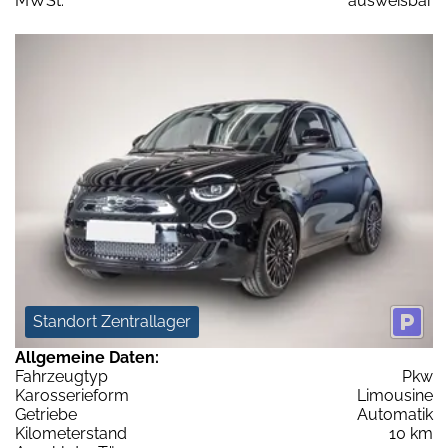
MWSt:
ausweisbar
Standort Zentrallager
Allgemeine Daten:
Fahrzeugtyp
Pkw
Karosserieform
Limousine
Getriebe
Automatik
Kilometerstand
10 km