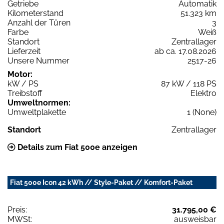
Getriebe
Automatik
Kilometerstand
51.323 km
Anzahl der Türen
3
Farbe
Weiß
Standort
Zentrallager
Lieferzeit
ab ca. 17.08.2026
Unsere Nummer
2517-26
Motor:
kW / PS
87 kW / 118 PS
Treibstoff
Elektro
Umweltnormen:
Umweltplakette
1 (None)
Standort
Zentrallager
Details zum Fiat 500e anzeigen
Fiat 500e Icon 42 kWh // Style-Paket // Komfort-Paket
Preis:
31.795,00 €
MWSt:
ausweisbar