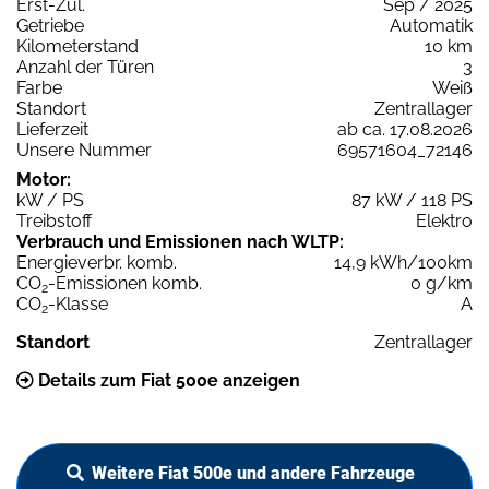
Erst-Zul.
Sep / 2025
Getriebe
Automatik
Kilometerstand
10 km
Anzahl der Türen
3
Farbe
Weiß
Standort
Zentrallager
Lieferzeit
ab ca. 17.08.2026
Unsere Nummer
69571604_72146
Motor:
kW / PS
87 kW / 118 PS
Treibstoff
Elektro
Verbrauch und Emissionen nach WLTP:
Energieverbr. komb.
14,9 kWh/100km
CO
-Emissionen komb.
0 g/km
2
CO
-Klasse
A
2
Standort
Zentrallager
Details zum Fiat 500e anzeigen
Weitere Fiat 500e und andere Fahrzeuge