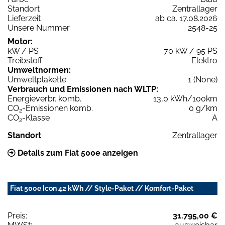
Standort
Zentrallager
Lieferzeit
ab ca. 17.08.2026
Unsere Nummer
2548-25
Motor:
kW / PS
70 kW / 95 PS
Treibstoff
Elektro
Umweltnormen:
Umweltplakette
1 (None)
Verbrauch und Emissionen nach WLTP:
Energieverbr. komb.
13,0 kWh/100km
CO
-Emissionen komb.
0 g/km
2
CO
-Klasse
A
2
Standort
Zentrallager
Details zum Fiat 500e anzeigen
Fiat 500e Icon 42 kWh // Style-Paket // Komfort-Paket
Preis:
31.795,00 €