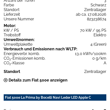
Anzahl der Türen
3
Farbe
Schwarz
Standort
Zentrallager
Lieferzeit
ab ca. 17.08.2026
Unsere Nummer
823238674
Motor:
kW / PS
70 kW / 95 PS
Treibstoff
Elektro
Umweltnormen:
Umweltplakette
4 (Green)
Verbrauch und Emissionen nach WLTP:
Energieverbr. komb.
13,0 kWh/100km
CO
-Emissionen komb.
0 g/km
2
CO
-Klasse
A
2
Standort
Zentrallager
Details zum Fiat 500e anzeigen
Fiat 500e La Prima by Bocelli Navi Leder LED Apple C