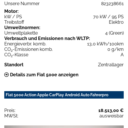
Unsere Nummer
823238661
Motor:
kW / PS
70 kW / 95 PS
Treibstoff
Elektro
Umweltnormen:
Umweltplakette
4 (Green)
Verbrauch und Emissionen nach WLTP:
Energieverbr. komb.
13,0 kWh/100km
CO
-Emissionen komb.
0 g/km
2
CO
-Klasse
A
2
Standort
Zentrallager
Details zum Fiat 500e anzeigen
Fiat 500e Action Apple CarPlay Android Auto Fahrerpro
Preis:
18.513,00 €
MWSt:
ausweisbar