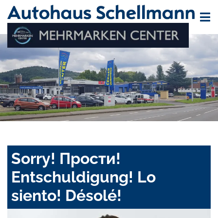
Sorry! Прости!
Entschuldigung! Lo
siento! Désolé!