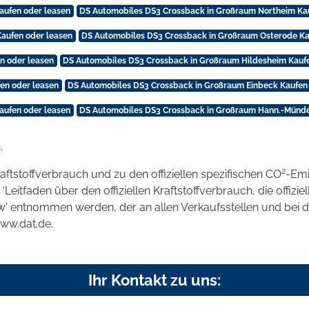
aufen oder leasen
DS Automobiles DS3 Crossback in Großraum Northeim Ka
aufen oder leasen
DS Automobiles DS3 Crossback in Großraum Osterode Ka
n oder leasen
DS Automobiles DS3 Crossback in Großraum Hildesheim Kauf
en oder leasen
DS Automobiles DS3 Crossback in Großraum Einbeck Kaufen
aufen oder leasen
DS Automobiles DS3 Crossback in Großraum Hann.-Münde
.
2
raftstoffverbrauch und zu den offiziellen spezifischen CO
-Emi
tfaden über den offiziellen Kraftstoffverbrauch, die offizie
kw' entnommen werden, der an allen Verkaufsstellen und bei
www.dat.de.
Ihr Kontakt zu uns: