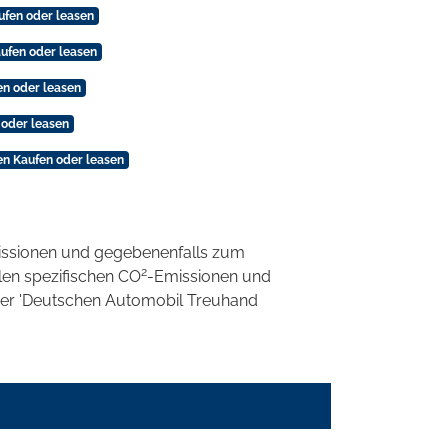
ufen oder leasen
ufen oder leasen
en oder leasen
 oder leasen
n Kaufen oder leasen
ssionen und gegebenenfalls zum
2
llen spezifischen CO
-Emissionen und
 der 'Deutschen Automobil Treuhand