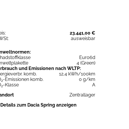
eis:
23.441,00 €
WSt:
ausweisbar
mweltnormen:
hadstoffklasse
Euro6d
weltplakette
4 (Green)
rbrauch und Emissionen nach WLTP:
ergieverbr. komb.
12,4 kWh/100km
O
-Emissionen komb.
0 g/km
2
O
-Klasse
A
2
andort
Zentrallager
Details zum Dacia Spring anzeigen