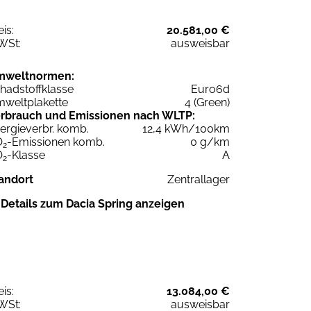
eis:
20.581,00 €
WSt:
ausweisbar
mweltnormen:
hadstoffklasse
Euro6d
weltplakette
4 (Green)
rbrauch und Emissionen nach WLTP:
ergieverbr. komb.
12,4 kWh/100km
O
-Emissionen komb.
0 g/km
2
O
-Klasse
A
2
andort
Zentrallager
Details zum Dacia Spring anzeigen
eis:
13.084,00 €
WSt:
ausweisbar