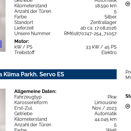
Getriebe
Automatik
Kilometerstand
18.590 km
Anzahl der Türen
5
Farbe
Silber
Standort
Zentrallager
Lieferzeit
ab ca. 17.08.2026
Unsere Nummer
RM61870747-254_71057
Motor:
kW / PS
33 kW / 45 PS
Treibstoff
Elektro
Pr
 Klima Parkh. Servo ES
M
Allgemeine Daten:
St
Fahrzeugtyp
Pkw
Karosserieform
Limousine
Erst-Zul.
Nov / 2023
Getriebe
Automatik
Kilometerstand
44.045 km
Anzahl der Türen
5
Farbe
Weiß