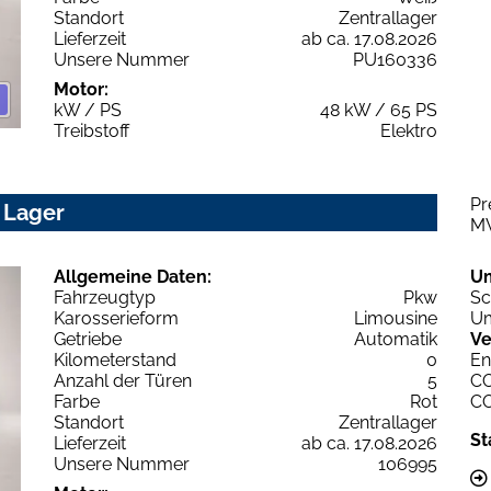
Standort
Zentrallager
Lieferzeit
ab ca. 17.08.2026
Unsere Nummer
PU160336
Motor:
kW / PS
48 kW / 65 PS
Treibstoff
Elektro
Pr
 Lager
M
Allgemeine Daten:
U
Fahrzeugtyp
Pkw
Sc
Karosserieform
Limousine
Um
Getriebe
Automatik
Ve
Kilometerstand
0
En
Anzahl der Türen
5
C
Farbe
Rot
C
Standort
Zentrallager
St
Lieferzeit
ab ca. 17.08.2026
Unsere Nummer
106995