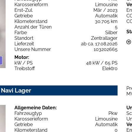
Karosserieform
Limousine
Ve
Erst-Zul.
Mär / 2023
En
Getriebe
Automatik
C
Kilometerstand
30.705 km
C
Anzahl der Türen
5
St
Farbe
Silber
Standort
Zentrallager
Lieferzeit
ab ca. 17.08.2026
Unsere Nummer
103202665
Motor:
kW / PS
48 kW / 65 PS
Treibstoff
Elektro
Pr
 Navi Lager
M
Allgemeine Daten:
U
Fahrzeugtyp
Pkw
Sc
Karosserieform
Limousine
Um
Getriebe
Automatik
Ve
Kilometerstand
0
En