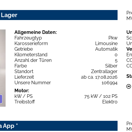
Pr
 Lager
M
Allgemeine Daten:
U
Fahrzeugtyp
Pkw
Sc
Karosserieform
Limousine
Um
Getriebe
Automatik
Ve
Kilometerstand
0
En
Anzahl der Türen
5
C
Farbe
Silber
C
Standort
Zentrallager
St
Lieferzeit
ab ca. 17.08.2026
Unsere Nummer
106994
Motor:
kW / PS
75 kW / 102 PS
Treibstoff
Elektro
Pr
a App *
M