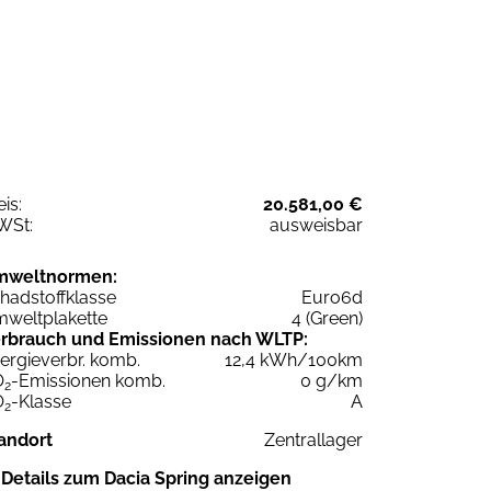
eis:
20.581,00 €
WSt:
ausweisbar
mweltnormen:
hadstoffklasse
Euro6d
weltplakette
4 (Green)
rbrauch und Emissionen nach WLTP:
ergieverbr. komb.
12,4 kWh/100km
O
-Emissionen komb.
0 g/km
2
O
-Klasse
A
2
andort
Zentrallager
Details zum Dacia Spring anzeigen