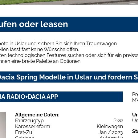
aufen oder leasen
ote in Uslar und sichern Sie sich Ihren Traumwagen.
len lässt fast keine Wünsche offen.
en technologischen Features suchen oder sich für ein preiswe
hnen eine breite Palette an Optionen.
cia Spring Modelle in Uslar und fordern S
Pr
IA RADIO+DACIA APP
M
Allgemeine Daten:
U
Fahrzeugtyp
Pkw
Um
Karosserieform
Kleinwagen
St
Erst-Zul.
Jan / 2023