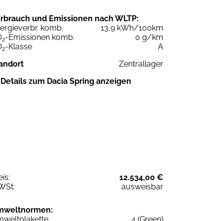
rbrauch und Emissionen nach WLTP:
ergieverbr. komb.
13,9 kWh/100km
O
-Emissionen komb.
0 g/km
2
O
-Klasse
A
2
andort
Zentrallager
Details zum Dacia Spring anzeigen
eis:
12.534,00 €
WSt:
ausweisbar
mweltnormen:
weltplakette
4 (Green)