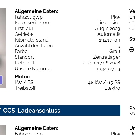
Allgemeine Daten:
Ve
Fahrzeugtyp
Pkw
En
Karosserieform
Limousine
C
Erst-Zul.
Aug / 2023
C
Getriebe
Automatik
St
Kilometerstand
19.217 km
Anzahl der Türen
5
Farbe
Grau
Standort
Zentrallager
Lieferzeit
ab ca. 17.08.2026
Unsere Nummer
103202703
Motor:
kW / PS
48 kW / 65 PS
Treibstoff
Elektro
Pr
a* CCS-Ladeanschluss
M
Allgemeine Daten:
U
Fahrzeugtyp
Pkw
Um