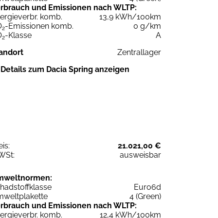
rbrauch und Emissionen nach WLTP:
ergieverbr. komb.
13,9 kWh/100km
O
-Emissionen komb.
0 g/km
2
O
-Klasse
A
2
andort
Zentrallager
Details zum Dacia Spring anzeigen
eis:
21.021,00 €
WSt:
ausweisbar
mweltnormen:
hadstoffklasse
Euro6d
weltplakette
4 (Green)
rbrauch und Emissionen nach WLTP:
ergieverbr. komb.
12,4 kWh/100km