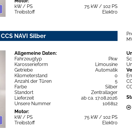
Motor:
kW / PS
75 kW / 102 PS
Treibstoff
Elektro
Pr
 CCS NAVI Silber
M
Allgemeine Daten:
U
Fahrzeugtyp
Pkw
Sc
Karosserieform
Limousine
Um
Getriebe
Automatik
Ve
Kilometerstand
0
En
Anzahl der Türen
5
C
Farbe
Silber
C
Standort
Zentrallager
St
Lieferzeit
ab ca. 17.08.2026
Unsere Nummer
106812
Motor:
kW / PS
75 kW / 102 PS
Treibstoff
Elektro