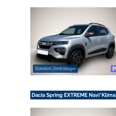
Standort Zentrallager
Dacia Spring EXTREME Navi*Klim