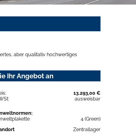
rtes, aber qualitativ hochwertiges
ie Ihr Angebot an
eis:
13.293,00 €
WSt:
ausweisbar
mweltnormen:
weltplakette
4 (Green)
andort
Zentrallager