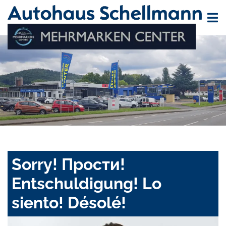
Sorry! Прости!
Entschuldigung! Lo
siento! Désolé!