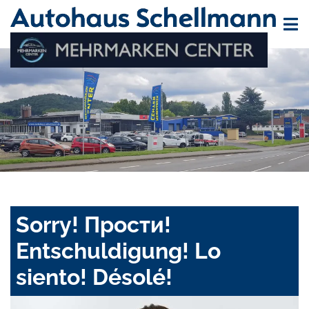
Sorry! Прости!
Entschuldigung! Lo
siento! Désolé!