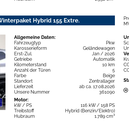
Pr
Winterpaket Hybrid 155 Extre.
M
Allgemeine Daten:
U
Fahrzeugtyp
Pkw
Sc
Karosserieform
Geländewagen
Um
Erst-Zul.
Jan / 2026
Ve
Getriebe
Automatik
Kr
Kilometerstand
10 km
C
Anzahl der Türen
5
C
Farbe
Beige
St
Standort
Zentrallager
Lieferzeit
ab ca. 17.08.2026
Unsere Nummer
361090
Motor:
kW / PS
116 kW / 158 PS
Treibstoff
Hybrid (Benzin/Elektro)
Hubraum
1.789 cm³