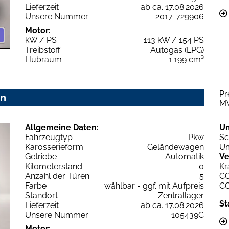
Lieferzeit
ab ca. 17.08.2026
Unsere Nummer
2017-729906
Motor:
kW / PS
113 kW / 154 PS
Treibstoff
Autogas (LPG)
Hubraum
1.199 cm³
Pr
on
M
Allgemeine Daten:
U
Fahrzeugtyp
Pkw
Sc
Karosserieform
Geländewagen
Um
Getriebe
Automatik
Ve
Kilometerstand
0
Kr
Anzahl der Türen
5
C
Farbe
wählbar - ggf. mit Aufpreis
C
Standort
Zentrallager
St
Lieferzeit
ab ca. 17.08.2026
Unsere Nummer
105439C
Motor: