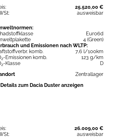
eis:
25.520,00 €
WSt:
ausweisbar
mweltnormen:
hadstoffklasse
Euro6d
weltplakette
4 (Green)
rbrauch und Emissionen nach WLTP:
aftstoffverbr. komb.
7,6 l/100km
O
-Emissionen komb.
123 g/km
2
O
-Klasse
D
2
andort
Zentrallager
Details zum Dacia Duster anzeigen
eis:
26.009,00 €
WSt:
ausweisbar