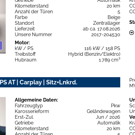
Getriebe
Automatik
Kr
Kilometerstand
20 km
C
Anzahl der Türen
5
C
Farbe
Beige
St
Standort
Zentrallager
Lieferzeit
ab ca. 17.08.2026
Unsere Nummer
2017-204530
Motor:
kW / PS
116 kW / 158 PS
Treibstoff
Hybrid (Benzin/Elektro)
Hubraum
1.789 cm³
Pr
 AT | Carplay | Sitz+Lnkrd.
M
Allgemeine Daten:
U
Fahrzeugtyp
Pkw
Sc
Karosserieform
Geländewagen
Um
Erst-Zul.
Jun / 2026
Ve
Getriebe
Automatik
Kr
Kilometerstand
20 km
C
Anzahl der Türen
5
C