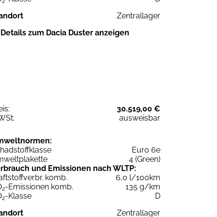
2
andort
Zentrallager
Details zum Dacia Duster anzeigen
eis:
30.519,00 €
WSt:
ausweisbar
mweltnormen:
hadstoffklasse
Euro 6e
weltplakette
4 (Green)
rbrauch und Emissionen nach WLTP:
aftstoffverbr. komb.
6,0 l/100km
O
-Emissionen komb.
135 g/km
2
O
-Klasse
D
2
andort
Zentrallager