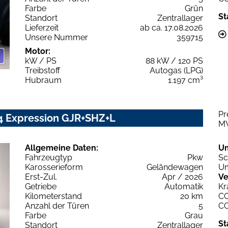
Farbe
Grün
St
Standort
Zentrallager
Lieferzeit
ab ca. 17.08.2026
Unsere Nummer
359715
Motor:
kW / PS
88 kW / 120 PS
Treibstoff
Autogas (LPG)
Hubraum
1.197 cm³
Pr
x4 Expression GJR+SHZ+L
M
Allgemeine Daten:
U
Fahrzeugtyp
Pkw
Sc
Karosserieform
Geländewagen
Um
Erst-Zul.
Apr / 2026
Ve
Getriebe
Automatik
Kr
Kilometerstand
20 km
C
Anzahl der Türen
5
C
Farbe
Grau
St
Standort
Zentrallager