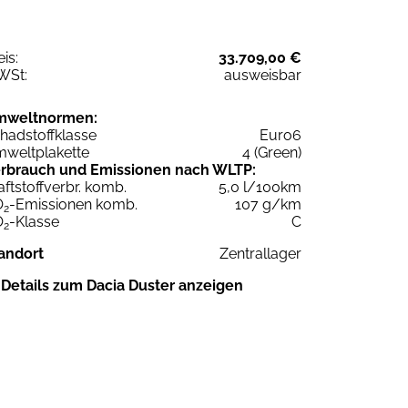
eis:
33.709,00 €
WSt:
ausweisbar
mweltnormen:
hadstoffklasse
Euro6
weltplakette
4 (Green)
rbrauch und Emissionen nach WLTP:
aftstoffverbr. komb.
5,0 l/100km
O
-Emissionen komb.
107 g/km
2
O
-Klasse
C
2
andort
Zentrallager
Details zum Dacia Duster anzeigen