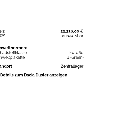
eis:
22.236,00 €
WSt:
ausweisbar
mweltnormen:
hadstoffklasse
Euro6d
weltplakette
4 (Green)
andort
Zentrallager
Details zum Dacia Duster anzeigen