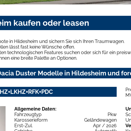
eim kaufen oder leasen
ote in Hildesheim und sichern Sie sich Ihren Traumwagen.
len lässt fast keine Wünsche offen.
en technologischen Features suchen oder sich für ein preiswe
hnen eine breite Palette an Optionen.
acia Duster Modelle in Hildesheim und for
Pr
y SHZ+LKHZ+RFK+PDC
M
Allgemeine Daten:
U
Fahrzeugtyp
Pkw
Sc
Karosserieform
Geländewagen
Um
Erst-Zul.
Apr / 2026
Ve