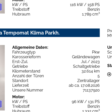
kW / PS
116 kW / 158 PS
Treibstoff
Benzin
Hubraum
1.789 cm³
Pr
a Tempomat Klima Parkh.
M
Allgemeine Daten:
U
Fahrzeugtyp
Pkw
Sc
Karosserieform
Geländewagen
Um
Erst-Zul.
Jul / 2023
St
Getriebe
Schaltgetriebe
Kilometerstand
32.614 km
Anzahl der Türen
5
Standort
Zentrallager
Lieferzeit
ab ca. 17.08.2026
Unsere Nummer
71137920
Motor:
kW / PS
96 kW / 131 PS
Treibstoff
Benzin
Hubraum
1.332 cm³