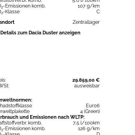
aftstoffverbr. komb.
5,0 l/100km
O
-Emissionen komb.
107 g/km
2
O
-Klasse
C
2
andort
Zentrallager
Details zum Dacia Duster anzeigen
eis:
29.859,00 €
WSt:
ausweisbar
mweltnormen:
hadstoffklasse
Euro6
weltplakette
4 (Green)
rbrauch und Emissionen nach WLTP:
aftstoffverbr. komb.
7,5 l/100km
O
-Emissionen komb.
126 g/km
2
O
-Klasse
D