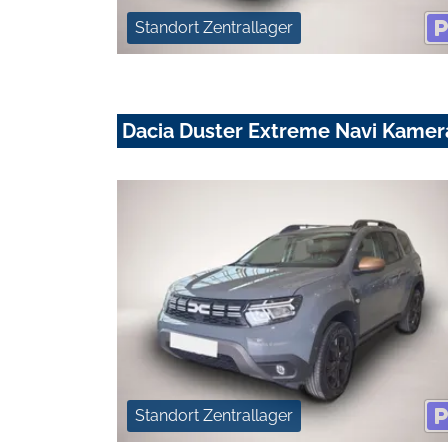
Standort Zentrallager
Dacia Duster Extreme Navi Kamer
Standort Zentrallager