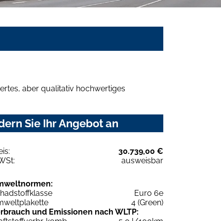
rtes, aber qualitativ hochwertiges
dern Sie Ihr Angebot an
eis:
30.739,00 €
WSt:
ausweisbar
mweltnormen:
hadstoffklasse
Euro 6e
weltplakette
4 (Green)
rbrauch und Emissionen nach WLTP: