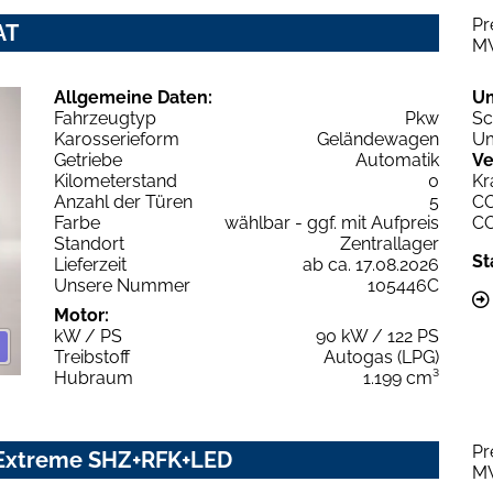
Pr
AT
M
Allgemeine Daten:
U
Fahrzeugtyp
Pkw
Sc
Karosserieform
Geländewagen
Um
Getriebe
Automatik
Ve
Kilometerstand
0
Kr
Anzahl der Türen
5
C
Farbe
wählbar - ggf. mit Aufpreis
C
Standort
Zentrallager
St
Lieferzeit
ab ca. 17.08.2026
Unsere Nummer
105446C
Motor:
kW / PS
90 kW / 122 PS
Treibstoff
Autogas (LPG)
Hubraum
1.199 cm³
Pr
 Extreme SHZ+RFK+LED
M