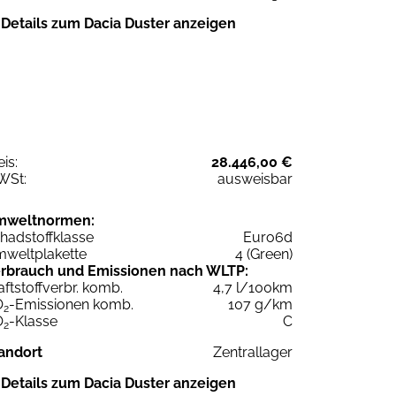
Details zum Dacia Duster anzeigen
eis:
28.446,00 €
WSt:
ausweisbar
mweltnormen:
hadstoffklasse
Euro6d
weltplakette
4 (Green)
rbrauch und Emissionen nach WLTP:
aftstoffverbr. komb.
4,7 l/100km
O
-Emissionen komb.
107 g/km
2
O
-Klasse
C
2
andort
Zentrallager
Details zum Dacia Duster anzeigen