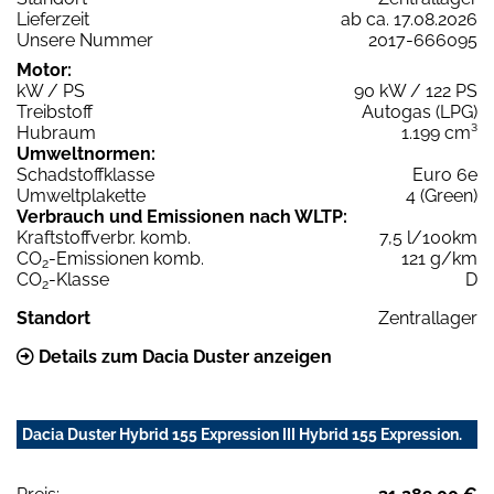
Lieferzeit
ab ca. 17.08.2026
Unsere Nummer
2017-666095
Motor:
kW / PS
90 kW / 122 PS
Treibstoff
Autogas (LPG)
Hubraum
1.199 cm³
Umweltnormen:
Schadstoffklasse
Euro 6e
Umweltplakette
4 (Green)
Verbrauch und Emissionen nach WLTP:
Kraftstoffverbr. komb.
7,5 l/100km
CO
-Emissionen komb.
121 g/km
2
CO
-Klasse
D
2
Standort
Zentrallager
Details zum Dacia Duster anzeigen
Dacia Duster Hybrid 155 Expression III Hybrid 155 Expression.