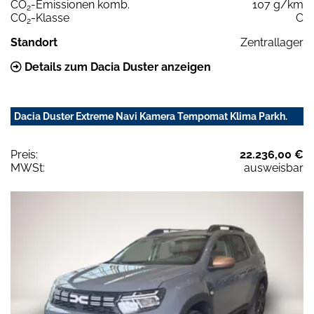
CO
-Emissionen komb.
107 g/km
2
CO
-Klasse
C
2
Standort
Zentrallager
Details zum Dacia Duster anzeigen
Dacia Duster Extreme Navi Kamera Tempomat Klima Parkh.
Preis:
22.236,00 €
MWSt:
ausweisbar