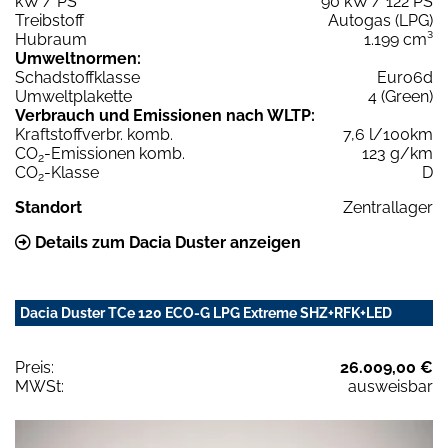
kW / PS
90 kW / 122 PS
Treibstoff
Autogas (LPG)
Hubraum
1.199 cm³
Umweltnormen:
Schadstoffklasse
Euro6d
Umweltplakette
4 (Green)
Verbrauch und Emissionen nach WLTP:
Kraftstoffverbr. komb.
7,6 l/100km
CO
-Emissionen komb.
123 g/km
2
CO
-Klasse
D
2
Standort
Zentrallager
Details zum Dacia Duster anzeigen
Dacia Duster TCe 120 ECO-G LPG Extreme SHZ+RFK+LED
Preis:
26.009,00 €
MWSt:
ausweisbar