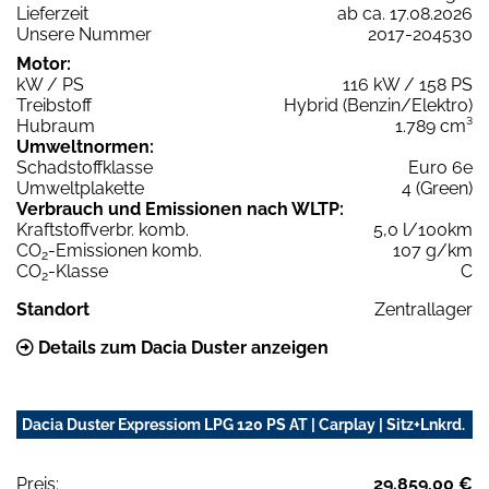
Lieferzeit
ab ca. 17.08.2026
Unsere Nummer
2017-204530
Motor:
kW / PS
116 kW / 158 PS
Treibstoff
Hybrid (Benzin/Elektro)
Hubraum
1.789 cm³
Umweltnormen:
Schadstoffklasse
Euro 6e
Umweltplakette
4 (Green)
Verbrauch und Emissionen nach WLTP:
Kraftstoffverbr. komb.
5,0 l/100km
CO
-Emissionen komb.
107 g/km
2
CO
-Klasse
C
2
Standort
Zentrallager
Details zum Dacia Duster anzeigen
Dacia Duster Expressiom LPG 120 PS AT | Carplay | Sitz+Lnkrd.
Preis:
29.859,00 €