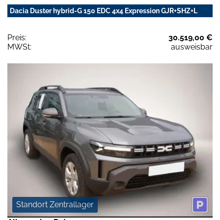
Dacia Duster hybrid-G 150 EDC 4x4 Expression GJR+SHZ+L
Preis:
30.519,00 €
MWSt:
ausweisbar
Standort Zentrallager