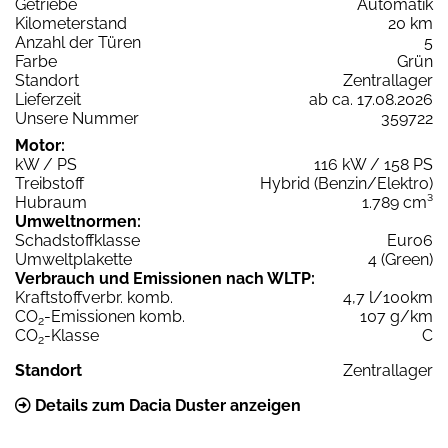
Getriebe
Automatik
Kilometerstand
20 km
Anzahl der Türen
5
Farbe
Grün
Standort
Zentrallager
Lieferzeit
ab ca. 17.08.2026
Unsere Nummer
359722
Motor:
kW / PS
116 kW / 158 PS
Treibstoff
Hybrid (Benzin/Elektro)
Hubraum
1.789 cm³
Umweltnormen:
Schadstoffklasse
Euro6
Umweltplakette
4 (Green)
Verbrauch und Emissionen nach WLTP:
Kraftstoffverbr. komb.
4,7 l/100km
CO
-Emissionen komb.
107 g/km
2
CO
-Klasse
C
2
Standort
Zentrallager
Details zum Dacia Duster anzeigen