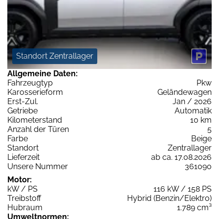
Standort Zentrallager
Allgemeine Daten:
Fahrzeugtyp
Pkw
Karosserieform
Geländewagen
Erst-Zul.
Jan / 2026
Getriebe
Automatik
Kilometerstand
10 km
Anzahl der Türen
5
Farbe
Beige
Standort
Zentrallager
Lieferzeit
ab ca. 17.08.2026
Unsere Nummer
361090
Motor:
kW / PS
116 kW / 158 PS
Treibstoff
Hybrid (Benzin/Elektro)
Hubraum
1.789 cm³
Umweltnormen: