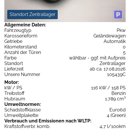
Standort Zentrallager
Allgemeine Daten:
Fahrzeugtyp
Pkw
Karosserieform
Geländewagen
Getriebe
Automatik
Kilometerstand
0
Anzahl der Türen
5
Farbe
wählbar - ggf. mit Aufpreis
Standort
Zentrallager
Lieferzeit
ab ca. 17.08.2026
Unsere Nummer
105439C
Motor:
kW / PS
116 kW / 158 PS
Treibstoff
Benzin
Hubraum
1.789 cm³
Umweltnormen:
Schadstoffklasse
Euro6d
Umweltplakette
4 (Green)
Verbrauch und Emissionen nach WLTP:
Kraftstoffverbr. komb.
4,7 l/100km