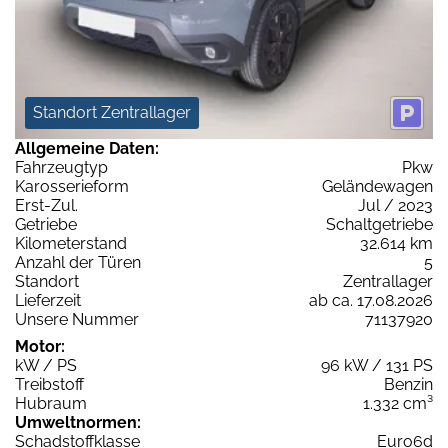
Standort Zentrallager
Allgemeine Daten:
Fahrzeugtyp
Pkw
Karosserieform
Geländewagen
Erst-Zul.
Jul / 2023
Getriebe
Schaltgetriebe
Kilometerstand
32.614 km
Anzahl der Türen
5
Standort
Zentrallager
Lieferzeit
ab ca. 17.08.2026
Unsere Nummer
71137920
Motor:
kW / PS
96 kW / 131 PS
Treibstoff
Benzin
Hubraum
1.332 cm³
Umweltnormen:
Schadstoffklasse
Euro6d