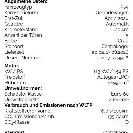
Allgemeine Daten:
Fahrzeugtyp
Pkw
Karosserieform
Geländewagen
Erst-Zul.
Apr / 2026
Getriebe
Automatik
Kilometerstand
20 km
Anzahl der Türen
5
Farbe
Grau
Standort
Zentrallager
Lieferzeit
ab ca. 17.08.2026
Unsere Nummer
2017-729906
Motor:
kW / PS
113 kW / 154 PS
Treibstoff
Autogas (LPG)
Hubraum
1.199 cm³
Umweltnormen:
Schadstoffklasse
Euro 6e
Umweltplakette
4 (Green)
Verbrauch und Emissionen nach WLTP:
Kraftstoffverbr. komb.
6,0 l/100km
CO
-Emissionen komb.
135 g/km
2
CO
-Klasse
D
2
Standort
Zentrallager