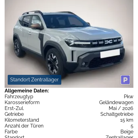
Standort Zentrallager
Allgemeine Daten:
Fahrzeugtyp
Pkw
Karosserieform
Geländewagen
Erst-Zul.
Mai / 2026
Getriebe
Schaltgetriebe
Kilometerstand
15 km
Anzahl der Türen
5
Farbe
Beige
Standort
Zentrallager