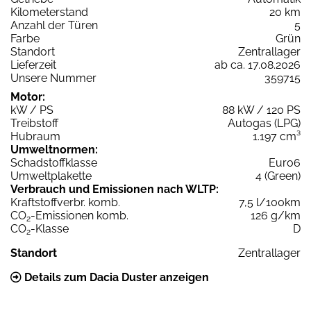
Kilometerstand
20 km
Anzahl der Türen
5
Farbe
Grün
Standort
Zentrallager
Lieferzeit
ab ca. 17.08.2026
Unsere Nummer
359715
Motor:
kW / PS
88 kW / 120 PS
Treibstoff
Autogas (LPG)
Hubraum
1.197 cm³
Umweltnormen:
Schadstoffklasse
Euro6
Umweltplakette
4 (Green)
Verbrauch und Emissionen nach WLTP:
Kraftstoffverbr. komb.
7,5 l/100km
CO
-Emissionen komb.
126 g/km
2
CO
-Klasse
D
2
Standort
Zentrallager
Details zum Dacia Duster anzeigen