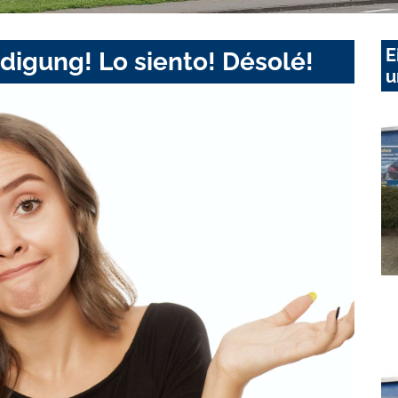
E
digung! Lo siento! Désolé!
u