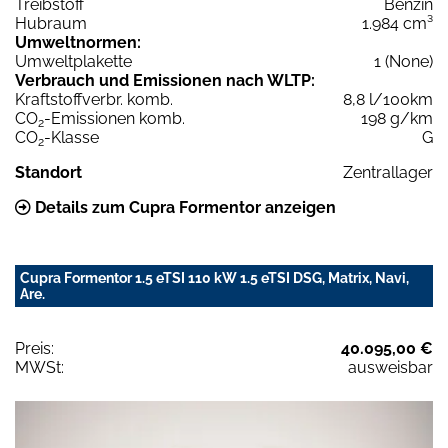
Treibstoff
Benzin
Hubraum
1.984 cm³
Umweltnormen:
Umweltplakette
1 (None)
Verbrauch und Emissionen nach WLTP:
Kraftstoffverbr. komb.
8,8 l/100km
CO
-Emissionen komb.
198 g/km
2
CO
-Klasse
G
2
Standort
Zentrallager
Details zum Cupra Formentor anzeigen
Cupra Formentor 1.5 eTSI 110 kW 1.5 eTSI DSG, Matrix, Navi,
Are.
Preis:
40.095,00 €
MWSt:
ausweisbar