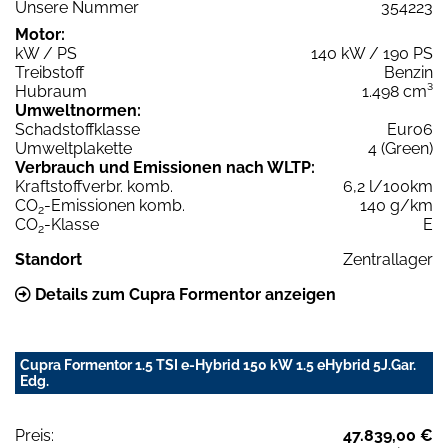
Unsere Nummer
354223
Motor:
kW / PS
140 kW / 190 PS
Treibstoff
Benzin
Hubraum
1.498 cm³
Umweltnormen:
Schadstoffklasse
Euro6
Umweltplakette
4 (Green)
Verbrauch und Emissionen nach WLTP:
Kraftstoffverbr. komb.
6,2 l/100km
CO
-Emissionen komb.
140 g/km
2
CO
-Klasse
E
2
Standort
Zentrallager
Details zum Cupra Formentor anzeigen
Cupra Formentor 1.5 TSI e-Hybrid 150 kW 1.5 eHybrid 5J.Gar.
Edg.
Preis:
47.839,00 €