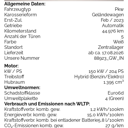
Allgemeine Daten:
Fahrzeugtyp
Pkw
Karosserieform
Geländewagen
Erst-Zul.
Feb / 2023
Getriebe
Automatik
Kilometerstand
44.976 km
Anzahl der Türen
5
Farbe
Weiß
Standort
Zentrallager
Lieferzeit
ab ca. 17.08.2026
Unsere Nummer
88923_GW_IN
Motor:
kW / PS
150 kW / 204 PS
Treibstoff
Hybrid (Benzin/Elektro)
Hubraum
1.395 cm³
Umweltnormen:
Schadstoffklasse
Euro6d
Umweltplakette
4 (Green)
Verbrauch und Emissionen nach WLTP:
Kraftstoffverbr. komb. gew.
1,2 kWh/100km
Energieverbr. komb. gew.
15,0 kWh/100km
Kraftstoffverbr. komb. bei entladener Batterie
5,8 l/100km
CO
-Emissionen komb. gew.
27 g/km
2