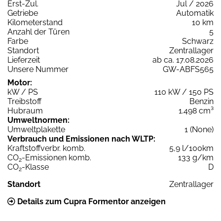
Erst-Zul.
Jul / 2026
Getriebe
Automatik
Kilometerstand
10 km
Anzahl der Türen
5
Farbe
Schwarz
Standort
Zentrallager
Lieferzeit
ab ca. 17.08.2026
Unsere Nummer
GW-ABFS565
Motor:
kW / PS
110 kW / 150 PS
Treibstoff
Benzin
Hubraum
1.498 cm³
Umweltnormen:
Umweltplakette
1 (None)
Verbrauch und Emissionen nach WLTP:
Kraftstoffverbr. komb.
5,9 l/100km
CO
-Emissionen komb.
133 g/km
2
CO
-Klasse
D
2
Standort
Zentrallager
Details zum Cupra Formentor anzeigen