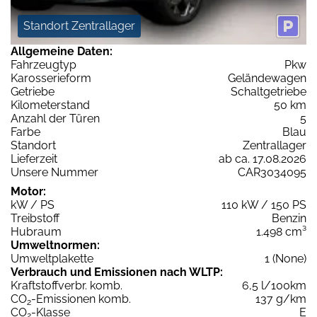
Standort Zentrallager
Allgemeine Daten:
Fahrzeugtyp
Pkw
Karosserieform
Geländewagen
Getriebe
Schaltgetriebe
Kilometerstand
50 km
Anzahl der Türen
5
Farbe
Blau
Standort
Zentrallager
Lieferzeit
ab ca. 17.08.2026
Unsere Nummer
CAR3034095
Motor:
kW / PS
110 kW / 150 PS
Treibstoff
Benzin
Hubraum
1.498 cm³
Umweltnormen:
Umweltplakette
1 (None)
Verbrauch und Emissionen nach WLTP:
Kraftstoffverbr. komb.
6,5 l/100km
CO
-Emissionen komb.
137 g/km
2
CO
-Klasse
E
2