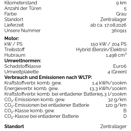
Kilometerstand
9 km
Anzahl der Türen
5
Farbe
Grau
Standort
Zentrallager
Lieferzeit
ab ca. 17.08.2026
Unsere Nummer
360911
Motor:
kW / PS
150 kW / 204 PS
Treibstoff
Hybrid (Benzin/Elektro)
Hubraum
1.498 cm³
Umweltnormen:
Schadstoffklasse
Euro6
Umweltplakette
4 (Green)
Verbrauch und Emissionen nach WLTP:
Kraftstoffverbr. komb. gew.
1,4 kWh/100km
Energieverbr. komb. gew.
13,3 kWh/100km
Kraftstoffverbr. komb. bei entladener Batterie
5,3 l/100km
CO
-Emissionen komb. gew.
32 g/km
2
CO
-Emissionen bei entladener Batterie
120 g/km
2
CO
-Klasse komb. gew.
B
2
CO
-Klasse bei entladener Batterie
D
2
Standort
Zentrallager