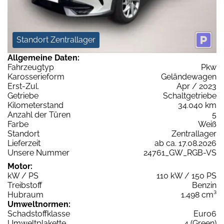
Standort Zentrallager
Allgemeine Daten:
Fahrzeugtyp
Pkw
Karosserieform
Geländewagen
Erst-Zul.
Apr / 2023
Getriebe
Schaltgetriebe
Kilometerstand
34.040 km
Anzahl der Türen
5
Farbe
Weiß
Standort
Zentrallager
Lieferzeit
ab ca. 17.08.2026
Unsere Nummer
24761_GW_RGB-VS
Motor:
kW / PS
110 kW / 150 PS
Treibstoff
Benzin
Hubraum
1.498 cm³
Umweltnormen:
Schadstoffklasse
Euro6
Umweltplakette
4 (Green)