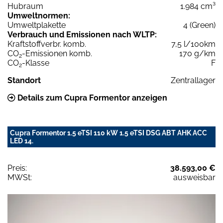
Hubraum
1.984 cm³
Umweltnormen:
Umweltplakette
4 (Green)
Verbrauch und Emissionen nach WLTP:
Kraftstoffverbr. komb.
7,5 l/100km
CO
-Emissionen komb.
170 g/km
2
CO
-Klasse
F
2
Standort
Zentrallager
Details zum Cupra Formentor anzeigen
Cupra Formentor 1.5 eTSI 110 kW 1.5 eTSI DSG ABT AHK ACC
LED 14.
Preis:
38.593,00 €
MWSt:
ausweisbar