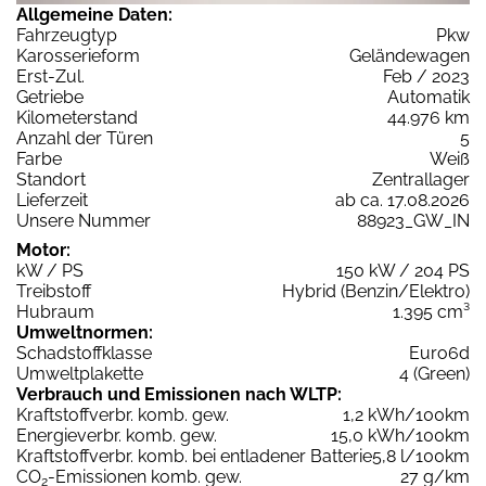
Allgemeine Daten:
Fahrzeugtyp
Pkw
Karosserieform
Geländewagen
Erst-Zul.
Feb / 2023
Getriebe
Automatik
Kilometerstand
44.976 km
Anzahl der Türen
5
Farbe
Weiß
Standort
Zentrallager
Lieferzeit
ab ca. 17.08.2026
Unsere Nummer
88923_GW_IN
Motor:
kW / PS
150 kW / 204 PS
Treibstoff
Hybrid (Benzin/Elektro)
Hubraum
1.395 cm³
Umweltnormen:
Schadstoffklasse
Euro6d
Umweltplakette
4 (Green)
Verbrauch und Emissionen nach WLTP:
Kraftstoffverbr. komb. gew.
1,2 kWh/100km
Energieverbr. komb. gew.
15,0 kWh/100km
Kraftstoffverbr. komb. bei entladener Batterie
5,8 l/100km
CO
-Emissionen komb. gew.
27 g/km
2