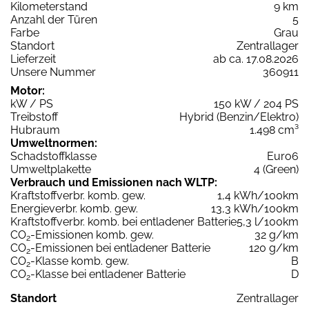
Kilometerstand
9 km
Anzahl der Türen
5
Farbe
Grau
Standort
Zentrallager
Lieferzeit
ab ca. 17.08.2026
Unsere Nummer
360911
Motor:
kW / PS
150 kW / 204 PS
Treibstoff
Hybrid (Benzin/Elektro)
Hubraum
1.498 cm³
Umweltnormen:
Schadstoffklasse
Euro6
Umweltplakette
4 (Green)
Verbrauch und Emissionen nach WLTP:
Kraftstoffverbr. komb. gew.
1,4 kWh/100km
Energieverbr. komb. gew.
13,3 kWh/100km
Kraftstoffverbr. komb. bei entladener Batterie
5,3 l/100km
CO
-Emissionen komb. gew.
32 g/km
2
CO
-Emissionen bei entladener Batterie
120 g/km
2
CO
-Klasse komb. gew.
B
2
CO
-Klasse bei entladener Batterie
D
2
Standort
Zentrallager