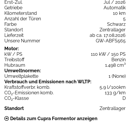
Erst-Zul.
Jul / 2026
Getriebe
Automatik
Kilometerstand
10 km
Anzahl der Türen
5
Farbe
Schwarz
Standort
Zentrallager
Lieferzeit
ab ca. 17.08.2026
Unsere Nummer
GW-ABFS565
Motor:
kW / PS
110 kW / 150 PS
Treibstoff
Benzin
Hubraum
1.498 cm³
Umweltnormen:
Umweltplakette
1 (None)
Verbrauch und Emissionen nach WLTP:
Kraftstoffverbr. komb.
5,9 l/100km
CO
-Emissionen komb.
133 g/km
2
CO
-Klasse
D
2
Standort
Zentrallager
Details zum Cupra Formentor anzeigen