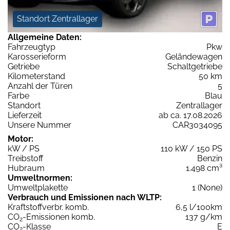
Standort Zentrallager
Allgemeine Daten:
Fahrzeugtyp
Pkw
Karosserieform
Geländewagen
Getriebe
Schaltgetriebe
Kilometerstand
50 km
Anzahl der Türen
5
Farbe
Blau
Standort
Zentrallager
Lieferzeit
ab ca. 17.08.2026
Unsere Nummer
CAR3034095
Motor:
kW / PS
110 kW / 150 PS
Treibstoff
Benzin
Hubraum
1.498 cm³
Umweltnormen:
Umweltplakette
1 (None)
Verbrauch und Emissionen nach WLTP:
Kraftstoffverbr. komb.
6,5 l/100km
CO
-Emissionen komb.
137 g/km
2
CO
-Klasse
E
2