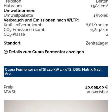
Treibstoff
Benzin
Hubraum
1.984 cm³
Umweltnormen:
Umweltplakette
1 (None)
Verbrauch und Emissionen nach WLTP:
Kraftstoffverbr. komb.
8,8 l/100km
CO
-Emissionen komb.
198 g/km
2
CO
-Klasse
G
2
Standort
Zentrallager
Details zum Cupra Formentor anzeigen
Cupra Formentor 1.5 eTSI 110 kW 1.5 eTSI DSG, Matrix, Navi,
Are.
Preis:
40.095,00 €
MWSt:
ausweisbar