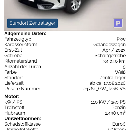
Standort Zentrallager
Allgemeine Daten:
Fahrzeugtyp
Pkw
Karosserieform
Geländewagen
Erst-Zul.
Apr / 2023
Getriebe
Schaltgetriebe
Kilometerstand
34.040 km
Anzahl der Türen
5
Farbe
Weiß
Standort
Zentrallager
Lieferzeit
ab ca. 17.08.2026
Unsere Nummer
24761_GW_RGB-VS
Motor:
kW / PS
110 kW / 150 PS
Treibstoff
Benzin
Hubraum
1.498 cm³
Umweltnormen:
Schadstoffklasse
Euro6
Umweltplakette
4 (Green)