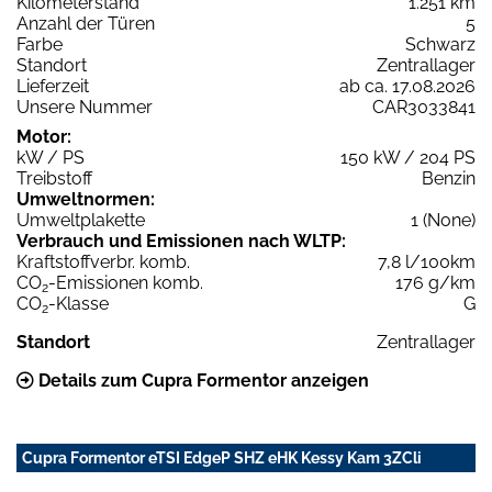
Kilometerstand
1.251 km
Anzahl der Türen
5
Farbe
Schwarz
Standort
Zentrallager
Lieferzeit
ab ca. 17.08.2026
Unsere Nummer
CAR3033841
Motor:
kW / PS
150 kW / 204 PS
Treibstoff
Benzin
Umweltnormen:
Umweltplakette
1 (None)
Verbrauch und Emissionen nach WLTP:
Kraftstoffverbr. komb.
7,8 l/100km
CO
-Emissionen komb.
176 g/km
2
CO
-Klasse
G
2
Standort
Zentrallager
Details zum Cupra Formentor anzeigen
Cupra Formentor eTSI EdgeP SHZ eHK Kessy Kam 3ZCli