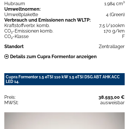
Hubraum
1.984 cm³
Umweltnormen:
Umweltplakette
4 (Green)
Verbrauch und Emissionen nach WLTP:
Kraftstoffverbr. komb.
7,5 l/100km
CO
-Emissionen komb.
170 g/km
2
CO
-Klasse
F
2
Standort
Zentrallager
Details zum Cupra Formentor anzeigen
Cupra Formentor 1.5 eTSI 110 kW 1.5 eTSI DSG ABT AHK ACC
LED 14.
Preis:
38.593,00 €
MWSt:
ausweisbar