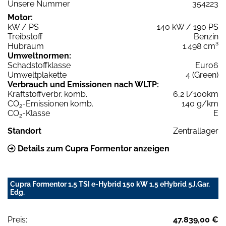
Unsere Nummer
354223
Motor:
kW / PS
140 kW / 190 PS
Treibstoff
Benzin
Hubraum
1.498 cm³
Umweltnormen:
Schadstoffklasse
Euro6
Umweltplakette
4 (Green)
Verbrauch und Emissionen nach WLTP:
Kraftstoffverbr. komb.
6,2 l/100km
CO
-Emissionen komb.
140 g/km
2
CO
-Klasse
E
2
Standort
Zentrallager
Details zum Cupra Formentor anzeigen
Cupra Formentor 1.5 TSI e-Hybrid 150 kW 1.5 eHybrid 5J.Gar.
Edg.
Preis:
47.839,00 €