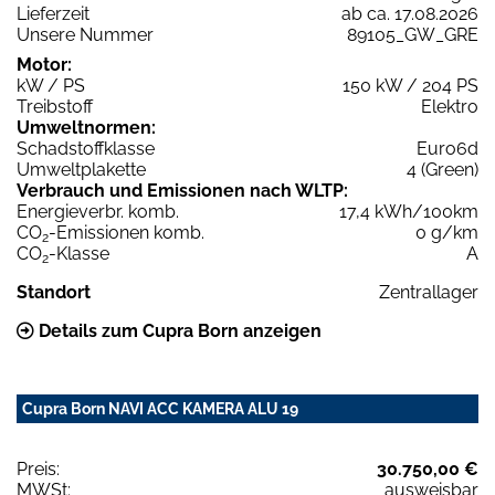
Lieferzeit
ab ca. 17.08.2026
Unsere Nummer
89105_GW_GRE
Motor:
kW / PS
150 kW / 204 PS
Treibstoff
Elektro
Umweltnormen:
Schadstoffklasse
Euro6d
Umweltplakette
4 (Green)
Verbrauch und Emissionen nach WLTP:
Energieverbr. komb.
17,4 kWh/100km
CO
-Emissionen komb.
0 g/km
2
CO
-Klasse
A
2
Standort
Zentrallager
Details zum Cupra Born anzeigen
Cupra Born NAVI ACC KAMERA ALU 19
Preis:
30.750,00 €
MWSt:
ausweisbar