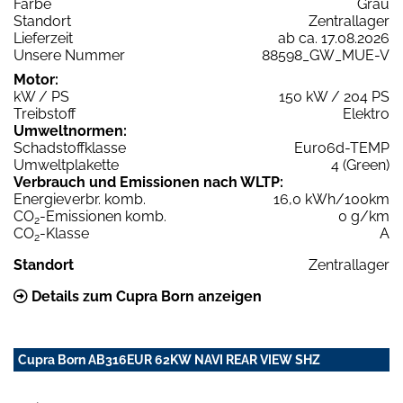
Farbe
Grau
Standort
Zentrallager
Lieferzeit
ab ca. 17.08.2026
Unsere Nummer
88598_GW_MUE-V
Motor:
kW / PS
150 kW / 204 PS
Treibstoff
Elektro
Umweltnormen:
Schadstoffklasse
Euro6d-TEMP
Umweltplakette
4 (Green)
Verbrauch und Emissionen nach WLTP:
Energieverbr. komb.
16,0 kWh/100km
CO
-Emissionen komb.
0 g/km
2
CO
-Klasse
A
2
Standort
Zentrallager
Details zum Cupra Born anzeigen
Cupra Born AB316EUR 62KW NAVI REAR VIEW SHZ