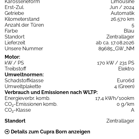
Karosserieform
Limousine
Erst-Zul.
Jun / 2024
Getriebe
Automatik
Kilometerstand
26.570 km
Anzahl der Türen
5
Farbe
Blau
Standort
Zentrallager
Lieferzeit
ab ca. 17.08.2026
Unsere Nummer
89685_GW_NM
Motor:
kW / PS
170 kW / 231 PS
Treibstoff
Elektro
Umweltnormen:
Schadstoffklasse
Euro6d
Umweltplakette
4 (Green)
Verbrauch und Emissionen nach WLTP:
Energieverbr. komb.
17,4 kWh/100km
CO
-Emissionen komb.
0 g/km
2
CO
-Klasse
A
2
Standort
Zentrallager
Details zum Cupra Born anzeigen