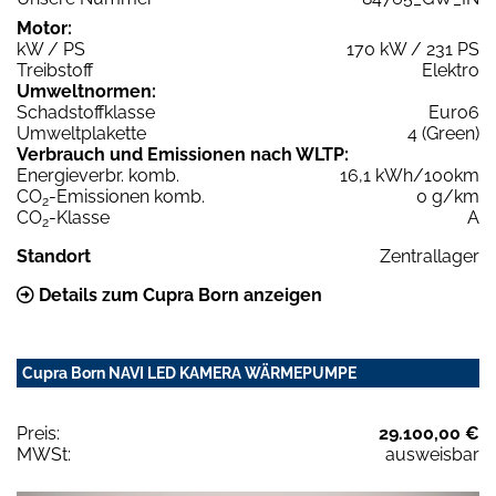
Motor:
kW / PS
170 kW / 231 PS
Treibstoff
Elektro
Umweltnormen:
Schadstoffklasse
Euro6
Umweltplakette
4 (Green)
Verbrauch und Emissionen nach WLTP:
Energieverbr. komb.
16,1 kWh/100km
CO
-Emissionen komb.
0 g/km
2
CO
-Klasse
A
2
Standort
Zentrallager
Details zum Cupra Born anzeigen
Cupra Born NAVI LED KAMERA WÄRMEPUMPE
Preis:
29.100,00 €
MWSt:
ausweisbar