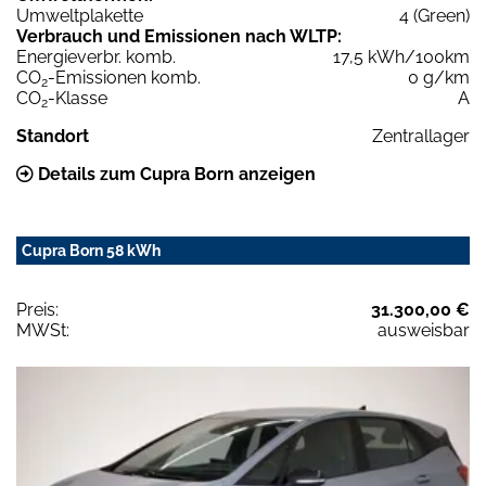
Umweltplakette
4 (Green)
Verbrauch und Emissionen nach WLTP:
Energieverbr. komb.
17,5 kWh/100km
CO
-Emissionen komb.
0 g/km
2
CO
-Klasse
A
2
Standort
Zentrallager
Details zum Cupra Born anzeigen
Cupra Born 58 kWh
Preis:
31.300,00 €
MWSt:
ausweisbar