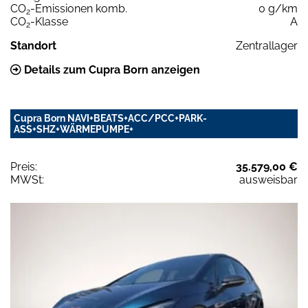
CO
-Emissionen komb.
0 g/km
2
CO
-Klasse
A
2
Standort
Zentrallager
Details zum Cupra Born anzeigen
Cupra Born NAVI+BEATS+ACC/PCC+PARK-
ASS+SHZ+WÄRMEPUMPE+
Preis:
35.579,00 €
MWSt:
ausweisbar