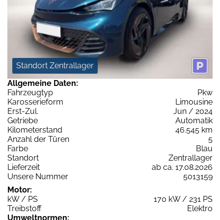
Standort Zentrallager
Allgemeine Daten:
Fahrzeugtyp
Pkw
Karosserieform
Limousine
Erst-Zul.
Jun / 2024
Getriebe
Automatik
Kilometerstand
46.545 km
Anzahl der Türen
5
Farbe
Blau
Standort
Zentrallager
Lieferzeit
ab ca. 17.08.2026
Unsere Nummer
5013159
Motor:
kW / PS
170 kW / 231 PS
Treibstoff
Elektro
Umweltnormen: