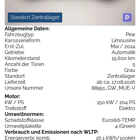
Standort Zentrallager
Allgemeine Daten:
Fahrzeugtyp
Pkw
Karosserieform
Limousine
Erst-Zul.
Mai / 2024
Getriebe
Automatik
Kilometerstand
15.600 km
Anzahl der Türen
5
Farbe
Grau
Standort
Zentrallager
Lieferzeit
ab ca. 17.08.2026
Unsere Nummer
88951_GW_MUE-V
Motor:
kW / PS
150 kW / 204 PS
Treibstoff
Elektro
Umweltnormen:
Schadstoffklasse
Euro6d-TEMP
Umweltplakette
4 (Green)
Verbrauch und Emissionen nach WLTP:
Energieverbr. komb.
16,1 kWh/100km