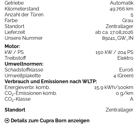
Getriebe
Automatik
Kilometerstand
49.766 km
Anzahl der Türen
5
Farbe
Grau
Standort
Zentrallager
Lieferzeit
ab ca. 17.08.2026
Unsere Nummer
89241_GW_IN
Motor:
kW / PS
150 kW / 204 PS
Treibstoff
Elektro
Umweltnormen:
Schadstoffklasse
Euro6
Umweltplakette
4 (Green)
Verbrauch und Emissionen nach WLTP:
Energieverbr. komb.
15,9 kWh/100km
CO
-Emissionen komb.
0 g/km
2
CO
-Klasse
A
2
Standort
Zentrallager
Details zum Cupra Born anzeigen