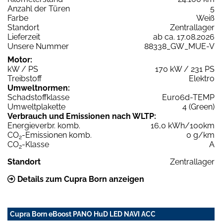
Anzahl der Türen
5
Farbe
Weiß
Standort
Zentrallager
Lieferzeit
ab ca. 17.08.2026
Unsere Nummer
88338_GW_MUE-V
Motor:
kW / PS
170 kW / 231 PS
Treibstoff
Elektro
Umweltnormen:
Schadstoffklasse
Euro6d-TEMP
Umweltplakette
4 (Green)
Verbrauch und Emissionen nach WLTP:
Energieverbr. komb.
16,0 kWh/100km
CO
-Emissionen komb.
0 g/km
2
CO
-Klasse
A
2
Standort
Zentrallager
Details zum Cupra Born anzeigen
Cupra Born eBoost PANO HuD LED NAVI ACC