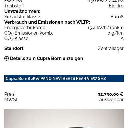
kW / PS
150 kW / 204 PS
Treibstoff
Elektro
Umweltnormen:
Schadstoffklasse
Euro6
Verbrauch und Emissionen nach WLTP:
Energieverbr. komb.
15,4 kWh/100km
CO
-Emissionen komb.
0 g/km
2
CO
-Klasse
A
2
Standort
Zentrallager
Details zum Cupra Born anzeigen
Cupra Born 62KW PANO NAVI BEATS REAR VIEW SHZ
Preis:
32.730,00 €
MWSt:
ausweisbar