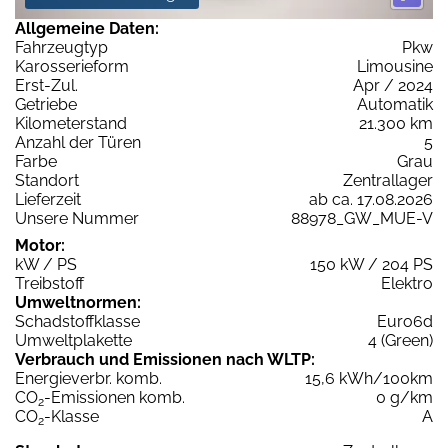
Allgemeine Daten:
Fahrzeugtyp
Pkw
Karosserieform
Limousine
Erst-Zul.
Apr / 2024
Getriebe
Automatik
Kilometerstand
21.300 km
Anzahl der Türen
5
Farbe
Grau
Standort
Zentrallager
Lieferzeit
ab ca. 17.08.2026
Unsere Nummer
88978_GW_MUE-V
Motor:
kW / PS
150 kW / 204 PS
Treibstoff
Elektro
Umweltnormen:
Schadstoffklasse
Euro6d
Umweltplakette
4 (Green)
Verbrauch und Emissionen nach WLTP:
Energieverbr. komb.
15,6 kWh/100km
CO
-Emissionen komb.
0 g/km
2
CO
-Klasse
A
2