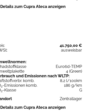
Details zum Cupra Ateca anzeigen
eis:
41.750,00 €
WSt:
ausweisbar
mweltnormen:
hadstoffklasse
Euro6d-TEMP
weltplakette
4 (Green)
rbrauch und Emissionen nach WLTP:
aftstoffverbr. komb.
8,2 l/100km
O
-Emissionen komb.
186 g/km
2
O
-Klasse
G
2
andort
Zentrallager
Details zum Cupra Ateca anzeigen