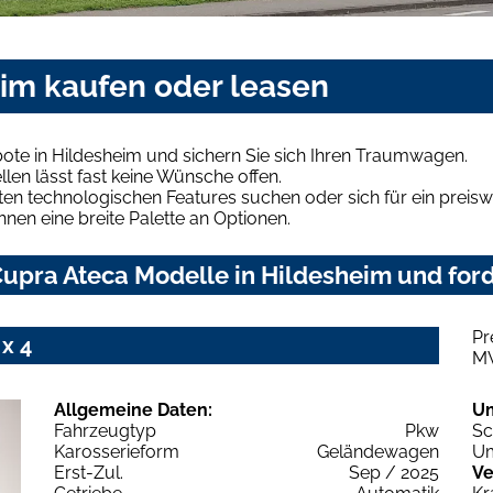
eim kaufen oder leasen
ote in Hildesheim und sichern Sie sich Ihren Traumwagen.
len lässt fast keine Wünsche offen.
en technologischen Features suchen oder sich für ein preiswe
hnen eine breite Palette an Optionen.
upra Ateca Modelle in Hildesheim und ford
Pr
x 4
M
Allgemeine Daten:
U
Fahrzeugtyp
Pkw
Sc
Karosserieform
Geländewagen
Um
Erst-Zul.
Sep / 2025
Ve