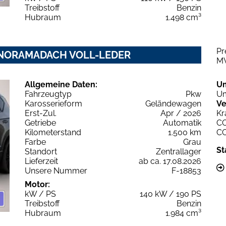
Treibstoff
Benzin
Hubraum
1.498 cm³
Pr
 PANORAMADACH VOLL-LEDER
M
Allgemeine Daten:
U
Fahrzeugtyp
Pkw
Um
Karosserieform
Geländewagen
Ve
Erst-Zul.
Apr / 2026
Kr
Getriebe
Automatik
C
Kilometerstand
1.500 km
C
Farbe
Grau
St
Standort
Zentrallager
Lieferzeit
ab ca. 17.08.2026
Unsere Nummer
F-18853
Motor:
kW / PS
140 kW / 190 PS
Treibstoff
Benzin
Hubraum
1.984 cm³