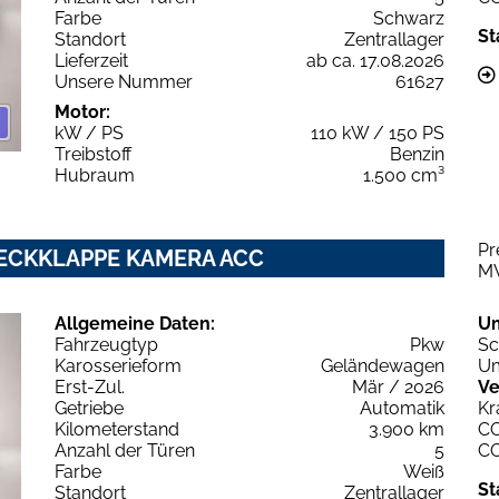
Farbe
Schwarz
St
Standort
Zentrallager
Lieferzeit
ab ca. 17.08.2026
Unsere Nummer
61627
Motor:
kW / PS
110 kW / 150 PS
Treibstoff
Benzin
Hubraum
1.500 cm³
Pr
.HECKKLAPPE KAMERA ACC
M
Allgemeine Daten:
U
Fahrzeugtyp
Pkw
Sc
Karosserieform
Geländewagen
Um
Erst-Zul.
Mär / 2026
Ve
Getriebe
Automatik
Kr
Kilometerstand
3.900 km
C
Anzahl der Türen
5
C
Farbe
Weiß
St
Standort
Zentrallager