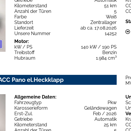
Getriebe
Automatik
Kr
Kilometerstand
51 km
C
Anzahl der Türen
5
C
Farbe
Weiß
St
Standort
Zentrallager
Lieferzeit
ab ca. 17.08.2026
Unsere Nummer
14252
Motor:
kW / PS
140 kW / 190 PS
Treibstoff
Benzin
Hubraum
1.984 cm³
Pr
 ACC Pano el.Heckklapp
M
Allgemeine Daten:
U
Fahrzeugtyp
Pkw
Sc
Karosserieform
Geländewagen
Um
Erst-Zul.
Feb / 2026
Ve
Getriebe
Automatik
Kr
Kilometerstand
25 km
C
Anzahl der Türen
5
C