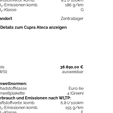
aftstoffverbr. komb.
8,2 l/100km
O
-Emissionen komb.
186 g/km
2
O
-Klasse
G
2
andort
Zentrallager
Details zum Cupra Ateca anzeigen
eis:
38.890,00 €
WSt:
ausweisbar
mweltnormen:
hadstoffklasse
Euro 6e
weltplakette
4 (Green)
rbrauch und Emissionen nach WLTP:
aftstoffverbr. komb.
6,8 l/100km
O
-Emissionen komb.
155 g/km
2
O
-Klasse
E