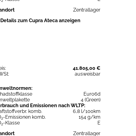
2
andort
Zentrallager
Details zum Cupra Ateca anzeigen
eis:
41.805,00 €
WSt:
ausweisbar
mweltnormen:
hadstoffklasse
Euro6d
weltplakette
4 (Green)
rbrauch und Emissionen nach WLTP:
aftstoffverbr. komb.
6,8 l/100km
O
-Emissionen komb.
154 g/km
2
O
-Klasse
E
2
andort
Zentrallager