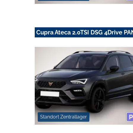
Cupra Ateca 2.0TSI DSG 4Drive
Standort Zentrallager