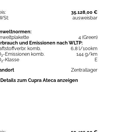
eis:
35.128,00 €
WSt:
ausweisbar
mweltnormen:
weltplakette
4 (Green)
rbrauch und Emissionen nach WLTP:
aftstoffverbr. komb.
6,8 l/100km
O
-Emissionen komb.
144 g/km
2
O
-Klasse
E
2
andort
Zentrallager
Details zum Cupra Ateca anzeigen