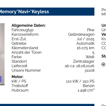
Pr
*Memory*Navi+*Keyless
M
Allgemeine Daten:
U
Fahrzeugtyp
Pkw
Um
Karosserieform
Geländewagen
Ve
Erst-Zul.
Jul / 2025
Kr
Getriebe
Automatik
C
Kilometerstand
16.075 km
C
Anzahl der Türen
5
St
Farbe
Weiß
Standort
Zentrallager
Lieferzeit
ab ca. 18.08.2026
Unsere Nummer
31108
Motor:
kW / PS
110 kW / 150 PS
Treibstoff
Benzin
Hubraum
1.498 cm³