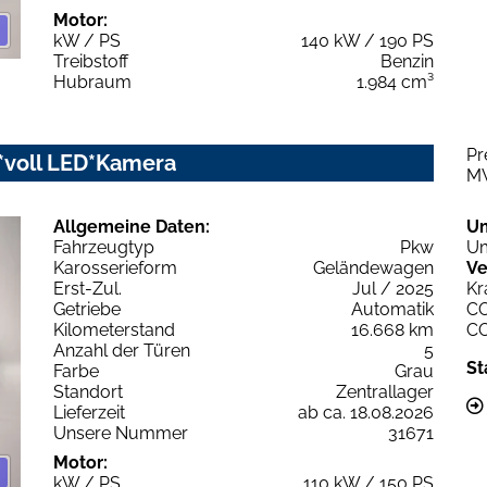
Motor:
kW / PS
140 kW / 190 PS
Treibstoff
Benzin
Hubraum
1.984 cm³
Pr
y*voll LED*Kamera
M
Allgemeine Daten:
U
Fahrzeugtyp
Pkw
Um
Karosserieform
Geländewagen
Ve
Erst-Zul.
Jul / 2025
Kr
Getriebe
Automatik
C
Kilometerstand
16.668 km
C
Anzahl der Türen
5
St
Farbe
Grau
Standort
Zentrallager
Lieferzeit
ab ca. 18.08.2026
Unsere Nummer
31671
Motor:
kW / PS
110 kW / 150 PS