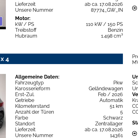
Lieferzeit
ab ca. 17.08.2026
Unsere Nummer
87774_GW_IN
Motor:
kW / PS
110 kW / 150 PS
Treibstoff
Benzin
Hubraum
1.498 cm³
Pr
x 4
M
Allgemeine Daten:
U
Fahrzeugtyp
Pkw
Sc
Karosserieform
Geländewagen
Um
Erst-Zul.
Feb / 2026
Ve
Getriebe
Automatik
Kr
Kilometerstand
51 km
C
Anzahl der Türen
5
C
Farbe
Schwarz
St
Standort
Zentrallager
Lieferzeit
ab ca. 17.08.2026
Unsere Nummer
14361