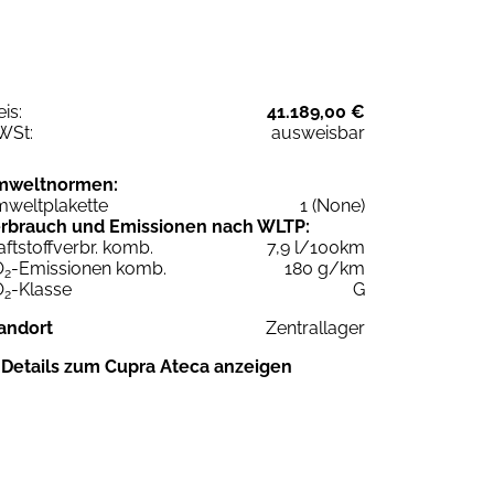
eis:
41.189,00 €
WSt:
ausweisbar
mweltnormen:
weltplakette
1 (None)
rbrauch und Emissionen nach WLTP:
aftstoffverbr. komb.
7,9 l/100km
O
-Emissionen komb.
180 g/km
2
O
-Klasse
G
2
andort
Zentrallager
Details zum Cupra Ateca anzeigen