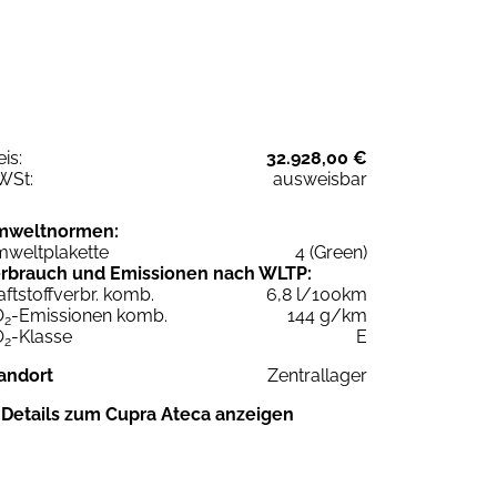
eis:
32.928,00 €
WSt:
ausweisbar
mweltnormen:
weltplakette
4 (Green)
rbrauch und Emissionen nach WLTP:
aftstoffverbr. komb.
6,8 l/100km
O
-Emissionen komb.
144 g/km
2
O
-Klasse
E
2
andort
Zentrallager
Details zum Cupra Ateca anzeigen