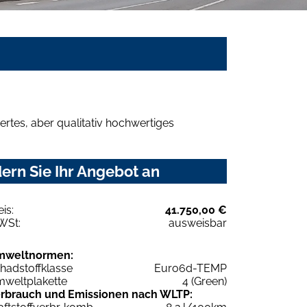
rtes, aber qualitativ hochwertiges
ern Sie Ihr Angebot an
eis:
41.750,00 €
WSt:
ausweisbar
mweltnormen:
hadstoffklasse
Euro6d-TEMP
weltplakette
4 (Green)
rbrauch und Emissionen nach WLTP: