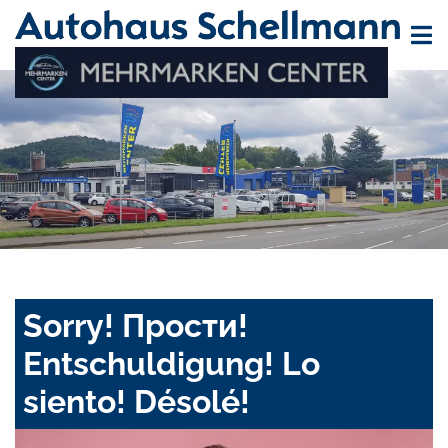
Sorry! Прости!
Entschuldigung! Lo
siento! Désolé!