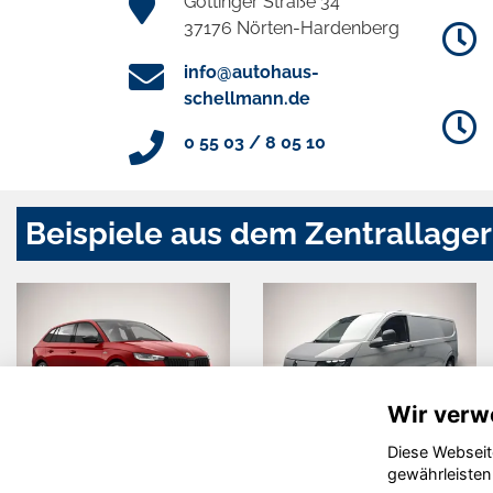
Göttinger Straße 34
37176 Nörten-Hardenberg
info@autohaus-
schellmann.de
0 55 03 / 8 05 10
Beispiele aus dem Zentrallager
Wir verw
Diese Webseit
Skoda Scala
Volkswagen
gewährleisten
T7