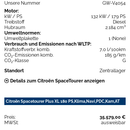
Unsere Nummer
GW-V4054
Motor:
kW / PS
132 kW / 179 PS
Treibstoff
Diesel
Hubraum
2.184 cm³
Umweltnormen:
Umweltplakette
1 (None)
Verbrauch und Emissionen nach WLTP:
Kraftstoffverbr. komb.
7,0 l/100km
CO
-Emissionen komb.
185 g/km
2
CO
-Klasse
G
2
Standort
Zentrallager
Details zum Citroën SpaceTourer anzeigen
Citroën Spacetourer Plus XL 180 PS,Klima,Navi,PDC,Kam,AT
Preis:
35.579,00 €
MWSt:
ausweisbar