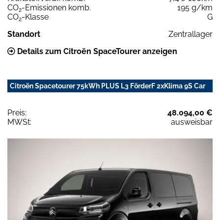
CO
-Emissionen komb.
195 g/km
2
CO
-Klasse
G
2
Standort
Zentrallager
Details zum Citroën SpaceTourer anzeigen
Citroën Spacetourer 75kWh PLUS L3 FörderF 2xKlima 9S Car
Preis:
48.094,00 €
MWSt:
ausweisbar