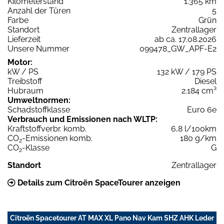
Kilometerstand
1.365 km
Anzahl der Türen
5
Farbe
Grün
Standort
Zentrallager
Lieferzeit
ab ca. 17.08.2026
Unsere Nummer
099478_GW_APF-E2
Motor:
kW / PS
132 kW / 179 PS
Treibstoff
Diesel
Hubraum
2.184 cm³
Umweltnormen:
Schadstoffklasse
Euro 6e
Verbrauch und Emissionen nach WLTP:
Kraftstoffverbr. komb.
6,8 l/100km
CO
-Emissionen komb.
180 g/km
2
CO
-Klasse
G
2
Standort
Zentrallager
Details zum Citroën SpaceTourer anzeigen
Citroën Spacetourer AT MAX XL Pano Nav Kam SHZ AHK Leder