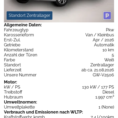
Standort Zentrallager
Allgemeine Daten:
Fahrzeugtyp
Pkw
Karosserieform
Van / Kleinbus
Erst-Zul.
Apr / 2026
Getriebe
Automatik
Kilometerstand
10 km
Anzahl der Türen
5
Farbe
Weiß
Standort
Zentrallager
Lieferzeit
ab ca. 21.08.2026
Unsere Nummer
GW-V2506
Motor:
kW / PS
130 kW / 177 PS
Treibstoff
Diesel
Hubraum
1.997 cm³
Umweltnormen:
Umweltplakette
1 (None)
Verbrauch und Emissionen nach WLTP:
Kraftstoffverbr. komb.
7,4 l/100km