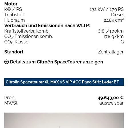
Motor:
kW / PS
132 kW / 179 PS
Treibstoff
Diesel
Hubraum
2.184 cm³
Verbrauch und Emissionen nach WLTP:
Kraftstoffverbr. komb.
6,8 l/100km
CO
-Emissionen komb.
178 g/km
2
CO
-Klasse
G
2
Standort
Zentrallager
Details zum Citroën SpaceTourer anzeigen
Citroën Spacetourer XL MAX 6S VIP ACC Pano StHz Leder BT
Preis:
49.643,00 €
MWSt:
ausweisbar