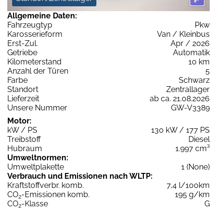
Allgemeine Daten:
Fahrzeugtyp
Pkw
Karosserieform
Van / Kleinbus
Erst-Zul.
Apr / 2026
Getriebe
Automatik
Kilometerstand
10 km
Anzahl der Türen
5
Farbe
Schwarz
Standort
Zentrallager
Lieferzeit
ab ca. 21.08.2026
Unsere Nummer
GW-V3389
Motor:
kW / PS
130 kW / 177 PS
Treibstoff
Diesel
Hubraum
1.997 cm³
Umweltnormen:
Umweltplakette
1 (None)
Verbrauch und Emissionen nach WLTP:
Kraftstoffverbr. komb.
7,4 l/100km
CO
-Emissionen komb.
195 g/km
2
CO
-Klasse
G
2