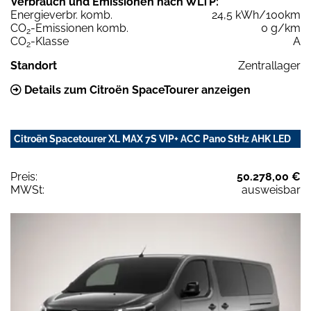
Verbrauch und Emissionen nach WLTP:
Energieverbr. komb.
24,5 kWh/100km
CO
-Emissionen komb.
0 g/km
2
CO
-Klasse
A
2
Standort
Zentrallager
Details zum Citroën SpaceTourer anzeigen
Citroën Spacetourer XL MAX 7S VIP+ ACC Pano StHz AHK LED
Preis:
50.278,00 €
MWSt:
ausweisbar