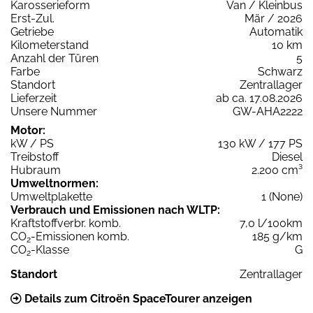
Karosserieform
Van / Kleinbus
Erst-Zul.
Mär / 2026
Getriebe
Automatik
Kilometerstand
10 km
Anzahl der Türen
5
Farbe
Schwarz
Standort
Zentrallager
Lieferzeit
ab ca. 17.08.2026
Unsere Nummer
GW-AHA2222
Motor:
kW / PS
130 kW / 177 PS
Treibstoff
Diesel
Hubraum
2.200 cm³
Umweltnormen:
Umweltplakette
1 (None)
Verbrauch und Emissionen nach WLTP:
Kraftstoffverbr. komb.
7,0 l/100km
CO
-Emissionen komb.
185 g/km
2
CO
-Klasse
G
2
Standort
Zentrallager
Details zum Citroën SpaceTourer anzeigen