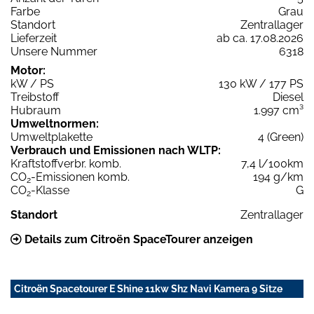
Farbe
Grau
Standort
Zentrallager
Lieferzeit
ab ca. 17.08.2026
Unsere Nummer
6318
Motor:
kW / PS
130 kW / 177 PS
Treibstoff
Diesel
Hubraum
1.997 cm³
Umweltnormen:
Umweltplakette
4 (Green)
Verbrauch und Emissionen nach WLTP:
Kraftstoffverbr. komb.
7,4 l/100km
CO
-Emissionen komb.
194 g/km
2
CO
-Klasse
G
2
Standort
Zentrallager
Details zum Citroën SpaceTourer anzeigen
Citroën Spacetourer E Shine 11kw Shz Navi Kamera 9 Sitze