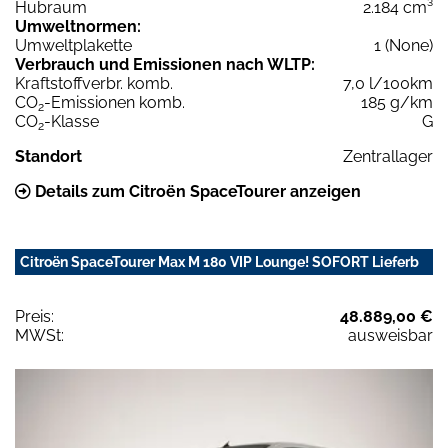
Hubraum
2.184 cm³
Umweltnormen:
Umweltplakette
1 (None)
Verbrauch und Emissionen nach WLTP:
Kraftstoffverbr. komb.
7,0 l/100km
CO
-Emissionen komb.
185 g/km
2
CO
-Klasse
G
2
Standort
Zentrallager
Details zum Citroën SpaceTourer anzeigen
Citroën SpaceTourer Max M 180 VIP Lounge! SOFORT Lieferb
Preis:
48.889,00 €
MWSt:
ausweisbar