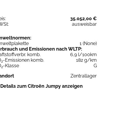
eis:
35.052,00 €
WSt:
ausweisbar
mweltnormen:
weltplakette
1 (None)
rbrauch und Emissionen nach WLTP:
aftstoffverbr. komb.
6,9 l/100km
O
-Emissionen komb.
182 g/km
2
O
-Klasse
G
2
andort
Zentrallager
Details zum Citroën Jumpy anzeigen