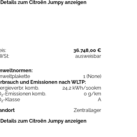
Details zum Citroën Jumpy anzeigen
eis:
36.748,00 €
WSt:
ausweisbar
mweltnormen:
weltplakette
1 (None)
rbrauch und Emissionen nach WLTP:
ergieverbr. komb.
24,2 kWh/100km
O
-Emissionen komb.
0 g/km
2
O
-Klasse
A
2
andort
Zentrallager
Details zum Citroën Jumpy anzeigen