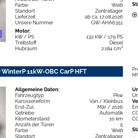
St
Farbe
Weiß
Standort
Zentrallager
Lieferzeit
ab ca. 17.08.2026
Unsere Nummer
GW-AHA6351
Motor:
kW / PS
132 kW / 179 PS
Treibstoff
Diesel
Hubraum
2.184 cm³
Pr
 WinterP 11kW-OBC CarP HFT
M
Allgemeine Daten:
U
Fahrzeugtyp
Pkw
Um
Karosserieform
Van / Kleinbus
Ve
Erst-Zul.
Mär / 2026
En
Getriebe
Automatik
C
Kilometerstand
10 km
C
Anzahl der Türen
5
St
Farbe
Weiß
Standort
Zentrallager