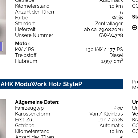
Getriebe
Automatik
C
Kilometerstand
10 km
C
Anzahl der Türen
5
St
Farbe
Weiß
Standort
Zentrallager
Lieferzeit
ab ca. 29.08.2026
Unsere Nummer
GW-V4728
Motor:
kW / PS
130 kW / 177 PS
Treibstoff
Diesel
Hubraum
1.997 cm³
Pr
m AHK ModuWork Holz StyleP
M
Allgemeine Daten:
U
Fahrzeugtyp
Pkw
Um
Karosserieform
Van / Kleinbus
Ve
Erst-Zul.
Jan / 2026
Kr
Getriebe
Automatik
C
Kilometerstand
10 km
C
Anzahl der Türen
5