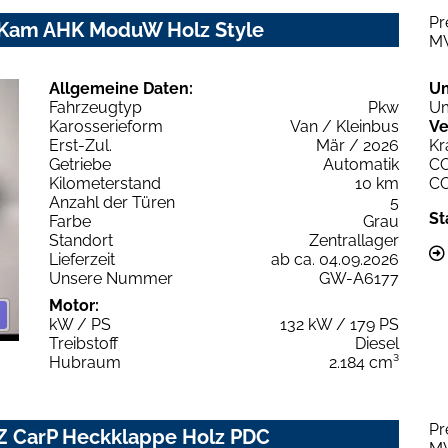
Pr
P Kam AHK ModuW Holz Style
M
Allgemeine Daten:
U
Fahrzeugtyp
Pkw
Um
Karosserieform
Van / Kleinbus
Ve
Erst-Zul.
Mär / 2026
Kr
Getriebe
Automatik
C
Kilometerstand
10 km
C
Anzahl der Türen
5
St
Farbe
Grau
Standort
Zentrallager
Lieferzeit
ab ca. 04.09.2026
Unsere Nummer
GW-A6177
Motor:
kW / PS
132 kW / 179 PS
Treibstoff
Diesel
Hubraum
2.184 cm³
Pr
Z CarP Heckklappe Holz PDC