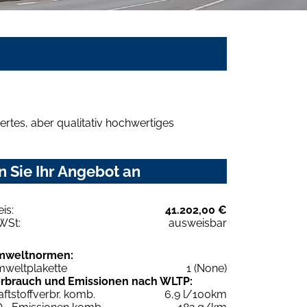
rtes, aber qualitativ hochwertiges
 Sie Ihr Angebot an
eis:
41.202,00 €
WSt:
ausweisbar
mweltnormen:
weltplakette
1 (None)
rbrauch und Emissionen nach WLTP:
aftstoffverbr. komb.
6,9 l/100km