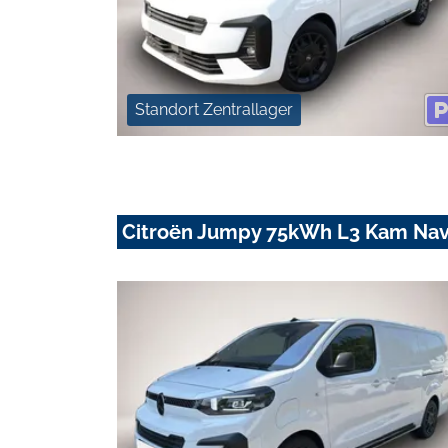
Standort Zentrallager
Citroën Jumpy 75kWh L3 Kam Nav