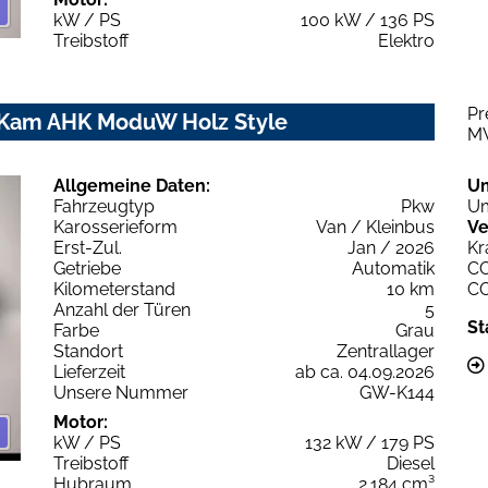
kW / PS
100 kW / 136 PS
Treibstoff
Elektro
Pr
P Kam AHK ModuW Holz Style
M
Allgemeine Daten:
U
Fahrzeugtyp
Pkw
Um
Karosserieform
Van / Kleinbus
Ve
Erst-Zul.
Jan / 2026
Kr
Getriebe
Automatik
C
Kilometerstand
10 km
C
Anzahl der Türen
5
St
Farbe
Grau
Standort
Zentrallager
Lieferzeit
ab ca. 04.09.2026
Unsere Nummer
GW-K144
Motor:
kW / PS
132 kW / 179 PS
Treibstoff
Diesel
Hubraum
2.184 cm³