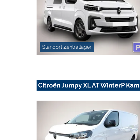
Standort Zentrallager
Citroën Jumpy XL AT WinterP Ka