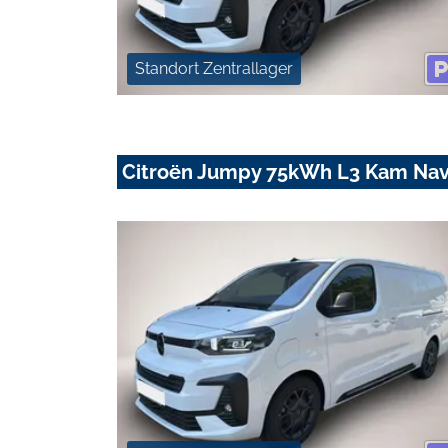
Standort Zentrallager
Citroën Jumpy 75kWh L3 Kam Nav