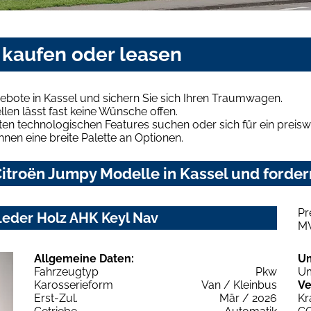
 kaufen oder leasen
bote in Kassel und sichern Sie sich Ihren Traumwagen.
len lässt fast keine Wünsche offen.
en technologischen Features suchen oder sich für ein preiswe
hnen eine breite Palette an Optionen.
itroën Jumpy Modelle in Kassel und fordern
Pr
eder Holz AHK Keyl Nav
M
Allgemeine Daten:
U
Fahrzeugtyp
Pkw
Um
Karosserieform
Van / Kleinbus
Ve
Erst-Zul.
Mär / 2026
Kr