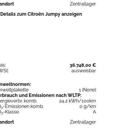
andort
Zentrallager
Details zum Citroën Jumpy anzeigen
eis:
36.748,00 €
WSt:
ausweisbar
mweltnormen:
weltplakette
1 (None)
rbrauch und Emissionen nach WLTP:
ergieverbr. komb.
24,2 kWh/100km
O
-Emissionen komb.
0 g/km
2
O
-Klasse
A
2
andort
Zentrallager