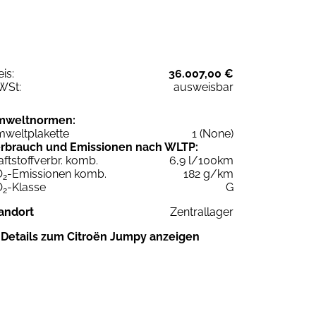
eis:
36.007,00 €
WSt:
ausweisbar
mweltnormen:
weltplakette
1 (None)
rbrauch und Emissionen nach WLTP:
aftstoffverbr. komb.
6,9 l/100km
O
-Emissionen komb.
182 g/km
2
O
-Klasse
G
2
andort
Zentrallager
Details zum Citroën Jumpy anzeigen