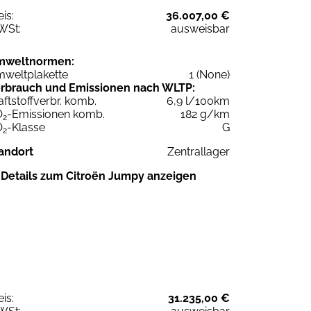
eis:
36.007,00 €
WSt:
ausweisbar
mweltnormen:
weltplakette
1 (None)
rbrauch und Emissionen nach WLTP:
aftstoffverbr. komb.
6,9 l/100km
O
-Emissionen komb.
182 g/km
2
O
-Klasse
G
2
andort
Zentrallager
Details zum Citroën Jumpy anzeigen
eis:
31.235,00 €