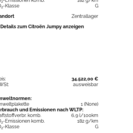
O
-Emissionen komb.
182 g/km
2
O
-Klasse
G
2
andort
Zentrallager
Details zum Citroën Jumpy anzeigen
eis:
34.522,00 €
WSt:
ausweisbar
mweltnormen:
weltplakette
1 (None)
rbrauch und Emissionen nach WLTP:
aftstoffverbr. komb.
6,9 l/100km
O
-Emissionen komb.
182 g/km
2
O
-Klasse
G
2