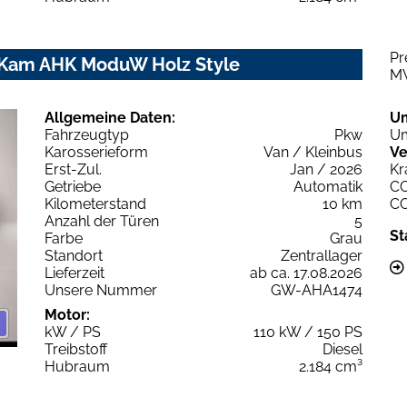
Pr
P Kam AHK ModuW Holz Style
M
Allgemeine Daten:
U
Fahrzeugtyp
Pkw
Um
Karosserieform
Van / Kleinbus
Ve
Erst-Zul.
Jan / 2026
Kr
Getriebe
Automatik
C
Kilometerstand
10 km
C
Anzahl der Türen
5
St
Farbe
Grau
Standort
Zentrallager
Lieferzeit
ab ca. 17.08.2026
Unsere Nummer
GW-AHA1474
Motor:
kW / PS
110 kW / 150 PS
Treibstoff
Diesel
Hubraum
2.184 cm³