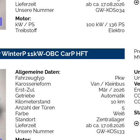
Lieferzeit
ab ca. 17.08.2026
Unsere Nummer
GW-KOS034
Motor:
kW / PS
100 kW / 136 PS
Treibstoff
Elektro
Pr
 WinterP 11kW-OBC CarP HFT
M
Allgemeine Daten:
U
Fahrzeugtyp
Pkw
Um
Karosserieform
Van / Kleinbus
Ve
Erst-Zul.
Mär / 2026
En
Getriebe
Automatik
C
Kilometerstand
10 km
C
Anzahl der Türen
5
St
Farbe
Weiß
Standort
Zentrallager
Lieferzeit
ab ca. 17.08.2026
Unsere Nummer
GW-KOS133
Motor: