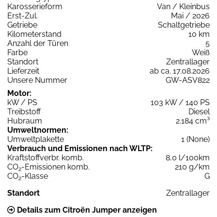
Karosserieform
Van / Kleinbus
Erst-Zul.
Mai / 2026
Getriebe
Schaltgetriebe
Kilometerstand
10 km
Anzahl der Türen
5
Farbe
Weiß
Standort
Zentrallager
Lieferzeit
ab ca. 17.08.2026
Unsere Nummer
GW-ASV822
Motor:
kW / PS
103 kW / 140 PS
Treibstoff
Diesel
Hubraum
2.184 cm³
Umweltnormen:
Umweltplakette
1 (None)
Verbrauch und Emissionen nach WLTP:
Kraftstoffverbr. komb.
8,0 l/100km
CO
-Emissionen komb.
210 g/km
2
CO
-Klasse
G
2
Standort
Zentrallager
Details zum Citroën Jumper anzeigen