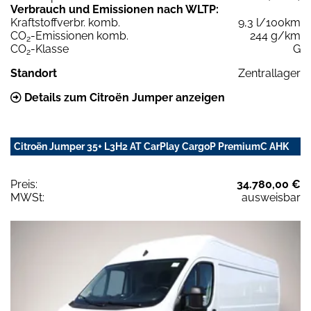
Verbrauch und Emissionen nach WLTP:
Kraftstoffverbr. komb.
9,3 l/100km
CO
-Emissionen komb.
244 g/km
2
CO
-Klasse
G
2
Standort
Zentrallager
Details zum Citroën Jumper anzeigen
Citroën Jumper 35+ L3H2 AT CarPlay CargoP PremiumC AHK
Preis:
34.780,00 €
MWSt:
ausweisbar