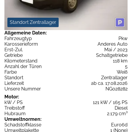
Standort Zentrallager
Allgemeine Daten:
Fahrzeugtyp
Pkw
Karosserieform
Anderes Auto
Erst-Zul.
Mai / 2023
Getriebe
Schaltgetriebe
Kilometerstand
118 km
Anzahl der Türen
5
Farbe
Weiß
Standort
Zentrallager
Lieferzeit
ab ca. 17.08.2026
Unsere Nummer
NG028282
Motor:
kW / PS
121 kW / 165 PS
Treibstoff
Diesel
Hubraum
2.179 cm³
Umweltnormen:
Schadstoffklasse
Euro6d
Umweltplakette
1 (None)