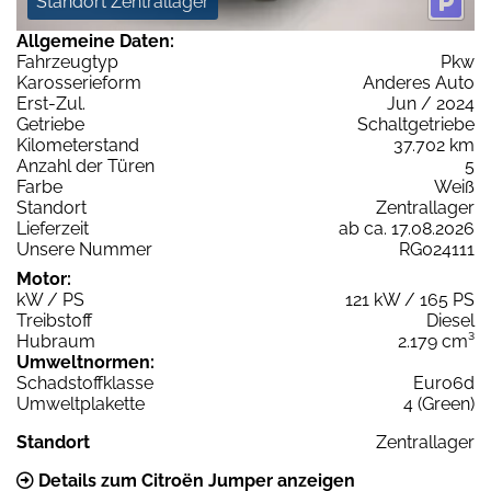
Standort Zentrallager
Allgemeine Daten:
Fahrzeugtyp
Pkw
Karosserieform
Anderes Auto
Erst-Zul.
Jun / 2024
Getriebe
Schaltgetriebe
Kilometerstand
37.702 km
Anzahl der Türen
5
Farbe
Weiß
Standort
Zentrallager
Lieferzeit
ab ca. 17.08.2026
Unsere Nummer
RG024111
Motor:
kW / PS
121 kW / 165 PS
Treibstoff
Diesel
Hubraum
2.179 cm³
Umweltnormen:
Schadstoffklasse
Euro6d
Umweltplakette
4 (Green)
Standort
Zentrallager
Details zum Citroën Jumper anzeigen