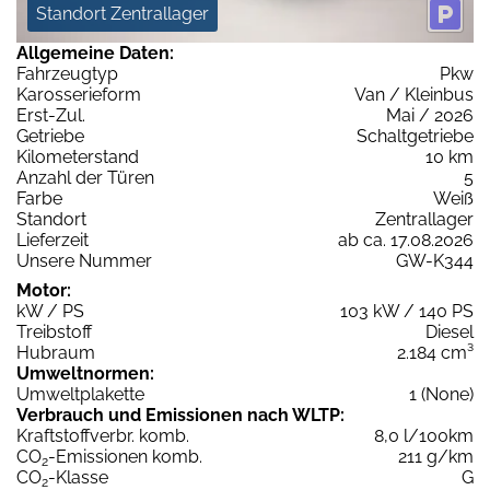
Standort Zentrallager
Allgemeine Daten:
Fahrzeugtyp
Pkw
Karosserieform
Van / Kleinbus
Erst-Zul.
Mai / 2026
Getriebe
Schaltgetriebe
Kilometerstand
10 km
Anzahl der Türen
5
Farbe
Weiß
Standort
Zentrallager
Lieferzeit
ab ca. 17.08.2026
Unsere Nummer
GW-K344
Motor:
kW / PS
103 kW / 140 PS
Treibstoff
Diesel
Hubraum
2.184 cm³
Umweltnormen:
Umweltplakette
1 (None)
Verbrauch und Emissionen nach WLTP:
Kraftstoffverbr. komb.
8,0 l/100km
CO
-Emissionen komb.
211 g/km
2
CO
-Klasse
G
2