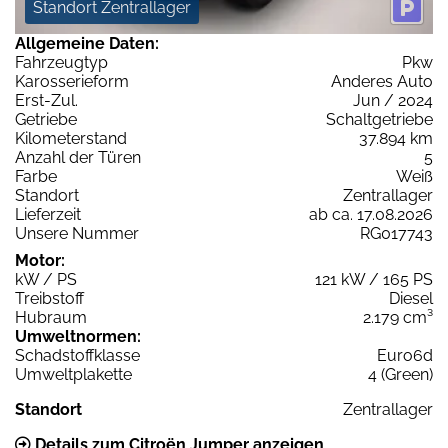
Standort Zentrallager
Allgemeine Daten:
Fahrzeugtyp
Pkw
Karosserieform
Anderes Auto
Erst-Zul.
Jun / 2024
Getriebe
Schaltgetriebe
Kilometerstand
37.894 km
Anzahl der Türen
5
Farbe
Weiß
Standort
Zentrallager
Lieferzeit
ab ca. 17.08.2026
Unsere Nummer
RG017743
Motor:
kW / PS
121 kW / 165 PS
Treibstoff
Diesel
Hubraum
2.179 cm³
Umweltnormen:
Schadstoffklasse
Euro6d
Umweltplakette
4 (Green)
Standort
Zentrallager
Details zum Citroën Jumper anzeigen