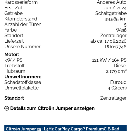
Karosserieform
Anderes Auto
Erst-Zul.
Jun / 2024
Getriebe
Schaltgetriebe
Kilometerstand
39.985 km
Anzahl der Türen
5
Farbe
Weiß
Standort
Zentrallager
Lieferzeit
ab ca. 17.08.2026
Unsere Nummer
RG017746
Motor:
kW / PS
121 kW / 165 PS
Treibstoff
Diesel
Hubraum
2.179 cm³
Umweltnormen:
Schadstoffklasse
Euro6d
Umweltplakette
4 (Green)
Standort
Zentrallager
Details zum Citroën Jumper anzeigen
Citroën Jumper 35+ L4H2 CarPlay CargoP PremiumC E-Rad