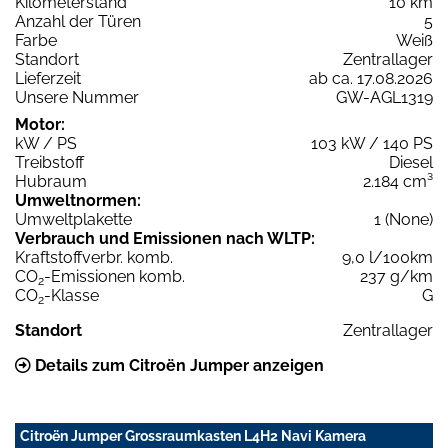
Kilometerstand
10 km
Anzahl der Türen
5
Farbe
Weiß
Standort
Zentrallager
Lieferzeit
ab ca. 17.08.2026
Unsere Nummer
GW-AGL1319
Motor:
kW / PS
103 kW / 140 PS
Treibstoff
Diesel
Hubraum
2.184 cm³
Umweltnormen:
Umweltplakette
1 (None)
Verbrauch und Emissionen nach WLTP:
Kraftstoffverbr. komb.
9,0 l/100km
CO
-Emissionen komb.
237 g/km
2
CO
-Klasse
G
2
Standort
Zentrallager
Details zum Citroën Jumper anzeigen
Citroën Jumper Grossraumkasten L4H2 Navi Kamera