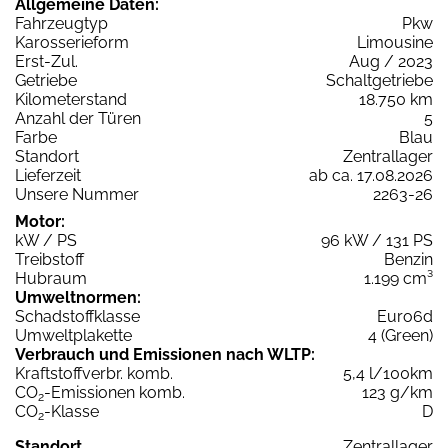
Allgemeine Daten:
Fahrzeugtyp
Pkw
Karosserieform
Limousine
Erst-Zul.
Aug / 2023
Getriebe
Schaltgetriebe
Kilometerstand
18.750 km
Anzahl der Türen
5
Farbe
Blau
Standort
Zentrallager
Lieferzeit
ab ca. 17.08.2026
Unsere Nummer
2263-26
Motor:
kW / PS
96 kW / 131 PS
Treibstoff
Benzin
Hubraum
1.199 cm³
Umweltnormen:
Schadstoffklasse
Euro6d
Umweltplakette
4 (Green)
Verbrauch und Emissionen nach WLTP:
Kraftstoffverbr. komb.
5,4 l/100km
CO
-Emissionen komb.
123 g/km
2
CO
-Klasse
D
2
Standort
Zentrallager