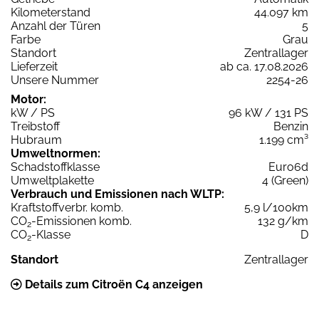
Kilometerstand
44.097 km
Anzahl der Türen
5
Farbe
Grau
Standort
Zentrallager
Lieferzeit
ab ca. 17.08.2026
Unsere Nummer
2254-26
Motor:
kW / PS
96 kW / 131 PS
Treibstoff
Benzin
Hubraum
1.199 cm³
Umweltnormen:
Schadstoffklasse
Euro6d
Umweltplakette
4 (Green)
Verbrauch und Emissionen nach WLTP:
Kraftstoffverbr. komb.
5,9 l/100km
CO
-Emissionen komb.
132 g/km
2
CO
-Klasse
D
2
Standort
Zentrallager
Details zum Citroën C4 anzeigen