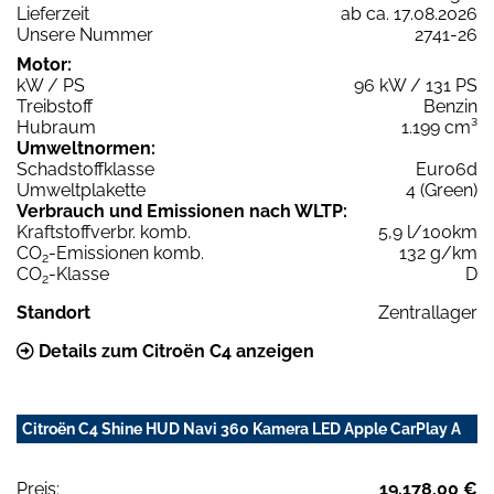
Lieferzeit
ab ca. 17.08.2026
Unsere Nummer
2741-26
Motor:
kW / PS
96 kW / 131 PS
Treibstoff
Benzin
Hubraum
1.199 cm³
Umweltnormen:
Schadstoffklasse
Euro6d
Umweltplakette
4 (Green)
Verbrauch und Emissionen nach WLTP:
Kraftstoffverbr. komb.
5,9 l/100km
CO
-Emissionen komb.
132 g/km
2
CO
-Klasse
D
2
Standort
Zentrallager
Details zum Citroën C4 anzeigen
Citroën C4 Shine HUD Navi 360 Kamera LED Apple CarPlay A
Preis:
19.178,00 €