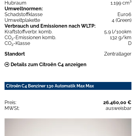
Hubraum
1.199 cm³
Umweltnormen:
Schadstoffklasse
Euro6
Umweltplakette
4 (Green)
Verbrauch und Emissionen nach WLTP:
Kraftstoffverbr. komb.
5,9 l/100km
CO
-Emissionen komb.
132 g/km
2
CO
-Klasse
D
2
Standort
Zentrallager
Details zum Citroën C4 anzeigen
Citroën C4 Benziner 130 Automatik Max Max
Preis:
26.460,00 €
MWSt:
ausweisbar