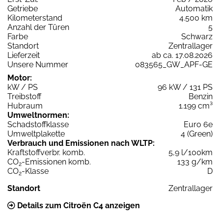
Getriebe
Automatik
Kilometerstand
4.500 km
Anzahl der Türen
5
Farbe
Schwarz
Standort
Zentrallager
Lieferzeit
ab ca. 17.08.2026
Unsere Nummer
083565_GW_APF-GE
Motor:
kW / PS
96 kW / 131 PS
Treibstoff
Benzin
Hubraum
1.199 cm³
Umweltnormen:
Schadstoffklasse
Euro 6e
Umweltplakette
4 (Green)
Verbrauch und Emissionen nach WLTP:
Kraftstoffverbr. komb.
5,9 l/100km
CO
-Emissionen komb.
133 g/km
2
CO
-Klasse
D
2
Standort
Zentrallager
Details zum Citroën C4 anzeigen