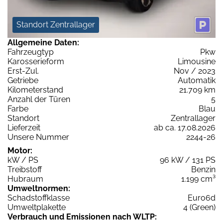
Standort Zentrallager
Allgemeine Daten:
Fahrzeugtyp
Pkw
Karosserieform
Limousine
Erst-Zul.
Nov / 2023
Getriebe
Automatik
Kilometerstand
21.709 km
Anzahl der Türen
5
Farbe
Blau
Standort
Zentrallager
Lieferzeit
ab ca. 17.08.2026
Unsere Nummer
2244-26
Motor:
kW / PS
96 kW / 131 PS
Treibstoff
Benzin
Hubraum
1.199 cm³
Umweltnormen:
Schadstoffklasse
Euro6d
Umweltplakette
4 (Green)
Verbrauch und Emissionen nach WLTP: