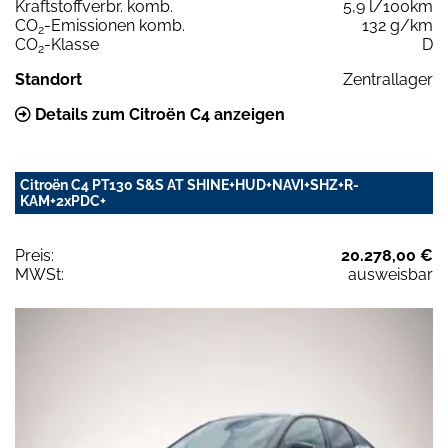
Kraftstoffverbr. komb.
5,9 l/100km
CO
-Emissionen komb.
132 g/km
2
CO
-Klasse
D
2
Standort
Zentrallager
Details zum Citroën C4 anzeigen
Citroën C4 PT130 S&S AT SHINE+HUD+NAVI+SHZ+R-
KAM+2xPDC+
Preis:
20.278,00 €
MWSt:
ausweisbar