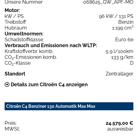
Unsere Nummer
068625_GW_APF-MO
Motor:
kW / PS
96 kW / 131 PS
Treibstoff
Benzin
Hubraum
1.199 cm³
Umweltnormen:
Schadstoffklasse
Euro 6e
Verbrauch und Emissionen nach WLTP:
Kraftstoffverbr. komb.
5,9 l/100km
CO
-Emissionen komb.
133 g/km
2
CO
-Klasse
D
2
Standort
Zentrallager
Details zum Citroën C4 anzeigen
Citroën C4 Benziner 130 Automatik Max Max
Preis:
24.579,00 €
MWSt:
ausweisbar