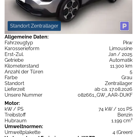
Standort Zentrallager
Allgemeine Daten:
Fahrzeugtyp
Pkw
Karosserieform
Limousine
Erst-Zul.
Jan / 2025
Getriebe
Automatik
Kilometerstand
11.300 km
Anzahl der Türen
5
Farbe
Grau
Standort
Zentrallager
Lieferzeit
ab ca. 17.08.2026
Unsere Nummer
082661_GW_AAR-DUKF
Motor:
kW / PS
74 kW / 101 PS
Treibstoff
Benzin
Hubraum
1.199 cm³
Umweltnormen:
Umweltplakette
4 (Green)