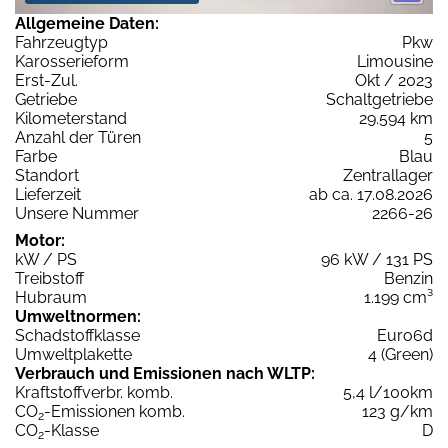
Allgemeine Daten:
Fahrzeugtyp
Pkw
Karosserieform
Limousine
Erst-Zul.
Okt / 2023
Getriebe
Schaltgetriebe
Kilometerstand
29.594 km
Anzahl der Türen
5
Farbe
Blau
Standort
Zentrallager
Lieferzeit
ab ca. 17.08.2026
Unsere Nummer
2266-26
Motor:
kW / PS
96 kW / 131 PS
Treibstoff
Benzin
Hubraum
1.199 cm³
Umweltnormen:
Schadstoffklasse
Euro6d
Umweltplakette
4 (Green)
Verbrauch und Emissionen nach WLTP:
Kraftstoffverbr. komb.
5,4 l/100km
CO
-Emissionen komb.
123 g/km
2
CO
-Klasse
D
2