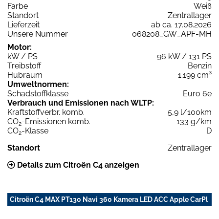
Farbe
Weiß
Standort
Zentrallager
Lieferzeit
ab ca. 17.08.2026
Unsere Nummer
068208_GW_APF-MH
Motor:
kW / PS
96 kW / 131 PS
Treibstoff
Benzin
Hubraum
1.199 cm³
Umweltnormen:
Schadstoffklasse
Euro 6e
Verbrauch und Emissionen nach WLTP:
Kraftstoffverbr. komb.
5,9 l/100km
CO
-Emissionen komb.
133 g/km
2
CO
-Klasse
D
2
Standort
Zentrallager
Details zum Citroën C4 anzeigen
Citroën C4 MAX PT130 Navi 360 Kamera LED ACC Apple CarPl