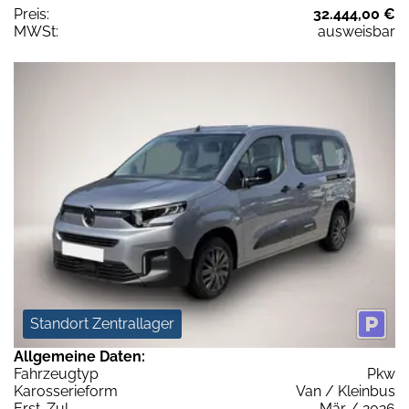
Preis:
32.444,00 €
MWSt:
ausweisbar
Standort Zentrallager
Allgemeine Daten:
Fahrzeugtyp
Pkw
Karosserieform
Van / Kleinbus
Erst-Zul.
Mär / 2026