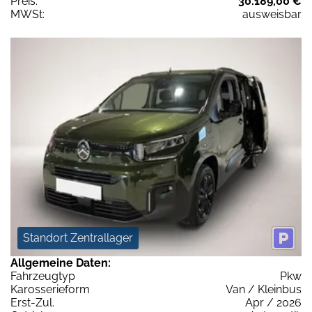
Preis:
30.189,00 €
MWSt:
ausweisbar
Standort Zentrallager
Allgemeine Daten:
Fahrzeugtyp
Pkw
Karosserieform
Van / Kleinbus
Erst-Zul.
Apr / 2026