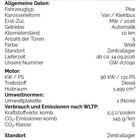
Allgemeine Daten:
Fahrzeugtyp
Pkw
Karosserieform
Van / Kleinbus
Erst-Zul.
Mär / 2026
Getriebe
Automatik
Kilometerstand
10 km
Anzahl der Türen
5
Farbe
Weiß
Standort
Zentrallager
Lieferzeit
ab ca. 14.09.2026
Unsere Nummer
GW-A7090
Motor:
kW / PS
96 kW / 131 PS
Treibstoff
Diesel
Hubraum
1.499 cm³
Umweltnormen:
Umweltplakette
1 (None)
Verbrauch und Emissionen nach WLTP:
Kraftstoffverbr. komb.
5,5 l/100km
CO
-Emissionen komb.
145 g/km
2
CO
-Klasse
E
2
Standort
Zentrallager