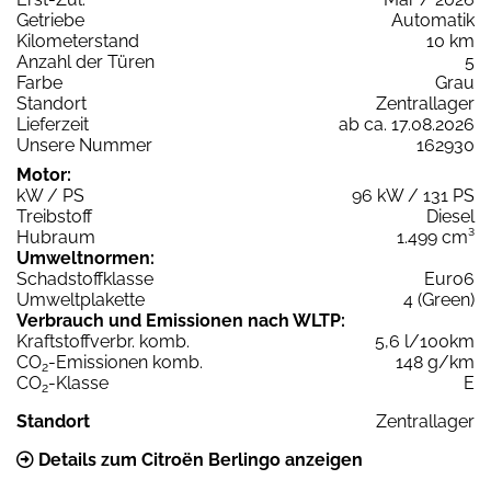
Getriebe
Automatik
Kilometerstand
10 km
Anzahl der Türen
5
Farbe
Grau
Standort
Zentrallager
Lieferzeit
ab ca. 17.08.2026
Unsere Nummer
162930
Motor:
kW / PS
96 kW / 131 PS
Treibstoff
Diesel
Hubraum
1.499 cm³
Umweltnormen:
Schadstoffklasse
Euro6
Umweltplakette
4 (Green)
Verbrauch und Emissionen nach WLTP:
Kraftstoffverbr. komb.
5,6 l/100km
CO
-Emissionen komb.
148 g/km
2
CO
-Klasse
E
2
Standort
Zentrallager
Details zum Citroën Berlingo anzeigen