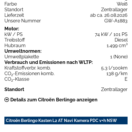
Farbe
Weiß
Standort
Zentrallager
Lieferzeit
ab ca. 26.08.2026
Unsere Nummer
GW-A1883
Motor:
kW / PS
74 kW / 101 PS
Treibstoff
Diesel
Hubraum
1.499 cm³
Umweltnormen:
Umweltplakette
1 (None)
Verbrauch und Emissionen nach WLTP:
Kraftstoffverbr. komb.
5,3 l/100km
CO
-Emissionen komb.
138 g/km
2
CO
-Klasse
E
2
Standort
Zentrallager
Details zum Citroën Berlingo anzeigen
Citroën Berlingo Kasten L2 AT Navi Kamera PDC v+h NSW