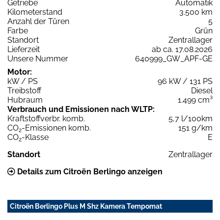
Getriebe
Automatik
Kilometerstand
3.500 km
Anzahl der Türen
5
Farbe
Grün
Standort
Zentrallager
Lieferzeit
ab ca. 17.08.2026
Unsere Nummer
640999_GW_APF-GE
Motor:
kW / PS
96 kW / 131 PS
Treibstoff
Diesel
Hubraum
1.499 cm³
Verbrauch und Emissionen nach WLTP:
Kraftstoffverbr. komb.
5,7 l/100km
CO
-Emissionen komb.
151 g/km
2
CO
-Klasse
E
2
Standort
Zentrallager
Details zum Citroën Berlingo anzeigen
Citroën Berlingo Plus M Shz Kamera Tempomat