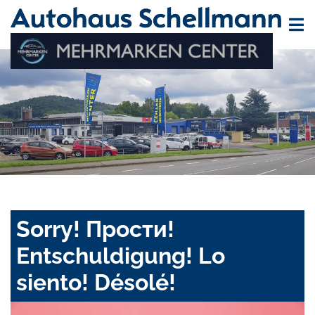
Sorry! Прости!
Entschuldigung! Lo
siento! Désolé!