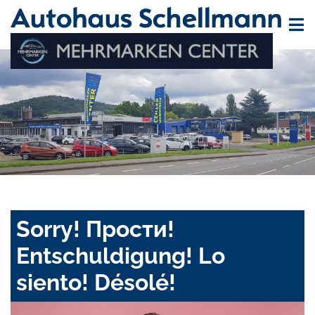
Sorry! Прости!
Entschuldigung! Lo
siento! Désolé!