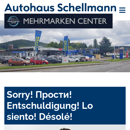
Sorry! Прости!
Entschuldigung! Lo
siento! Désolé!