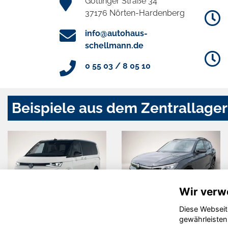
Göttinger Straße 34
37176 Nörten-Hardenberg
info@autohaus-
schellmann.de
0 55 03 / 8 05 10
Beispiele aus dem Zentrallager
Wir verw
Diese Webseit
Volkswagen
Volkswagen
gewährleisten
T7 Multivan
Tiguan