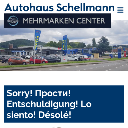
Sorry! Прости!
Entschuldigung! Lo
siento! Désolé!