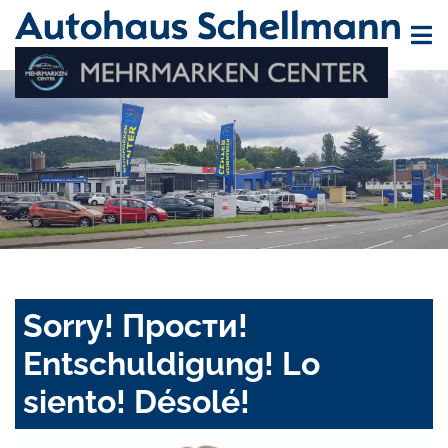
Sorry! Прости!
Entschuldigung! Lo
siento! Désolé!